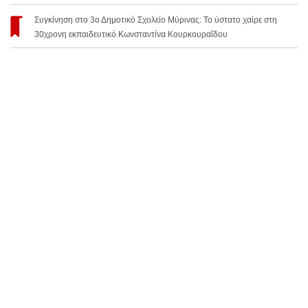
Συγκίνηση στο 3ο Δημοτικό Σχολείο Μύρινας: Το ύστατο χαίρε στη
30χρονη εκπαιδευτικό Κωνσταντίνα Κουρκουραΐδου