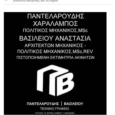
ποσοστά ενίσχυσης για τη Λήμνο