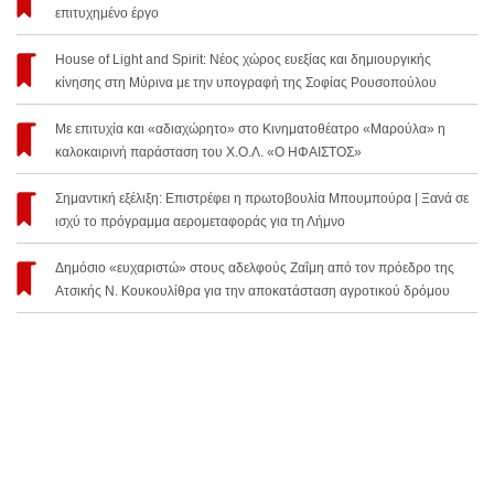
επιτυχημένο έργο
House of Light and Spirit: Νέος χώρος ευεξίας και δημιουργικής
κίνησης στη Μύρινα με την υπογραφή της Σοφίας Ρουσοπούλου
Με επιτυχία και «αδιαχώρητο» στο Κινηματοθέατρο «Μαρούλα» η
καλοκαιρινή παράσταση του Χ.Ο.Λ. «Ο ΗΦΑΙΣΤΟΣ»
Σημαντική εξέλιξη: Επιστρέφει η πρωτοβουλία Μπουμπούρα | Ξανά σε
ισχύ το πρόγραμμα αερομεταφοράς για τη Λήμνο
Δημόσιο «ευχαριστώ» στους αδελφούς Ζαΐμη από τον πρόεδρο της
Ατσικής Ν. Κουκουλίθρα για την αποκατάσταση αγροτικού δρόμου