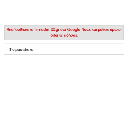
Ακολουθήστε το
limnosfm100.gr στο Google News
και μάθετε πρώτοι
όλες τις ειδήσεις.
Μοιραστείτε το