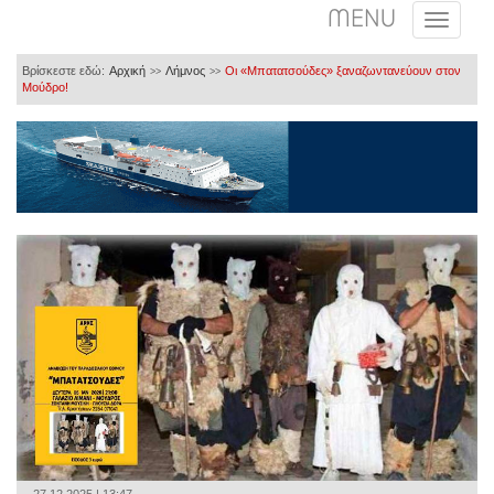
MENU
Βρίσκεστε εδώ:
Αρχική
Λήμνος
Οι «Μπατατσούδες» ξαναζωντανεύουν στον
>>
>>
Μούδρο!