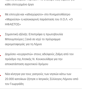
κάθε επιτυχημένο έργο
Με επιτυχία και «αδιαχώρητο» στο Κινηματοθέατρο
«Μαρούλα» η καλοκαιρινή παράσταση του Χ.Ο.Λ. «Ο
ΗΦΑΙΣΤΟΣ»
Σημαντική εξέλιξη: Επιστρέφει η πρωτοβουλία
Μπουμπούρα | Ξανά σε ισχύ το πρόγραμμα
αερομεταφοράς για τη Λήμνο
Δημόσιο «ευχαριστώ» στους αδελφούς Ζαΐμη από τον
πρόεδρο της Ατσικής Ν. Κουκουλίθρα για την
αποκατάσταση αγροτικού δρόμου
Νέα κίνητρα για τους γιατρούς των νησιών κάτω των
20.000 κατοίκων ζήτησε ο Ιατρικός Σύλλογος Λήμνου από
τον Γεωργιάδη