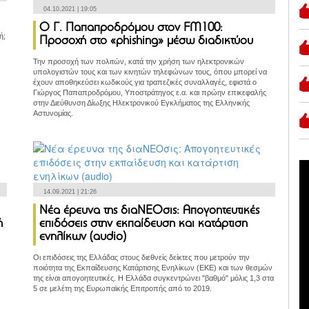
04.10.2021 | 19:05
Ο Γ. Παπαπροδρόμου στον FM100:
ή;
Προσοχή στο «phishing» μέσω διαδικτύου
Την προσοχή των πολιτών, κατά την χρήση των ηλεκτρονικών
υπολογιστών τους και των κινητών τηλεφώνων τους, όπου μπορεί να
έχουν αποθηκεύσει κωδικούς για τραπεζικές συναλλαγές, εφιστά ο
Γιώργος Παπαπροδρόμου, Υποστράτηγος ε.α. και πρώην επικεφαλής
στην Διεύθυνση Δίωξης Ηλεκτρονικού Εγκλήματος της Ελληνικής
Αστυνομίας.
14.09.2021 | 21:26
Νέα έρευνα της διαΝΕΟσις: Απογοητευτικές
ή
επιδόσεις στην εκπαίδευση και κατάρτιση
ενηλίκων (audio)
Οι επιδόσεις της Ελλάδας στους διεθνείς δείκτες που μετρούν την
ποιότητα της Εκπαίδευσης Κατάρτισης Ενηλίκων (ΕΚΕ) και των θεσμών
της είναι απογοητευτικές. Η Ελλάδα συγκεντρώνει "βαθμό" μόλις 1,3 στα
5 σε μελέτη της Ευρωπαϊκής Επιτροπής από το 2019.