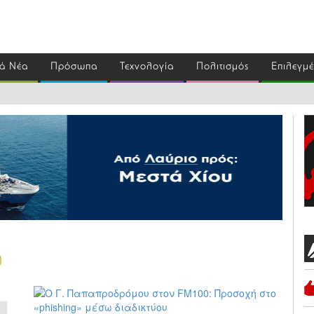
ά Νέα
Πρόσωπα
Τεχνολογία
Πολιτισμός
Επιλεγμ
0