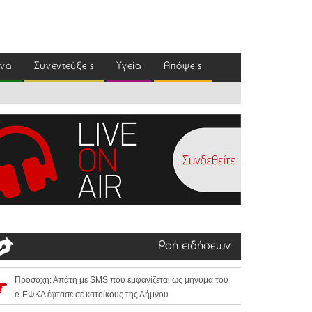
ένα
Συνεντεύξεις
Υγεία
Απόψεις
Ροή ειδήσεων
Προσοχή: Απάτη με SMS που εμφανίζεται ως μήνυμα του
e-ΕΦΚΑ έφτασε σε κατοίκους της Λήμνου