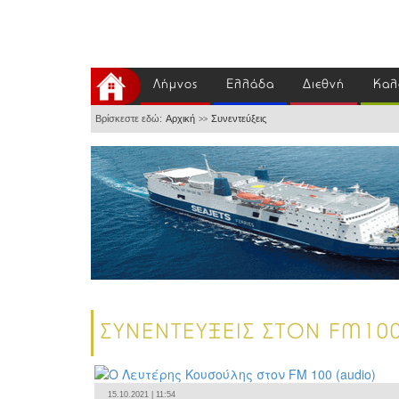
Λήμνος
Ελλάδα
Διεθνή
Καλ
Βρίσκεστε εδώ:
Αρχική
Συνεντεύξεις
>>
ΣΥΝΕΝΤΕΥΞΕΙΣ ΣΤΟΝ FM10
15.10.2021 | 11:54