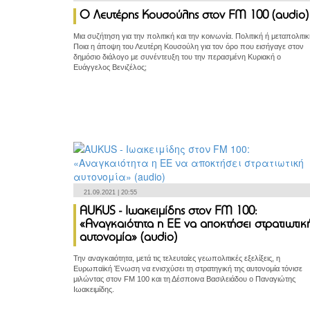
Ο Λευτέρης Κουσούλης στον FM 100 (audio)
Μια συζήτηση για την πολιτική και την κοινωνία. Πολιτική ή μεταπολιτικ
Ποια η άποψη του Λευτέρη Κουσούλη για τον όρο που εισήγαγε στον
δημόσιο διάλογο με συνέντευξη του την περασμένη Κυριακή ο
Ευάγγελος Βενιζέλος;
21.09.2021 | 20:55
AUKUS - Ιωακειμίδης στον FM 100:
«Αναγκαιότητα η ΕΕ να αποκτήσει στρατιωτικ
αυτονομία» (audio)
Την αναγκαιότητα, μετά τις τελευταίες γεωπολιτικές εξελίξεις, η
Ευρωπαϊκή Ένωση να ενισχύσει τη στρατηγική της αυτονομία τόνισε
μιλώντας στον FM 100 και τη Δέσποινα Βασιλειάδου ο Παναγιώτης
Ιωακειμίδης.