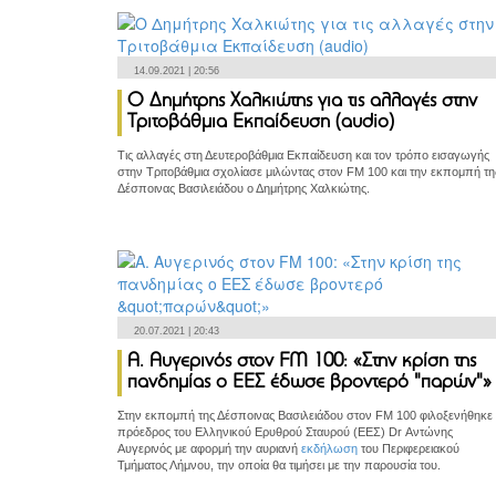
14.09.2021 | 20:56
Ο Δημήτρης Χαλκιώτης για τις αλλαγές στην
Τριτοβάθμια Εκπαίδευση (audio)
Τις αλλαγές στη Δευτεροβάθμια Εκπαίδευση και τον τρόπο εισαγωγής
στην Τριτοβάθμια σχολίασε μιλώντας στον FM 100 και την εκπομπή τη
Δέσποινας Βασιλειάδου ο Δημήτρης Χαλκιώτης.
20.07.2021 | 20:43
Α. Αυγερινός στον FM 100: «Στην κρίση της
πανδημίας ο ΕΕΣ έδωσε βροντερό "παρών"»
Στην εκπομπή της Δέσποινας Βασιλειάδου στον FM 100 φιλοξενήθηκε
πρόεδρος του Ελληνικού Ερυθρού Σταυρού (ΕΕΣ) Dr Αντώνης
Αυγερινός με αφορμή την αυριανή
εκδήλωση
του Περιφερειακού
Τμήματος Λήμνου, την οποία θα τιμήσει με την παρουσία του.