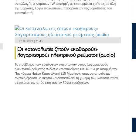
ανταλλαγής μηνυμάτων “WhatsApp”, με εκατομμύρια χρήστες σε όλη
την Ευρώπη, λόγω πολλαπλών παραβάσεων της νομοθεσίας του
καταναλωτή.
20.05.2021 | 21:43
Οι καταναλωτές ζητούν «καθαρούς»
λογαριασμούς ηλεκτρικού ρεύματος (audio)
Το πρόβλημα των χρεώσεων υπέρ τρίτων στους λογαριασμούς
ηλεκτρικού ρεύματος ανέλαβε να αναδείξει η ΕΚΠΟΙΖΩ με αφορμή την
Παγκόσμια Ημέρα Καταναλωτή (15 Μαρτίου), πραγματοποιώντας
σχετική έρευνα με σκοπό να διαπιστώσει τη γνώμη των καταναλωτών
σχετικά με την απόσχιση των εν λόγω χρεώσεων.