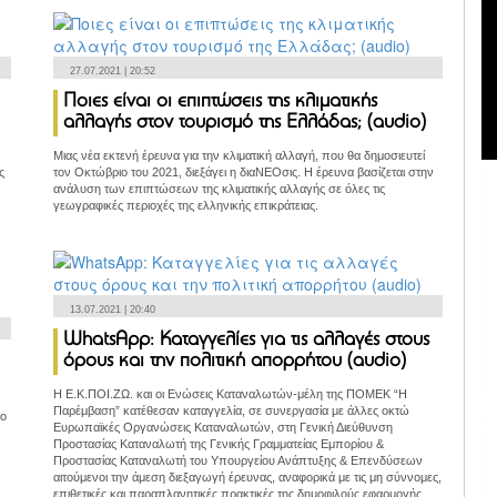
27.07.2021 | 20:52
Ποιες είναι οι επιπτώσεις της κλιματικής
αλλαγής στον τουρισμό της Ελλάδας; (audio)
Μιας νέα εκτενή έρευνα για την κλιματική αλλαγή, που θα δημοσιευτεί
ς
τον Οκτώβριο του 2021, διεξάγει η διαΝΕΟσις. Η έρευνα βασίζεται στην
ανάλυση των επιπτώσεων της κλιματικής αλλαγής σε όλες τις
γεωγραφικές περιοχές της ελληνικής επικράτειας.
13.07.2021 | 20:40
WhatsApp: Καταγγελίες για τις αλλαγές στους
όρους και την πολιτική απορρήτου (audio)
H Ε.Κ.ΠΟΙ.ΖΩ. και οι Ενώσεις Καταναλωτών-μέλη της ΠΟΜΕΚ “Η
Παρέμβαση” κατέθεσαν καταγγελία, σε συνεργασία με άλλες οκτώ
 ο
Ευρωπαϊκές Οργανώσεις Καταναλωτών, στη Γενική Διεύθυνση
Προστασίας Καταναλωτή της Γενικής Γραμματείας Εμπορίου &
Προστασίας Καταναλωτή του Υπουργείου Ανάπτυξης & Επενδύσεων
αιτούμενοι την άμεση διεξαγωγή έρευνας, αναφορικά με τις μη σύννομες,
επιθετικές και παραπλανητικές πρακτικές της δημοφιλούς εφαρμογής