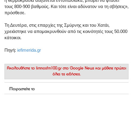
η θερμοκρασία αυξάνεται εντυπωσιακά, μπορεί να φτάσει
τους 800-900 βαθμούς. Και τότε είναι αδύνατον να τη σβήσεις»,
πρόσθεσε.
Τη Δευτέρα, στις επαρχίες της Σμύρνης και του Χατάι,
χρειάστηκε να απομακρυνθούν από τις κοινότητές τους 50.000
κάτοικοι.
Πηγή:
iefimerida.gr
Ακολουθήστε το
limnosfm100.gr στο Google News
και μάθετε πρώτοι
όλες τις ειδήσεις.
Μοιραστείτε το