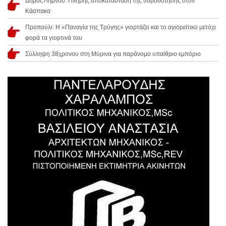
Δήμος Λήμνου: Πλήρης αποκατάσταση της υδροδότησης στον
Κάσπακα
Προπούλι: Η «Παναγία της Τρύγης» γιορτάζει και το αγιορείτικο μετόχι
φορά τα γιορτινά του
Σύλληψη 38χρονου στη Μύρινα για παράνομο υπαίθριο εμπόριο