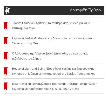
Δημοφιλή Άρθρα
Τεχνική Εταιρεία «Κρίτων»: Το σταθερό σας θεμέλιο για κάθε
επιτυχημένο έργο
Γερμανία, Ιταλία, Φινλανδία και Δανία θέλουν την Ισπανία εκτός
Σένγκεν μετά τη Θέουτα
Ο Αύγουστος της Λήμνου ξεκινά | Δείτε όλες τις πολιτιστικές
εκδηλώσεις του Δήμου
House of Light and Spirit: Νέος χώρος ευεξίας και δημιουργικής
κίνησης στη Μύρινα με την υπογραφή της Σοφίας Ρουσοπούλου
Με επιτυχία και «αδιαχώρητο» στο Κινηματοθέατρο «Μαρούλα» η
καλοκαιρινή παράσταση του Χ.Ο.Λ. «Ο ΗΦΑΙΣΤΟΣ»