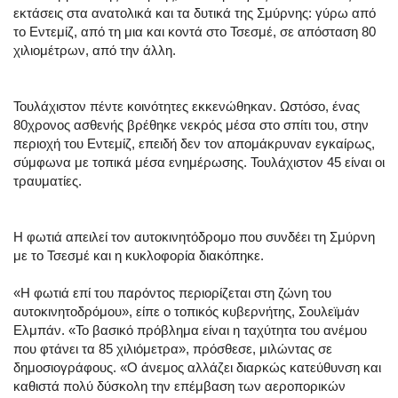
εκτάσεις στα ανατολικά και τα δυτικά της Σμύρνης: γύρω από
το Εντεμίζ, από τη μια και κοντά στο Τσεσμέ, σε απόσταση 80
χιλιομέτρων, από την άλλη.
Τουλάχιστον πέντε κοινότητες εκκενώθηκαν. Ωστόσο, ένας
80χρονος ασθενής βρέθηκε νεκρός μέσα στο σπίτι του, στην
περιοχή του Εντεμίζ, επειδή δεν τον απομάκρυναν εγκαίρως,
σύμφωνα με τοπικά μέσα ενημέρωσης. Τουλάχιστον 45 είναι οι
τραυματίες.
Η φωτιά απειλεί τον αυτοκινητόδρομο που συνδέει τη Σμύρνη
με το Τσεσμέ και η κυκλοφορία διακόπηκε.
«Η φωτιά επί του παρόντος περιορίζεται στη ζώνη του
αυτοκινητοδρόμου», είπε ο τοπικός κυβερνήτης, Σουλεϊμάν
Ελμπάν. «Το βασικό πρόβλημα είναι η ταχύτητα του ανέμου
που φτάνει τα 85 χιλιόμετρα», πρόσθεσε, μιλώντας σε
δημοσιογράφους. «Ο άνεμος αλλάζει διαρκώς κατεύθυνση και
καθιστά πολύ δύσκολη την επέμβαση των αεροπορικών