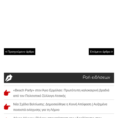
Προηγούμενο άρθρο
Επόμενο άρθρο
Ροή ειδήσεων
«Beach Party» στον Άγιο Ερμόλαο: Πρωτότυπη καλοκαιρινή βραδιά
από τον Πολιτιστικό Σύλλογο Ατσικής
Νέα Σχέδια Βελτίωσης: Δημοσιεύθηκε η Κοινή Απόφαση | Αυξημένα
ποσοστά ενίσχυσης για τη Λήμνο