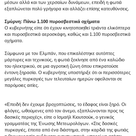
μέσων αλλά και των χερσαίων δυνάμεων, επειδή η φωτιά
εξαπλώνεται πολύ γρήγορα και αλλάζει επίσης κατευθύνσεις.
Σμύρνη: Πάνω 1.100 πυροσβεστικά οχήματα
Ο κυβερνήτης είπε ότι έχουν κινητοποιηθεί τριάντα ελικόπτερα
και πυροσβεστικά αεροσκάφη, καθώς και 1.100 πυροσβεστικά
οχήματα.
Σύμφωνα με τον Ελμπάν, που επικαλέστηκε αυτόπτες
μάρτυρες και τεχνικούς, η φωτιά ξεκίνησε από ένα καλώδιο
του ηλεκτρικού, σε μια αγροτική ζώνη όπου επικρατούσε
έντονη ξηρασία. Ο κυβερνήτης υποστήριξε ότι οι περισσότερες
μεγάλες πυρκαγιές των τελευταίων ημερών οφείλονται σε
παρόμοιες αιτίες.
«Επειδή δεν έχουμε βροχοπτώσεις, το έδαφος είναι ξηρό. Οι
φλόγες, ωθούμενες από τον άνεμο, εξαπλώνονται προς τις
δασικές περιοχές», είπε ο Ισμαήλ Κιουτσούκ, ο γενικός
γραμματέας της Ένωσης Μετεωρολόγων. «Στις δασικές
πυρκαγιές, έπειτα από ένα διάστημα, στην καρδιά της φωτιάς