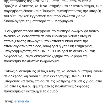
της επιτροπής της UNESCO -μεταξύ των οποίων Ιταλία,
Βραζιλία, Αίγυπτος και Κίνα- στήριξαν το ελληνικό αίτημα, ενώ
παρέμβαση έκανε και η Τουρκία, αμφισβητώντας την ύπαρξη
του οθωμανικού εγγράφου που προβάλλεται για να
δικαιολογήσει τη μεταφορά των Μαρμάρων.
Η συζήτηση πλέον υπερβαίνει το αυστηρά ελληνοβρετανικό
πλαίσιο και εντάσσεται σε ένα ευρύτερο διεθνές κίνημα
επανεξέτασης συλλογών που αποκτήθηκαν κατά την
αποικιοκρατική περίοδο, αναφέρει η γαλλική εφημερίδα,
υπογραμμίζοντας ότι η UNESCO θεωρεί τη συγκεκριμένη
διαφορά ως μείζον διακρατικό ζήτημα που αφορά την
παγκόσμια πολιτιστική κληρονομιά.
Καθώς οι συνομιλίες μεταξύ Αθήνας και Λονδίνου παραμένουν
σε αδιέξοδο, «η ανανεωμένη έκκληση της UNESCO θα
μπορούσε να αναζωπυρώσει τις διαπραγματεύσεις γύρω από
μία από τις πλέον εμβληματικές πολιτιστικές διαφορές
παγκοσμίως» καταλήγει το άρθρο.
Πηγή:
iefimerida