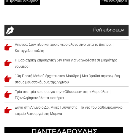
Προηγούμενο άρθρο
Επόμενο άρθρο
Ροή ειδήσεων
Λήμνος: Στον ήλιο και χωρίς νερό άλογο λίγο μετά το Διαπόρι |
Καταγγελία πολίτη
Η βαριατρική χειρουργική δεν είναι για να χωρέσετε σε μικρότερο
νούμερο!
13η Γιορτή Μελιού έρχεται στον Μούδρο | Μια βραδιά αφιερωμένη
στους μελισσοκόμους της Λήμνου
Τρία στα τρία sold out για την «Οδύσσεια» στη «Μαρούλα» |
Εξαντλήθηκαν όλα τα εισιτήρια
Ξανά στη Λήμνο ο Δρ. Μικές Γλυνάτσης | Το νέο του οφθαλμολογικό
ιατρείο λειτουργεί στη Μύρινα