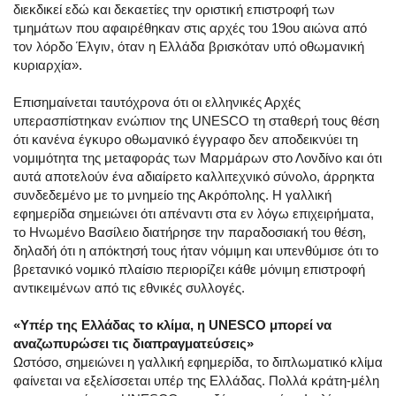
διεκδικεί εδώ και δεκαετίες την οριστική επιστροφή των
τμημάτων που αφαιρέθηκαν στις αρχές του 19ου αιώνα από
τον λόρδο Έλγιν, όταν η Ελλάδα βρισκόταν υπό οθωμανική
κυριαρχία».
Επισημαίνεται ταυτόχρονα ότι οι ελληνικές Αρχές
υπερασπίστηκαν ενώπιον της UNESCO τη σταθερή τους θέση
ότι κανένα έγκυρο οθωμανικό έγγραφο δεν αποδεικνύει τη
νομιμότητα της μεταφοράς των Μαρμάρων στο Λονδίνο και ότι
αυτά αποτελούν ένα αδιαίρετο καλλιτεχνικό σύνολο, άρρηκτα
συνδεδεμένο με το μνημείο της Ακρόπολης. Η γαλλική
εφημερίδα σημειώνει ότι απέναντι στα εν λόγω επιχειρήματα,
το Ηνωμένο Βασίλειο διατήρησε την παραδοσιακή του θέση,
δηλαδή ότι η απόκτησή τους ήταν νόμιμη και υπενθύμισε ότι το
βρετανικό νομικό πλαίσιο περιορίζει κάθε μόνιμη επιστροφή
αντικειμένων από τις εθνικές συλλογές.
«Υπέρ της Ελλάδας το κλίμα, η UNESCO μπορεί να
αναζωπυρώσει τις διαπραγματεύσεις»
Ωστόσο, σημειώνει η γαλλική εφημερίδα, το διπλωματικό κλίμα
φαίνεται να εξελίσσεται υπέρ της Ελλάδας. Πολλά κράτη-μέλη