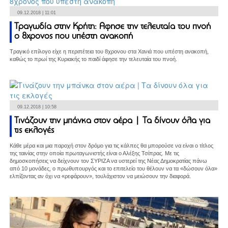
09.12.2018 | 11:01
Τραγωδία στην Κρήτη: Αφησε την τελευταία του πνοή
ο 8χρονος που υπέστη ανακοπή
Τραγικό επίλογο είχε η περιπέτεια του 8χρονου στα Χανιά που υπέστη ανακοπή,
καθώς το πρωί της Κυριακής το παιδί άφησε την τελευταία του πνοή.
09.12.2018 | 10:58
Τινάζουν την μπάνκα στον αέρα | Τα δίνουν όλα για
τις εκλογές
Κάθε μέρα και μια παροχή στον δρόμο για τις κάλπες θα μπορούσε να είναι ο τίτλος
της ταινίας στην οποία πρωταγωνιστής είναι ο Αλέξης Τσίπρας. Με τις
δημοσκοπήσεις να δείχνουν τον ΣΥΡΙΖΑ να υστερεί της Νέας Δημοκρατίας πάνω
από 10 μονάδες, ο πρωθυπουργός και το επιτελείο του θέλουν να τα «δώσουν όλα»
ελπίζοντας αν όχι να «ρεφάρουν», τουλάχιστον να μειώσουν την διαφορά.