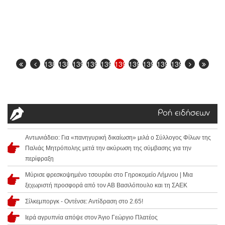
1388
1389
1390
1391
1392
1393
1394
1395
1396
1397
Ροή ειδήσεων
Αντωνιάδειο: Για «πανηγυρική δικαίωση» μιλά ο Σύλλογος Φίλων της
Παλιάς Μητρόπολης μετά την ακύρωση της σύμβασης για την
περίφραξη
Μύρισε φρεσκοψημένο τσουρέκι στο Γηροκομείο Λήμνου | Μια
ξεχωριστή προσφορά από τον ΑΒ Βασιλόπουλο και τη ΣΑΕΚ
Σίλκεμποργκ - Οντένσε: Αντίδραση στο 2.65!
Ιερά αγρυπνία απόψε στον Άγιο Γεώργιο Πλατέος