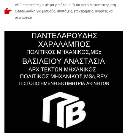
ΔΕΘ τετραετίας με μέτρα για όλους: Τι θα πει ο Μητσοτάκης στη
Θεσσαλονίκη για μισθούς, συντάξεις, επιχειρήσεις, αγρότες και
στεγαστικό