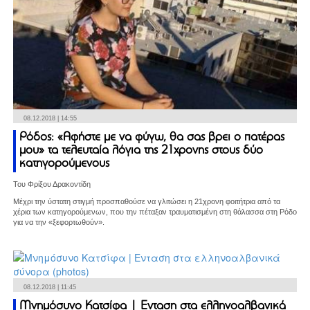
08.12.2018 | 14:55
Ρόδος: «Αφήστε με να φύγω, θα σας βρει ο πατέρας
μου» τα τελευταία λόγια της 21χρονης στους δύο
κατηγορούμενους
Του Φρίξου Δρακοντίδη
Μέχρι την ύστατη στιγμή προσπαθούσε να γλιτώσει η 21χρονη φοιτήτρια από τα
χέρια των κατηγορούμενων, που την πέταξαν τραυματισμένη στη θάλασσα στη Ρόδο
για να την «ξεφορτωθούν».
08.12.2018 | 11:45
Μνημόσυνο Κατσίφα | Ενταση στα ελληνοαλβανικά