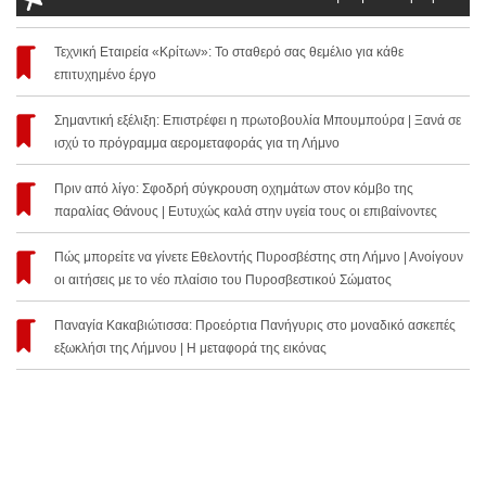
Τεχνική Εταιρεία «Κρίτων»: Το σταθερό σας θεμέλιο για κάθε
επιτυχημένο έργο
Σημαντική εξέλιξη: Επιστρέφει η πρωτοβουλία Μπουμπούρα | Ξανά σε
ισχύ το πρόγραμμα αερομεταφοράς για τη Λήμνο
Πριν από λίγο: Σφοδρή σύγκρουση οχημάτων στον κόμβο της
παραλίας Θάνους | Ευτυχώς καλά στην υγεία τους οι επιβαίνοντες
Πώς μπορείτε να γίνετε Εθελοντής Πυροσβέστης στη Λήμνο | Ανοίγουν
οι αιτήσεις με το νέο πλαίσιο του Πυροσβεστικού Σώματος
Παναγία Κακαβιώτισσα: Προεόρτια Πανήγυρις στο μοναδικό ασκεπές
εξωκλήσι της Λήμνου | Η μεταφορά της εικόνας