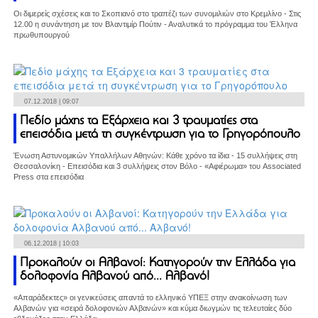
Οι διμερείς σχέσεις και το Σκοπιανό στο τραπέζι των συνομιλιών στο Κρεμλίνο - Στις
12.00 η συνάντηση με τον Βλαντιμίρ Πούτιν - Αναλυτικά το πρόγραμμα του Έλληνα
πρωθυπουργού
07.12.2018 | 09:07
Πεδίο μάχης τα Εξάρχεια και 3 τραυματίες στα
επεισόδια μετά τη συγκέντρωση για το Γρηγορόπουλο
Ένωση Αστυνομικών Υπαλλήλων Αθηνών: Κάθε χρόνο τα ίδια - 15 συλλήψεις στη
Θεσσαλονίκη - Επεισόδια και 3 συλλήψεις στον Βόλο - «Αφιέρωμα» του Associated
Press στα επεισόδια
06.12.2018 | 10:03
Προκαλούν οι Αλβανοί: Κατηγορούν την Ελλάδα για
δολοφονία Αλβανού από... Αλβανό!
«Απαράδεκτες» οι γενικεύσεις απαντά το ελληνικό ΥΠΕΞ στην ανακοίνωση των
Αλβανών για «σειρά δολοφονιών Αλβανών» και κύμα διωγμών τις τελευταίες δύο