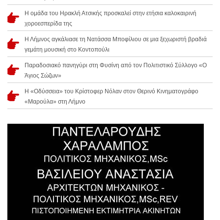
Η ομάδα του Ηρακλή Ατσικής προσκαλεί στην ετήσια καλοκαιρινή
χοροεσπερίδα της
Η Λήμνος αγκάλιασε τη Νατάσσα Μποφίλιου σε μια ξεχωριστή βραδιά
γεμάτη μουσική στο Κοντοπούλι
Παραδοσιακό πανηγύρι στη Φυσίνη από τον Πολιτιστικό Σύλλογο «Ο
Άγιος Σώζων»
Η «Οδύσσεια» του Κρίστοφερ Νόλαν στον Θερινό Κινηματογράφο
«Μαρούλα» στη Λήμνο