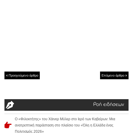
Προηγούμενο άρθρο
Επόμενο άρθρο
Ροή ειδήσεων
Ο «Φιλοκτήτης» του Χάινερ Μύλερ στο Ιερό των Καβείρων: Μια
ανατρεπτική παράσταση στο πλαίσιο του «Όλη η Ελλάδα ένας
Πολιτισμός 2026»