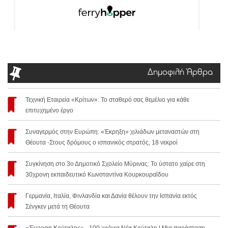
Δημοφιλή Άρθρα
Τεχνική Εταιρεία «Κρίτων»: Το σταθερό σας θεμέλιο για κάθε
επιτυχημένο έργο
Συναγερμός στην Ευρώπη: «Έκρηξη» χιλιάδων μεταναστών στη
Θέουτα -Στους δρόμους ο ισπανικός στρατός, 18 νεκροί
Συγκίνηση στο 3ο Δημοτικό Σχολείο Μύρινας: Το ύστατο χαίρε στη
30χρονη εκπαιδευτικό Κωνσταντίνα Κουρκουραΐδου
Γερμανία, Ιταλία, Φινλανδία και Δανία θέλουν την Ισπανία εκτός
Σένγκεν μετά τη Θέουτα