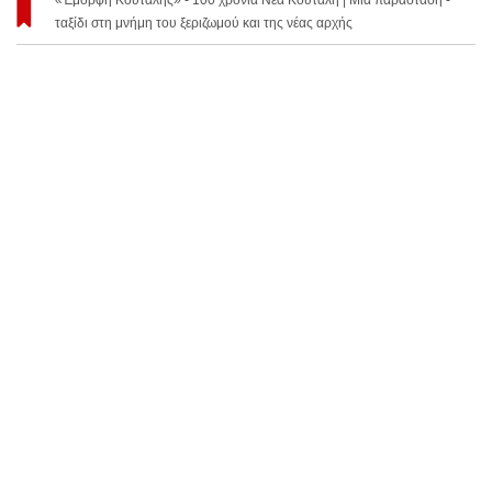
«Έμορφη Κούταλης» - 100 χρόνια Νέα Κούταλη | Μια παράσταση -
ταξίδι στη μνήμη του ξεριζωμού και της νέας αρχής