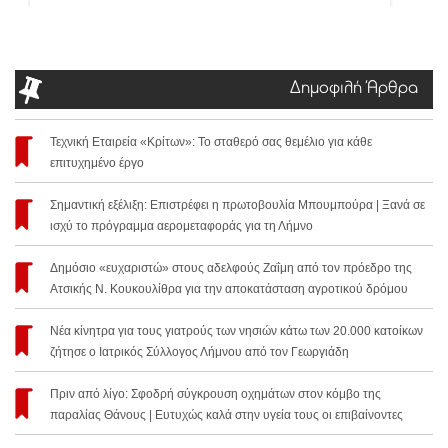
Δημοφιλή Άρθρα
Τεχνική Εταιρεία «Κρίτων»: Το σταθερό σας θεμέλιο για κάθε
επιτυχημένο έργο
Σημαντική εξέλιξη: Επιστρέφει η πρωτοβουλία Μπουμπούρα | Ξανά σε
ισχύ το πρόγραμμα αερομεταφοράς για τη Λήμνο
Δημόσιο «ευχαριστώ» στους αδελφούς Ζαΐμη από τον πρόεδρο της
Ατσικής Ν. Κουκουλίθρα για την αποκατάσταση αγροτικού δρόμου
Νέα κίνητρα για τους γιατρούς των νησιών κάτω των 20.000 κατοίκων
ζήτησε ο Ιατρικός Σύλλογος Λήμνου από τον Γεωργιάδη
Πριν από λίγο: Σφοδρή σύγκρουση οχημάτων στον κόμβο της
παραλίας Θάνους | Ευτυχώς καλά στην υγεία τους οι επιβαίνοντες