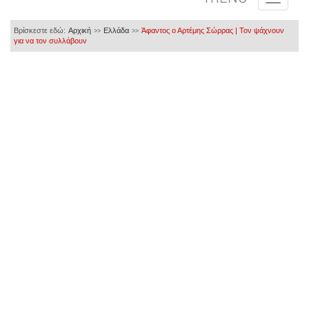
Βρίσκεστε εδώ:
Αρχική
Ελλάδα
Άφαντος ο Αρτέμης Σώρρας | Τον ψάχνουν
>>
>>
για να τον συλλάβουν