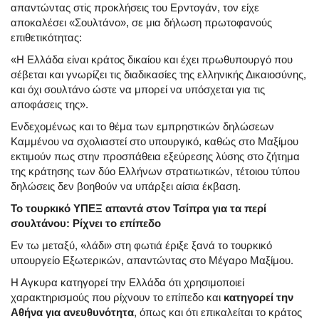
απαντώντας στiς προκλήσεις του Ερντογάν, τον είχε
αποκαλέσει «Σουλτάνο», σε μια δήλωση πρωτοφανούς
επιθετικότητας:
«Η Ελλάδα είναι κράτος δικαίου και έχει πρωθυπουργό που
σέβεται και γνωρίζει τις διαδικασίες της ελληνικής Δικαιοσύνης,
και όχι σουλτάνο ώστε να μπορεί να υπόσχεται για τις
αποφάσεις της».
Ενδεχομένως και το θέμα των εμπρηστικών δηλώσεων
Καμμένου να σχολιαστεί στο υπουργικό, καθώς στο Μαξίμου
εκτιμούν πως στην προσπάθεια εξεύρεσης λύσης στο ζήτημα
της κράτησης των δύο Ελλήνων στρατιωτικών, τέτοιου τύπου
δηλώσεις δεν βοηθούν να υπάρξει αίσια έκβαση.
Το τουρκικό ΥΠΕΞ απαντά στον Τσίπρα για τα περί
σουλτάνου: Ρίχνει το επίπεδο
Εν τω μεταξύ, «λάδι» στη φωτιά έριξε ξανά το τουρκικό
υπουργείο Εξωτερικών, απαντώντας στο Μέγαρο Μαξίμου.
Η Αγκυρα κατηγορεί την Ελλάδα ότι χρησιμοποιεί
χαρακτηρισμούς που ρίχνουν το επίπεδο και
κατηγορεί την
Αθήνα για ανευθυνότητα
, όπως και ότι επικαλείται το κράτος