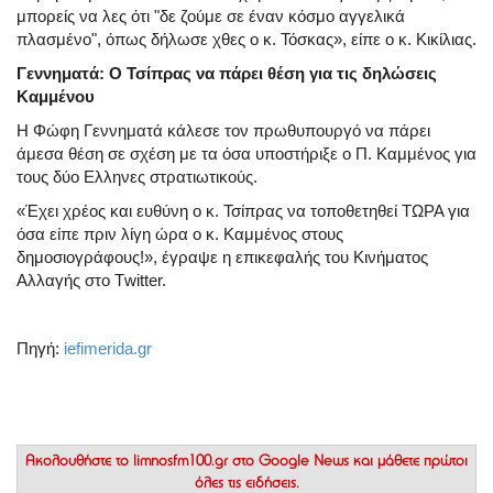
μπορείς να λες ότι "δε ζούμε σε έναν κόσμο αγγελικά
πλασμένο", όπως δήλωσε χθες ο κ. Τόσκας», είπε ο κ. Κικίλιας.
Γεννηματά: Ο Τσίπρας να πάρει θέση για τις δηλώσεις
Καμμένου
Η Φώφη Γεννηματά κάλεσε τον πρωθυπουργό να πάρει
άμεσα θέση σε σχέση με τα όσα υποστήριξε ο Π. Καμμένος για
τους δύο Ελληνες στρατιωτικούς.
«Έχει χρέος και ευθύνη ο κ. Τσίπρας να τοποθετηθεί ΤΩΡΑ για
όσα είπε πριν λίγη ώρα ο κ. Καμμένος στους
δημοσιογράφους!», έγραψε η επικεφαλής του Κινήματος
Αλλαγής στο Τwitter.
Πηγή:
iefimerida.gr
Ακολουθήστε το
limnosfm100.gr στο Google News
και μάθετε πρώτοι
όλες τις ειδήσεις.