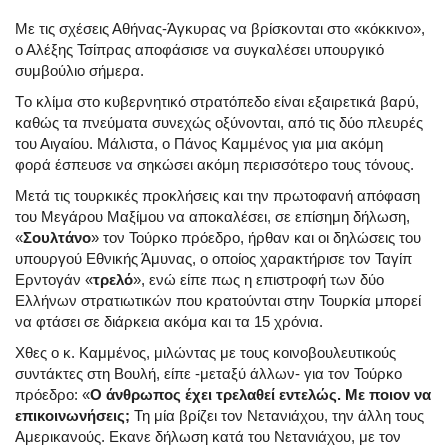
Με τις σχέσεις Αθήνας-Άγκυρας να βρίσκονται στο «κόκκινο»,
ο Αλέξης Τσίπρας αποφάσισε να συγκαλέσει υπουργικό
συμβούλιο σήμερα.
Tο κλίμα στο κυβερνητικό στρατόπεδο είναι εξαιρετικά βαρύ,
καθώς τα πνεύματα συνεχώς οξύνονται, από τις δύο πλευρές
του Αιγαίου. Μάλιστα, ο Πάνος Καμμένος για μια ακόμη
φορά έσπευσε να σηκώσει ακόμη περισσότερο τους τόνους.
Μετά τις τουρκικές προκλήσεις και την πρωτοφανή απόφαση
του Μεγάρου Μαξίμου να αποκαλέσει, σε επίσημη δήλωση,
«
Σουλτάνο
» τον Τούρκο πρόεδρο, ήρθαν και οι δηλώσεις του
υπουργού Εθνικής Άμυνας, ο οποίος χαρακτήρισε τον Ταγίπ
Ερντογάν «
τρελό
», ενώ είπε πως η επιστροφή των δύο
Ελλήνων στρατιωτικών που κρατούνται στην Τουρκία μπορεί
να φτάσει σε διάρκεια ακόμα και τα 15 χρόνια.
Χθες ο κ. Καμμένος, μιλώντας με τους κοινοβουλευτικούς
συντάκτες στη Βουλή, είπε -μεταξύ άλλων- για τον Τούρκο
πρόεδρο: «
Ο άνθρωπος έχει τρελαθεί εντελώς. Με ποιον να
επικοινωνήσεις;
Τη μία βρίζει τον Νετανιάχου, την άλλη τους
Αμερικανούς. Εκανε δήλωση κατά του Νετανιάχου, με τον