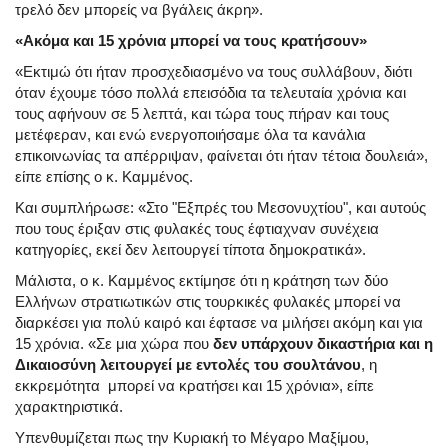
τρελό δεν μπορείς να βγάλεις άκρη».
«Ακόμα και 15 χρόνια μπορεί να τους κρατήσουν»
«Εκτιμώ ότι ήταν προσχεδιασμένο να τους συλλάβουν, διότι
όταν έχουμε τόσο πολλά επεισόδια τα τελευταία χρόνια και
τους αφήνουν σε 5 λεπτά, και τώρα τους πήραν και τους
μετέφεραν, και ενώ ενεργοποιήσαμε όλα τα κανάλια
επικοινωνίας τα απέρριψαν, φαίνεται ότι ήταν τέτοια δουλειά»,
είπε επίσης ο κ. Καμμένος.
Και συμπλήρωσε: «Στο "Εξπρές του Μεσονυχτίου", και αυτούς
που τους έριξαν στις φυλακές τους έφτιαχναν συνέχεια
κατηγορίες, εκεί δεν λειτουργεί τίποτα δημοκρατικά».
Μάλιστα, ο κ. Καμμένος εκτίμησε ότι η κράτηση των δύο
Ελλήνων στρατιωτικών στις τουρκικές φυλακές μπορεί να
διαρκέσει για πολύ καιρό και έφτασε να μιλήσει ακόμη και για
15 χρόνια. «Σε μια χώρα που
δεν υπάρχουν δικαστήρια και η
Δικαιοσύνη λειτουργεί με εντολές του σουλτάνου
, η
εκκρεμότητα μπορεί να κρατήσει και 15 χρόνια», είπε
χαρακτηριστικά.
Υπενθυμίζεται πως την Κυριακή το Μέγαρο Μαξίμου,