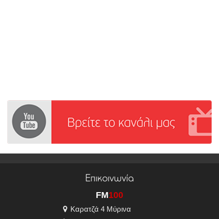
Επικοινωνία
FM
100
Καρατζά 4 Μύρινα