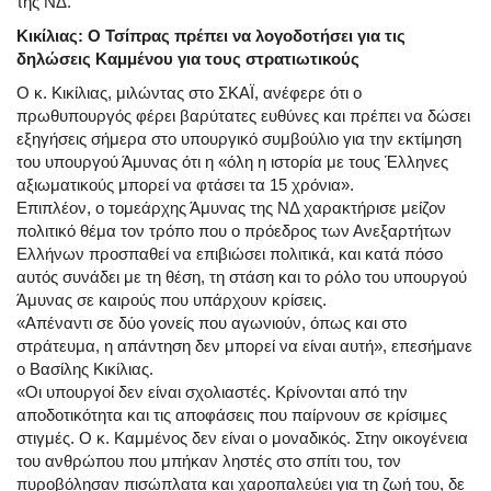
της ΝΔ.
Κικίλιας: Ο Τσίπρας πρέπει να λογοδοτήσει για τις
δηλώσεις Καμμένου για τους στρατιωτικούς
Ο κ. Κικίλιας, μιλώντας στο ΣΚΑΪ, ανέφερε ότι ο
πρωθυπουργός φέρει βαρύτατες ευθύνες και πρέπει να δώσει
εξηγήσεις σήμερα στο υπουργικό συμβούλιο για την εκτίμηση
του υπουργού Άμυνας ότι η «όλη η ιστορία με τους Έλληνες
αξιωματικούς μπορεί να φτάσει τα 15 χρόνια».
Επιπλέον, ο τομεάρχης Άμυνας της ΝΔ χαρακτήρισε μείζον
πολιτικό θέμα τον τρόπο που ο πρόεδρος των Ανεξαρτήτων
Ελλήνων προσπαθεί να επιβιώσει πολιτικά, και κατά πόσο
αυτός συνάδει με τη θέση, τη στάση και το ρόλο του υπουργού
Άμυνας σε καιρούς που υπάρχουν κρίσεις.
«Απέναντι σε δύο γονείς που αγωνιούν, όπως και στο
στράτευμα, η απάντηση δεν μπορεί να είναι αυτή», επεσήμανε
ο Βασίλης Κικίλιας.
«Οι υπουργοί δεν είναι σχολιαστές. Κρίνονται από την
αποδοτικότητα και τις αποφάσεις που παίρνουν σε κρίσιμες
στιγμές. Ο κ. Καμμένος δεν είναι ο μοναδικός. Στην οικογένεια
του ανθρώπου που μπήκαν ληστές στο σπίτι του, τον
πυροβόλησαν πισώπλατα και χαροπαλεύει για τη ζωή του, δε