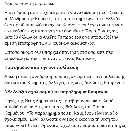
δικαίου όταν τη συμφέρει.
Η αντίδραση αυτή έρχεται μετά την ανακοίνωση που εξέδωσε
το Μαξίμου την Κυριακή, στην οποία σημείωνε ότι η Ελλάδα
έχει πρωθυπουργό και όχι σουλτάνο. Η εν λόγω ανακοίνωση
είχε εκδοθεί ως απάντηση στα όσα είπε ο Ταγίπ Ερντογάν,
μεταξύ άλλων ότι ο Αλέξης Τσίπρας του είχε υποσχεθεί την
άμεση επιστροφή των 8 Τούρκων αξιωματικών.
Ωστόσο ακόμα δεν υπάρχει απάντηση στα όσα είπε περί
«τρελού» για τον Ερντογάν ο Πάνος Καμμένος.
Πυρ ομαδόν από την αντιπολίτευση
Αμεση ήταν η αντίδραση τόσο της αξιωματικής αντιπολίτευσης
όσο και του Κινήματος Αλλαγής στις νέες δηλώσεις Καμμένου.
ΝΔ: Ανάξιο σχολιασμού το παραλήρημα Καμμένου
Πηγές της Νέας Δημοκρατίας προέβησαν σε μια σκληρή
τοποθέτηση μετά τις τελευταίες δηλώσεις του Πάνου
Καμμένου. «Το παραλήρημα του κ. Καμμένου είναι ανάξιο
σχολιασμού. Είναι άλλωστε ανάξιος ο ίδιος για τη θέση του
υπουργού Εθνικής Άμυνας», σχολίασαν χαρακτηριστικά πηγές