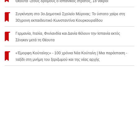
Θέουτα -Στους δρόμους ο ισπανικός στρατός, 18 νεκροί
Συγκίνηση στο 3ο Δημοτικό Σχολείο Μύρινας: Το ύστατο χαίρε στη
30χρονη εκπαιδευτικό Κωνσταντίνα Κουρκουραΐδου
Γερμανία, Ιταλία, Φινλανδία και Δανία θέλουν την Ισπανία εκτός
Σένγκεν μετά τη Θέουτα
«Έμορφη Κούταλης» - 100 χρόνια Νέα Κούταλη | Μια παράσταση -
ταξίδι στη μνήμη του ξεριζωμού και της νέας αρχής