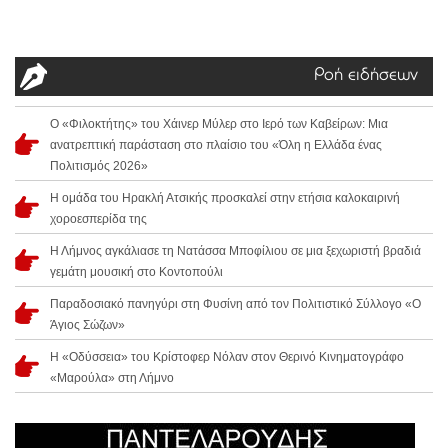
Ροή ειδήσεων
Ο «Φιλοκτήτης» του Χάινερ Μύλερ στο Ιερό των Καβείρων: Μια
ανατρεπτική παράσταση στο πλαίσιο του «Όλη η Ελλάδα ένας
Πολιτισμός 2026»
Η ομάδα του Ηρακλή Ατσικής προσκαλεί στην ετήσια καλοκαιρινή
χοροεσπερίδα της
Η Λήμνος αγκάλιασε τη Νατάσσα Μποφίλιου σε μια ξεχωριστή βραδιά
γεμάτη μουσική στο Κοντοπούλι
Παραδοσιακό πανηγύρι στη Φυσίνη από τον Πολιτιστικό Σύλλογο «Ο
Άγιος Σώζων»
Η «Οδύσσεια» του Κρίστοφερ Νόλαν στον Θερινό Κινηματογράφο
«Μαρούλα» στη Λήμνο