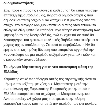
οι δημοσκοπήσεις
Στην πορεία προς τις εκλογές η κυβέρνηση θα επιμείνει στην
επίτευξη της αυτοδυναμίας, παρότι οι δημοσκοπήσεις που
δημοσιεύονται τη δείχνουν να απέχει 7 ή 8 μονάδες από τον
στόχο. Στο Μέγαρο Μαξίμου πιστεύουν πως όταν τεθούν τα
εκλογικά διλήμματα θα υπάρξει μεγαλύτερη συσπείρωση των
ψηφοφόρων της Κεντροδεξιάς, ενώ ενισχυτικά σε αυτό θα
λειτουργήσει και η εικόνα «πολιτικής Βαβέλ» που εκπέμπει ο
χώρος της αντιπολίτευσης. Σε αυτό το περιβάλλον η ΝΔ θα
εμφανιστεί ως η μόνη δύναμη που μπορεί να εγγυηθεί την
κανονικότητα σε μια περίοδο αυξημένων γεωπολιτικών και
οικονομικών αναταράξεων.
Το μήνυμα Μητσοτάκη για τη νέα οικονομική φάση της
Ελλάδας
Χαρακτηριστικό παράδειγμα αυτής της στρατηγικής είναι το
μήνυμα που εξέπεμψε χθες ο κ. Μητσοτάκης μετά την
ανακοίνωση της Ευρωπαϊκής Επιτροπής με την οποία η
Ελλάδα αφαιρείται από τις χώρες με Μακροοικονομικές
Ανισορροπίες. «Η χώρα μας επιστρέφει στην πλήρη
ευρωπαϊκή κανονικότητα, μετά την περίοδο των μνημονίων,