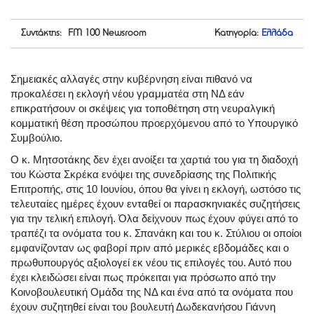
Συντάκτης: FM 100 Newsroom
Κατηγορία:
Ελλάδα
Σημειακές αλλαγές στην κυβέρνηση είναι πιθανό να
προκαλέσει η εκλογή νέου γραμματέα στη ΝΔ εάν
επικρατήσουν οι σκέψεις για τοποθέτηση στη νευραλγική
κομματική θέση προσώπου προερχόμενου από το Υπουργικό
Συμβούλιο.
Ο κ. Μητσοτάκης δεν έχει ανοίξει τα χαρτιά του για τη διαδοχή
του Κώστα Σκρέκα ενόψει της συνεδρίασης της Πολιτικής
Επιτροπής, στις 10 Ιουνίου, όπου θα γίνει η εκλογή, ωστόσο τις
τελευταίες ημέρες έχουν ενταθεί οι παρασκηνιακές συζητήσεις
για την τελική επιλογή. Όλα δείχνουν πως έχουν φύγει από το
τραπέζι τα ονόματα του κ. Σπανάκη και του κ. Στύλιου οι οποίοι
εμφανίζονταν ως φαβορί πριν από μερικές εβδομάδες και ο
πρωθυπουργός αξιολογεί εκ νέου τις επιλογές του. Αυτό που
έχει κλειδώσει είναι πως πρόκειται για πρόσωπο από την
Κοινοβουλευτική Ομάδα της ΝΔ και ένα από τα ονόματα που
έχουν συζητηθεί είναι του βουλευτή Δωδεκανήσου Γιάννη