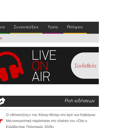
ένα
Συνεντεύξεις
Υγεία
Απόψεις
κη
Ροή ειδήσεων
Ο «Φιλοκτήτης» του Χάινερ Μύλερ στο Ιερό των Καβείρων:
Μια ανατρεπτική παράσταση στο πλαίσιο του «Όλη η
Ελλάδα ένας Πολιτισμός 2026»