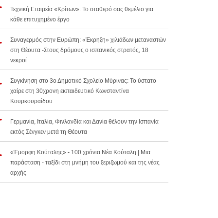
Τεχνική Εταιρεία «Κρίτων»: Το σταθερό σας θεμέλιο για
κάθε επιτυχημένο έργο
Συναγερμός στην Ευρώπη: «Έκρηξη» χιλιάδων μεταναστών
στη Θέουτα -Στους δρόμους ο ισπανικός στρατός, 18
νεκροί
Συγκίνηση στο 3ο Δημοτικό Σχολείο Μύρινας: Το ύστατο
χαίρε στη 30χρονη εκπαιδευτικό Κωνσταντίνα
Κουρκουραΐδου
Γερμανία, Ιταλία, Φινλανδία και Δανία θέλουν την Ισπανία
εκτός Σένγκεν μετά τη Θέουτα
«Έμορφη Κούταλης» - 100 χρόνια Νέα Κούταλη | Μια
παράσταση - ταξίδι στη μνήμη του ξεριζωμού και της νέας
αρχής