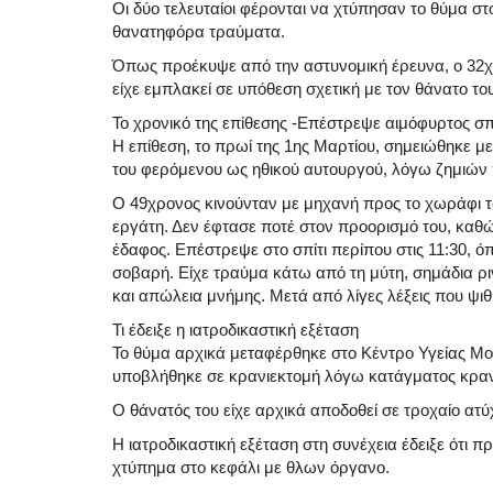
Οι δύο τελευταίοι φέρονται να χτύπησαν το θύμα σ
θανατηφόρα τραύματα.
Όπως προέκυψε από την αστυνομική έρευνα, ο 32χρ
είχε εμπλακεί σε υπόθεση σχετική με τον θάνατο τ
Το χρονικό της επίθεσης -Επέστρεψε αιμόφυρτος σπί
Η επίθεση, το πρωί της 1ης Μαρτίου, σημειώθηκε με 
του φερόμενου ως ηθικού αυτουργού, λόγω ζημιών 
Ο 49χρονος κινούνταν με μηχανή προς το χωράφι τ
εργάτη. Δεν έφτασε ποτέ στον προορισμό του, καθ
έδαφος. Επέστρεψε στο σπίτι περίπου στις 11:30, όπ
σοβαρή. Είχε τραύμα κάτω από τη μύτη, σημάδια ρ
και απώλεια μνήμης. Μετά από λίγες λέξεις που ψιθύ
Τι έδειξε η ιατροδικαστική εξέταση
Το θύμα αρχικά μεταφέρθηκε στο Κέντρο Υγείας Μοι
υποβλήθηκε σε κρανιεκτομή λόγω κατάγματος κρανί
Ο θάνατός του είχε αρχικά αποδοθεί σε τροχαίο ατύ
Η ιατροδικαστική εξέταση στη συνέχεια έδειξε ότι
χτύπημα στο κεφάλι με θλων όργανο.