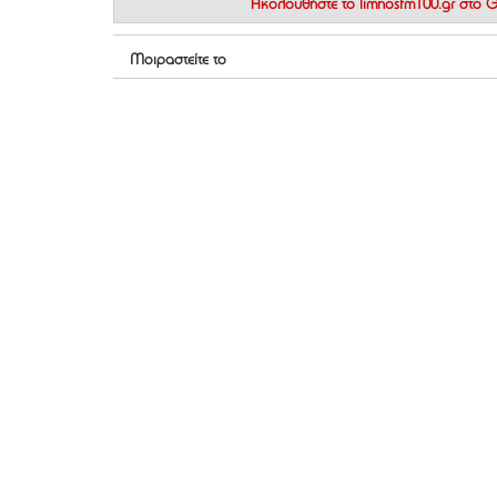
Ακολουθήστε το
limnosfm100.gr στο
Μοιραστείτε το