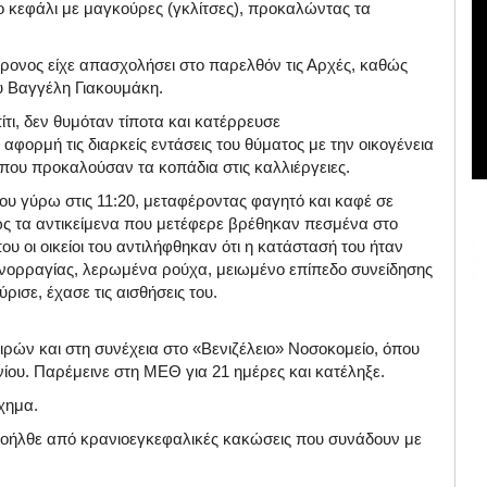
το κεφάλι με μαγκούρες (γκλίτσες), προκαλώντας τα
ονος είχε απασχολήσει στο παρελθόν τις Αρχές, καθώς
ου Βαγγέλη Γιακουμάκη.
τι, δεν θυμόταν τίποτα και κατέρρευσε
αφορμή τις διαρκείς εντάσεις του θύματος με την οικογένεια
που προκαλούσαν τα κοπάδια στις καλλιέργειες.
ου γύρω στις 11:20, μεταφέροντας φαγητό και καφέ σε
ώς τα αντικείμενα που μετέφερε βρέθηκαν πεσμένα στο
ου οι οικείοι του αντιλήφθηκαν ότι η κατάστασή του ήταν
ινορραγίας, λερωμένα ρούχα, μειωμένο επίπεδο συνείδησης
ρισε, έχασε τις αισθήσεις του.
ρών και στη συνέχεια στο «Βενιζέλειο» Νοσοκομείο, όπου
ου. Παρέμεινε στη ΜΕΘ για 21 ημέρες και κατέληξε.
χημα.
 προήλθε από κρανιοεγκεφαλικές κακώσεις που συνάδουν με