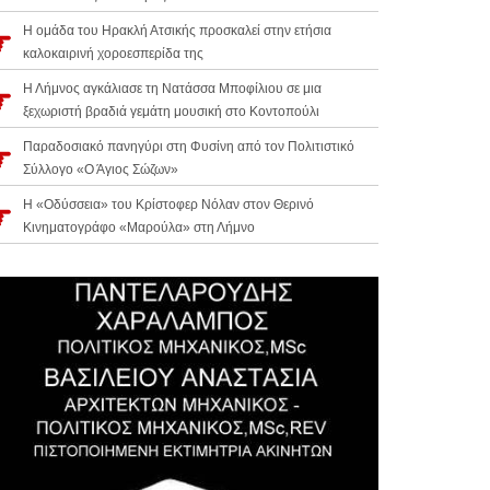
Η ομάδα του Ηρακλή Ατσικής προσκαλεί στην ετήσια
καλοκαιρινή χοροεσπερίδα της
Η Λήμνος αγκάλιασε τη Νατάσσα Μποφίλιου σε μια
ξεχωριστή βραδιά γεμάτη μουσική στο Κοντοπούλι
Παραδοσιακό πανηγύρι στη Φυσίνη από τον Πολιτιστικό
Σύλλογο «Ο Άγιος Σώζων»
Η «Οδύσσεια» του Κρίστοφερ Νόλαν στον Θερινό
Κινηματογράφο «Μαρούλα» στη Λήμνο