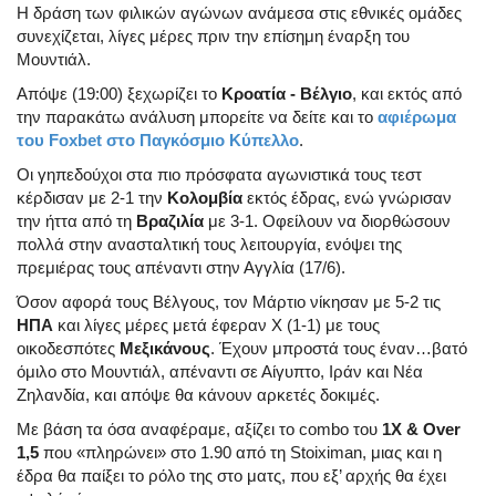
Η δράση των φιλικών αγώνων ανάμεσα στις εθνικές ομάδες
συνεχίζεται, λίγες μέρες πριν την επίσημη έναρξη του
Μουντιάλ.
Απόψε (19:00) ξεχωρίζει το
Κροατία - Βέλγιο
, και εκτός από
την παρακάτω ανάλυση μπορείτε να δείτε και το
αφιέρωμα
του Foxbet στο Παγκόσμιο Κύπελλο
.
Οι γηπεδούχοι στα πιο πρόσφατα αγωνιστικά τους τεστ
κέρδισαν με 2-1 την
Κολομβία
εκτός έδρας, ενώ γνώρισαν
την ήττα από τη
Βραζιλία
με 3-1. Οφείλουν να διορθώσουν
πολλά στην ανασταλτική τους λειτουργία, ενόψει της
πρεμιέρας τους απέναντι στην Αγγλία (17/6).
Όσον αφορά τους Βέλγους, τον Μάρτιο νίκησαν με 5-2 τις
ΗΠΑ
και λίγες μέρες μετά έφεραν Χ (1-1) με τους
οικοδεσπότες
Μεξικάνους
. Έχουν μπροστά τους έναν…βατό
όμιλο στο Μουντιάλ, απέναντι σε Αίγυπτο, Ιράν και Νέα
Ζηλανδία, και απόψε θα κάνουν αρκετές δοκιμές.
Με βάση τα όσα αναφέραμε, αξίζει το combo του
1Χ & Over
1,5
που «πληρώνει» στο 1.90 από τη Stoiximan, μιας και η
έδρα θα παίξει το ρόλο της στο ματς, που εξ’ αρχής θα έχει