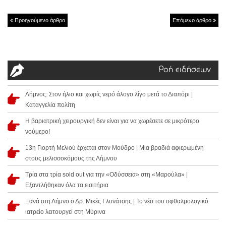
Προηγούμενο άρθρο
Επόμενο άρθρο
Ροή ειδήσεων
Λήμνος: Στον ήλιο και χωρίς νερό άλογο λίγο μετά το Διαπόρι |
Καταγγελία πολίτη
Η βαριατρική χειρουργική δεν είναι για να χωρέσετε σε μικρότερο
νούμερο!
13η Γιορτή Μελιού έρχεται στον Μούδρο | Μια βραδιά αφιερωμένη
στους μελισσοκόμους της Λήμνου
Τρία στα τρία sold out για την «Οδύσσεια» στη «Μαρούλα» |
Εξαντλήθηκαν όλα τα εισιτήρια
Ξανά στη Λήμνο ο Δρ. Μικές Γλυνάτσης | Το νέο του οφθαλμολογικό
ιατρείο λειτουργεί στη Μύρινα