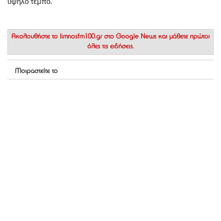
υψηλό τέμπο.
Ακολουθήστε το
limnosfm100.gr στο Google News
και μάθετε πρώτοι
όλες τις ειδήσεις.
Μοιραστείτε το