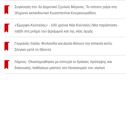
Συγκίνηση στο 3ο Δημοτικό Σχολείο Μύρινας: Το ύστατο χαίρε στη
30χρονη εκπαιδευτικό Κωνσταντίνα Κουρκουραΐδου
«Έμορφη Κούταλης» - 100 χρόνια Νέα Κούταλη | Μια παράσταση -
ταξίδι στη μνήμη του ξεριζωμού και της νέας αρχής
Γερμανία, Ιταλία, Φινλανδία και Δανία θέλουν την Ισπανία εκτός
Σένγκεν μετά τη Θέουτα
Λήμνος: Ολοκληρώθηκαν με επιτυχία οι δράσεις πρόληψης και
διάγνωσης παθήσεων μαστού στο Νοσοκομείο του νησιού