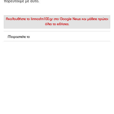
πορευτούμε με αυτό.
Ακολουθήστε το
limnosfm100.gr στο Google News
και μάθετε πρώτοι
όλες τις ειδήσεις.
Μοιραστείτε το