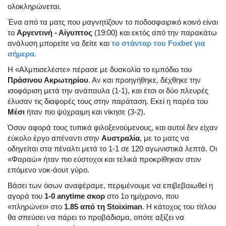
ολοκληρώνεται.
Ένα από τα ματς που μαγνητίζουν το ποδοσφαιρικό κοινό είναι
το
Αργεντινή - Αίγυπτος
(19:00) και εκτός από την παρακάτω
ανάλυση μπορείτε να δείτε και
το στάνταρ του Foxbet για
σήμερα
.
Η «Αλμπισελέστε» πέρασε με δυσκολία το εμπόδιο του
Πράσινου Ακρωτηρίου
. Αν και προηγήθηκε, δέχθηκε την
ισοφάριση μετά την ανάπαυλα (1-1), και έτσι οι δύο πλευρές
έλυσαν τις διαφορές τους στην παράταση. Εκεί η παρέα του
Μέσι
ήταν πιο ψύχραιμη και νίκησε (3-2).
Όσον αφορά τους τυπικά φιλοξενούμενους, και αυτοί δεν είχαν
εύκολο έργο απέναντι στην
Αυστραλία
, με το ματς να
οδηγείται στα πέναλτι μετά το 1-1 σε 120 αγωνιστικά λεπτά. Οι
«Φαραώ» ήταν πιο εύστοχοι και τελικά προκρίθηκαν στον
επόμενο νοκ-άουτ γύρο.
Βάσει των όσων αναφέραμε, περιμένουμε να επιβεβαιωθεί η
αγορά του
1-0 anytime σκορ
στο 1ο ημίχρονο, που
«πληρώνει» στο
1.85 από τη Stoiximan
. Η κάτοχος του τίτλου
θα σπεύσει να πάρει το προβάδισμα, οπότε αξίζει να