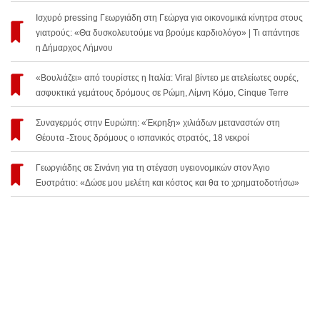
Ισχυρό pressing Γεωργιάδη στη Γεώργα για οικονομικά κίνητρα στους
γιατρούς: «Θα δυσκολευτούμε να βρούμε καρδιολόγο» | Τι απάντησε
η Δήμαρχος Λήμνου
«Βουλιάζει» από τουρίστες η Ιταλία: Viral βίντεο με ατελείωτες ουρές,
ασφυκτικά γεμάτους δρόμους σε Ρώμη, Λίμνη Κόμο, Cinque Terre
Συναγερμός στην Ευρώπη: «Έκρηξη» χιλιάδων μεταναστών στη
Θέουτα -Στους δρόμους ο ισπανικός στρατός, 18 νεκροί
Γεωργιάδης σε Σινάνη για τη στέγαση υγειονομικών στον Άγιο
Ευστράτιο: «Δώσε μου μελέτη και κόστος και θα το χρηματοδοτήσω»