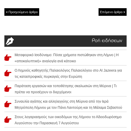
Προηγούμενο άρθρο
Επόμενο άρθρο
Ροή ειδήσεων
Μεταφορικό Ισοδύναμο: Πόσα χρήματα πιστώθηκαν στη Λήμνο | Η
«αποκαλυπτική» αναλογία ανά κάτοικο
Ο Λημνιός καθηγητής Παλαιολόγος Παλαιολόγου στο Al Jazeera για
τις καταστροφικές πυρκαγιές στην Ευρώπη
Παράταση εργασιών και τοποθέτησης σκαλωσιών στη Μύρινα | Τι
πρέπει να προσέχουν οι διερχόμενοι
Συναυλία αγάπης και αλληλεγγύης στη Μύρινα από την Ιερά
Μητρόπολη Λήμνου με τον Πάνο Λαντούρη και τη Μάλαμα Σεβαστού
Στους λογαριασμούς των οικοδόμων της Λήμνου το Αδειοδωρόσημο
Αυγούστου την Παρασκευή 7 Αυγούστου