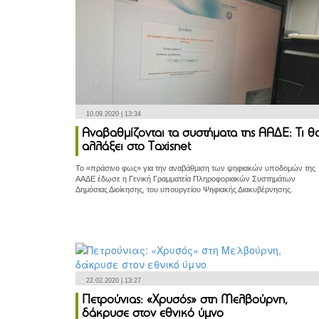
10.09.2020 | 13:34
Αναβαθμίζονται τα συστήματα της ΑΑΔΕ: Τι θ
αλλάξει στο Taxisnet
Το «πράσινο φως» για την αναβάθμιση των ψηφιακών υποδομών της
ΑΑΔΕ έδωσε η Γενική Γραμματεία Πληροφοριακών Συστημάτων
Δημόσιας Διοίκησης, του υπουργείου Ψηφιακής Διακυβέρνησης.
22.02.2020 | 13:27
Πετρούνιας: «Χρυσός» στη Μελβούρνη,
δάκρυσε στον εθνικό ύμνο