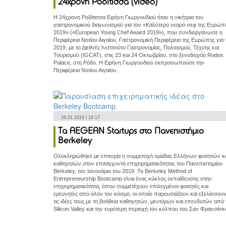
24χρονη Ροδίτισσα (video)
Η 24χρονη Ροδίτισσα Ειρήνη Γιωργουδιού ήταν η νικήτρια του
γαστρονομικού διαγωνισμού για τον «Καλύτερο νεαρό σεφ της Ευρώπ
2019» («European Young Chef Award 2019»), που συνδιοργάνωσε η
Περιφέρεια Νοτίου Αιγαίου, Γαστρονομική Περιφέρεια της Ευρώπης για 
2019, με το Διεθνές Ινστιτούτο Γαστρονομίας, Πολιτισμού, Τέχνης και
Τουρισμού (IGCAT), στις 23 και 24 Οκτωβρίου, στο ξενοδοχείο Rodos
Palace, στη Ρόδο. Η Ειρήνη Γιωργουδιού εκπροσωπούσε την
Περιφέρεια Νοτίου Αιγαίου.
28.01.2019 | 18:17
Τα AEGEAN Startups στο Πανεπιστήμιο
Berkeley
Ολοκληρώθηκε με επιτυχία η συμμετοχή ομάδας Ελλήνων φοιτητών κ
καθηγητών στον επιταγχυντή επιχειρηματικότητας του Πανεπιστημίου
Berkeley, τον Ιανουάριο του 2019. Το Berkeley Method of
Entrepreneurship Bootcamp είναι ένας κύκλος εκπαίδευσης στην
επιχειρηματικότητα, όπου συμμετέχουν επιλεγμένοι φοιτητές και
ερευνητές από όλον τον κόσμο, οι οποίο παρουσιάζουν και εξελίσσου
τις ιδέες τους με τη βοήθεια καθηγητών, μεντόρων και επενδυτών από 
Silicon Valley και την ευρύτερη περιοχή του κόλπου του Σαν Φρανσίσκ