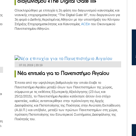
διαγωνισμού «The Digital Gate III»
Ολοκληρώθηκε με επιτυχία η 2η φάση του διαγωνισμού καινοτομίας και
ης
νεανικής επιχειρηματικότητας “The Digital Gate ΙΙΙ”, που διοργανώνει για
3η φορά ο Διεθνής Αερολιμένας Αθηνών με την υποστήριξη του Κέντρου
το
Στήριξης Επιχειρηματικότητας και Καινοτομίας
ACEin
του Οικονομικού
Πανεπιστημίου Αθηνών.
07.01.2019 | 20:19
Νέα επιτυχία για το Πανεπιστήμιο Αιγαίου
Έπειτα από την υψηλότερη βαθμολογία την οποία έλαβε το
Πανεπιστήμιο Αιγαίου μεταξύ όλων των Πανεπιστημίων της χώρας,
σύμφωνα με τις εκθέσεις Εξωτερικής Αξιολόγησης (23 έως και
αι
25/11/2015), το Πανεπιστήμιο Αιγαίου κατέκτησε άλλον ένα στόχο
αριστείας, καθώς ανταποκρίθηκε στην πρόσκληση της Αρχής
Διασφάλισης και Πιστοποίησης της Ποιότητας στην Ανώτατη Εκπαίδευση
(Α.ΔΙ.Π.) και υπέβαλε, μεταξύ των πρώτων Πανεπιστημίων στη χώρα,
πρόταση Πιστοποίησης του Εσωτερικού Συστήματος Διασφάλισης της
ν
Ποιότητάς του.
τη
ο.