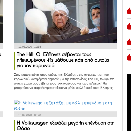
10.05.2020 | 10:58
α
The Hill: Οι Eλληνες σέβονται τους
ηλικιωμένους -Ας μάθουμε κάτι από αυτούς
για τον κορωνοϊό
Στην επιτυχημένη προσπάθεια της Ελλάδας στην αντιμετώπιση του
κορωνοϊού, αναφέρεται δημοσίευμα της ιστοσελίδας The Hill, τονίζοντας
πως η χώρα μας σέβεται τους ηλικιωμένους και πως η Αμερική θα
μπορούσε να παραδειγματιστεί και να μάθει πολλά από τους Έλληνες.
13.02.2020 | 08:48
Η Volkswagen εξετάζει μεγάλη επένδυση στη
Θάσο