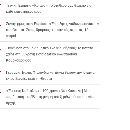
Τεχνική Εταιρεία «Κρίτων»: Το σταθερό σας θεμέλιο για
κάθε επιτυχημένο έργο
Συναγερμός στην Ευρώπη: «Έκρηξη» χιλιάδων μεταναστών
στη Θέουτα -Στους δρόμους ο ισπανικός στρατός, 18
νεκροί
Συγκίνηση στο 3ο Δημοτικό Σχολείο Μύρινας: Το ύστατο
χαίρε στη 30χρονη εκπαιδευτικό Κωνσταντίνα
Κουρκουραΐδου
Γερμανία, Ιταλία, Φινλανδία και Δανία θέλουν την Ισπανία
εκτός Σένγκεν μετά τη Θέουτα
«Έμορφη Κούταλης» - 100 χρόνια Νέα Κούταλη | Μια
παράσταση - ταξίδι στη μνήμη του ξεριζωμού και της νέας
αρχής