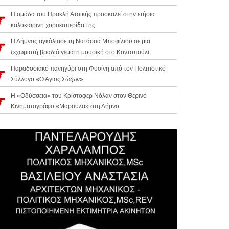
Η ομάδα του Ηρακλή Ατσικής προσκαλεί στην ετήσια
καλοκαιρινή χοροεσπερίδα της
Η Λήμνος αγκάλιασε τη Νατάσσα Μποφίλιου σε μια
ξεχωριστή βραδιά γεμάτη μουσική στο Κοντοπούλι
Παραδοσιακό πανηγύρι στη Φυσίνη από τον Πολιτιστικό
Σύλλογο «Ο Άγιος Σώζων»
Η «Οδύσσεια» του Κρίστοφερ Νόλαν στον Θερινό
Κινηματογράφο «Μαρούλα» στη Λήμνο