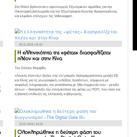
Στη Θάσο βρίσκονται ο υφυπουργός Εξωτερικών αρμόδιος για την
Οικονομική Διπλωματία και την Εξωστρέφεια Κώστας Φραγκογιάννης
και κλιμάκιο στελεχών της Volkswagen.
05.11.2019 | 21:01
Η ελληνικότητα της «φέτας» διασφαλίζεται
πλέον και στην Κίνα
Του Στέλιου Μορφίδη
ε
«Λευκός Καπνός» βγήκε στις επί μακρόν διαπραγματεύσεις μεταξύ ΕΕ
και Κίνας για τις γεωγραφικές ενδείξεις προϊόντων, σύμφωνα με
ασφαλείς πληροφορίες του protothema.gr. Μία συμφωνία που – μεταξύ
ι
άλλων – διασφαλίζει την ελληνικότητα της φέτας ως ΠΟΠ, που ήταν και
ό
η βασική επιδίωξη της ελληνικής κυβέρνησης.
23.07.2019 | 19:25
α
Ολοκληρώθηκε η δεύτερη φάση του