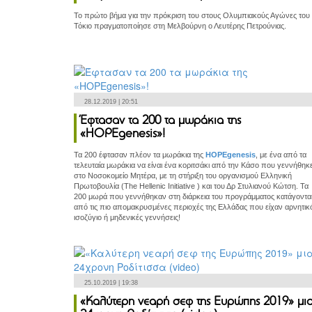
Το πρώτο βήμα για την πρόκριση του στους Ολυμπιακούς Αγώνες του
Τόκιο πραγματοποίησε στη Μελβούρνη ο Λευτέρης Πετρούνιας.
28.12.2019 | 20:51
Έφτασαν τα 200 τα μωράκια της
«HOPEgenesis»!
Τα 200 έφτασαν πλέον τα μωράκια της
HOPEgenesis
, με ένα από τα
τελευταία μωράκια να είναι ένα κοριτσάκι από την Κάσο που γεννήθηκ
στο Νοσοκομείο Μητέρα, με τη στήριξη του οργανισμού Ελληνική
Πρωτοβουλία (The Hellenic Initiative ) και του Δρ Στυλιανού Κώτση. Τα
200 μωρά που γεννήθηκαν στη διάρκεια του προγράμματος κατάγοντα
από τις πιο απομακρυσμένες περιοχές της Ελλάδας που είχαν αρνητικ
ισοζύγιο ή μηδενικές γεννήσεις!
25.10.2019 | 19:38
«Καλύτερη νεαρή σεφ της Ευρώπης 2019» μι