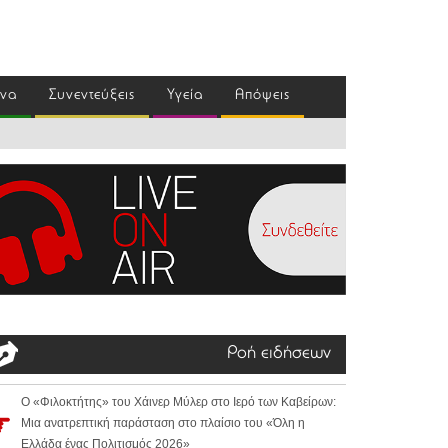
ένα
Συνεντεύξεις
Υγεία
Απόψεις
Ροή ειδήσεων
Ο «Φιλοκτήτης» του Χάινερ Μύλερ στο Ιερό των Καβείρων:
Μια ανατρεπτική παράσταση στο πλαίσιο του «Όλη η
Ελλάδα ένας Πολιτισμός 2026»