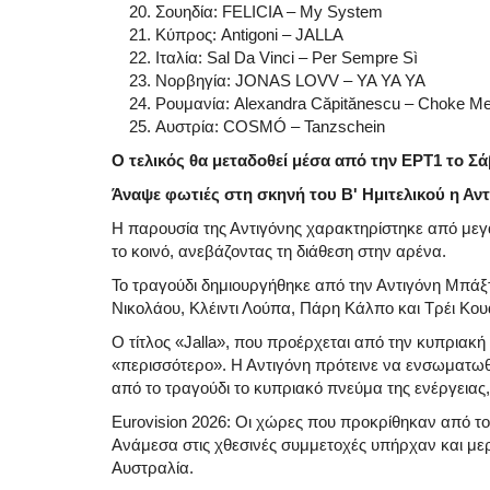
Σουηδία: FELICIA – My System
Κύπρος: Antigoni – JALLA
Ιταλία: Sal Da Vinci – Per Sempre Sì
Νορβηγία: JONAS LOVV – YA YA YA
Ρουμανία: Alexandra Căpitănescu – Choke M
Αυστρία: COSMÓ – Tanzschein
Ο τελικός θα μεταδοθεί μέσα από την ΕΡΤ1 το Σά
Άναψε φωτιές στη σκηνή του Β' Ημιτελικού η Αν
Η παρουσία της Αντιγόνης χαρακτηρίστηκε από μεγ
το κοινό, ανεβάζοντας τη διάθεση στην αρένα.
Το τραγούδι δημιουργήθηκε από την Αντιγόνη Μπά
Νικολάου, Κλέιντι Λούπα, Πάρη Κάλπο και Τρέι Κου
Ο τίτλος «Jalla», που προέρχεται από την κυπριακή 
«περισσότερο». Η Αντιγόνη πρότεινε να ενσωματωθε
από το τραγούδι το κυπριακό πνεύμα της ενέργειας,
Eurovision 2026: Οι χώρες που προκρίθηκαν από το
Ανάμεσα στις χθεσινές συμμετοχές υπήρχαν και μερ
Αυστραλία.