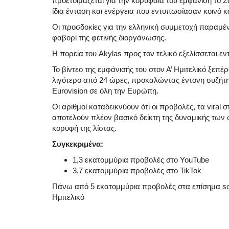
προετοιμάζεται για την κορυφαία του εμφάνιση το Σ
ίδια ένταση και ενέργεια που εντυπωσίασαν κοινό κα
Οι προσδοκίες για την ελληνική συμμετοχή παραμέ
φαβορί της φετινής διοργάνωσης.
Η πορεία του Akylas προς τον τελικό εξελίσσεται εν
Το βίντεο της εμφάνισής του στον Α’ Ημιτελικό ξεπ
λιγότερο από 24 ώρες, προκαλώντας έντονη συζήτηση
Eurovision σε όλη την Ευρώπη.
Οι αριθμοί καταδεικνύουν ότι οι προβολές, τα viral 
αποτελούν πλέον βασικό δείκτη της δυναμικής των 
κορυφή της λίστας.
Συγκεκριμένα:
1,3 εκατομμύρια προβολές στο YouTube
3,7 εκατομμύρια προβολές στο TikTok
Πάνω από 5 εκατομμύρια προβολές στα επίσημα socia
Ημιτελικό