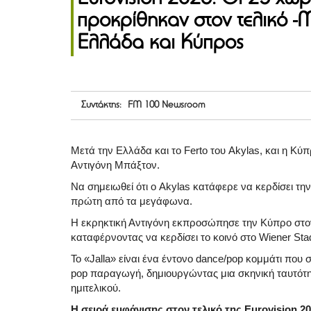
προκρίθηκαν στον τελικό -Μ
Ελλάδα και Κύπρος
Συντάκτης: FM 100 Newsroom
Μετά την Ελλάδα και το Ferto του Akylas, και η Κύπ
Αντιγόνη Μπάξτον.
Να σημειωθεί ότι ο Akylas κατάφερε να κερδίσει τη
πρώτη από τα μεγάφωνα.
Η εκρηκτική Αντιγόνη εκπροσώπησε την Κύπρο στον χ
καταφέρνοντας να κερδίσει το κοινό στο Wiener Stad
Το «Jalla» είναι ένα έντονο dance/pop κομμάτι που 
pop παραγωγή, δημιουργώντας μια σκηνική ταυτότη
ημιτελικού.
Η σειρά εμφάνισης στον τελικό της Eurovision 2