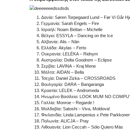
Δανία: Søren Torpegaard Lund – Før Vi Går H
Γερμανία: Sarah Engels – Fire
Ισραήλ: Noam Bettan – Michelle
Βέλγιο: ESSYLA – Dancing on the Ice
Αλβανία: Alis – Nân
Ελλάδα: Akylas – Ferto
Ουκρανία: LELÉKA – Ridnym
Αυστραλία: Delta Goodrem – Eclipse
Σερβία: LAVINA – Kraj Mene
Μάλτα: AIDAN – Bella
Τσεχία: Daniel Zizka – CROSSROADS
Βουλγαρία: DARA – Bangaranga
Κροατία: LELEK – Andromeda
Ηνωμένο Βασίλειο: LOOK MUM NO COMPUTER
Γαλλία: Monroe – Regarde !
Μολδαβία: Satoshi – Viva, Moldova!
Φινλανδία: Linda Lampenius x Pete Parkkonen 
Πολωνία: ALICJA – Pray
Λιθουανία: Lion Ceccah – Sólo Quiero Más