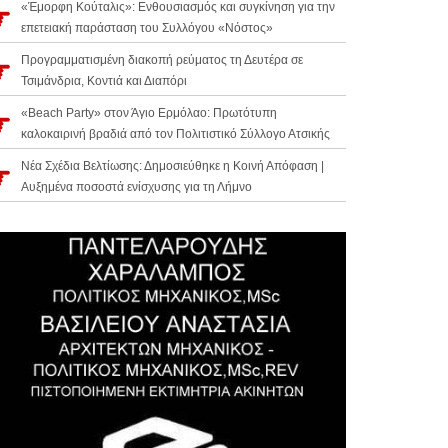
«Έμορφη Κούταλις»: Ενθουσιασμός και συγκίνηση για την
επετειακή παράσταση του Συλλόγου «Νόστος»
Προγραμματισμένη διακοπή ρεύματος τη Δευτέρα σε
Τσιμάνδρια, Κοντιά και Διαπόρι
«Beach Party» στον Άγιο Ερμόλαο: Πρωτότυπη
καλοκαιρινή βραδιά από τον Πολιτιστικό Σύλλογο Ατσικής
Νέα Σχέδια Βελτίωσης: Δημοσιεύθηκε η Κοινή Απόφαση |
Αυξημένα ποσοστά ενίσχυσης για τη Λήμνο