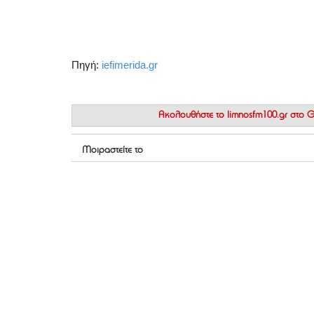
Πηγή:
iefimerida.gr
Ακολουθήστε το
limnosfm100.gr στο
Μοιραστείτε το