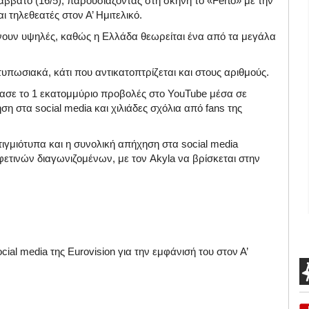
άββατο (16/5), παρουσιάζοντας στη σκηνή το «Ferto» με την
ι τηλεθεατές στον Α’ Ημιτελικό.
νουν υψηλές, καθώς η Ελλάδα θεωρείται ένα από τα μεγάλα
τυπωσιακά, κάτι που αντικατοπτρίζεται και στους αριθμούς.
έρασε το 1 εκατομμύριο προβολές στο YouTube μέσα σε
 στα social media και χιλιάδες σχόλια από fans της
στιγμιότυπα και η συνολική απήχηση στα social media
φετινών διαγωνιζομένων, με τον Akyla να βρίσκεται στην
l media της Eurovision για την εμφάνισή του στον Α’