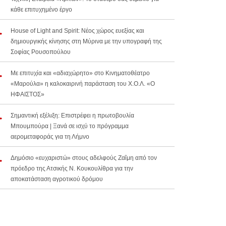
κάθε επιτυχημένο έργο
House of Light and Spirit: Νέος χώρος ευεξίας και
δημιουργικής κίνησης στη Μύρινα με την υπογραφή της
Σοφίας Ρουσοπούλου
Με επιτυχία και «αδιαχώρητο» στο Κινηματοθέατρο
«Μαρούλα» η καλοκαιρινή παράσταση του Χ.Ο.Λ. «Ο
ΗΦΑΙΣΤΟΣ»
Σημαντική εξέλιξη: Επιστρέφει η πρωτοβουλία
Μπουμπούρα | Ξανά σε ισχύ το πρόγραμμα
αερομεταφοράς για τη Λήμνο
Δημόσιο «ευχαριστώ» στους αδελφούς Ζαΐμη από τον
πρόεδρο της Ατσικής Ν. Κουκουλίθρα για την
αποκατάσταση αγροτικού δρόμου