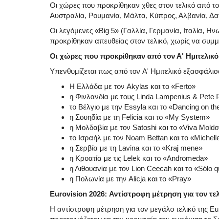
Οι χώρες που προκρίθηκαν χθες στον τελικό από του
Αυστραλία, Ρουμανία, Μάλτα, Κύπρος, Αλβανία, Δαν
Οι λεγόμενες «Big 5» (Γαλλία, Γερμανία, Ιταλία, Η
προκρίθηκαν απευθείας στον τελικό, χωρίς να συμμ
Οι χώρες που προκρίθηκαν από τον Α' Ημιτελικό
Υπενθυμίζεται πως από τον Α' Ημιτελικό εξασφάλισαν
Η Ελλάδα με τον Akylas και το «Ferto»
η Φινλανδία με τους Linda Lampenius & Pete P
το Βέλγιο με την Essyla και το «Dancing on th
η Σουηδία με τη Felicia και το «My System»
η Μολδαβία με τον Satoshi και το «Viva Moldo
το Ισραήλ με τον Noam Bettan και το «Michell
η Σερβία με τη Lavina και το «Kraj mene»
η Κροατία με τις Lelek και το «Andromeda»
η Λιθουανία με τον Lion Ceecah και το «Sólo 
η Πολωνία με την Alicja και το «Pray»
Eurovision 2026: Αντίστροφη μέτρηση για τον τε
Η αντίστροφη μέτρηση για τον μεγάλο τελικό της Eur