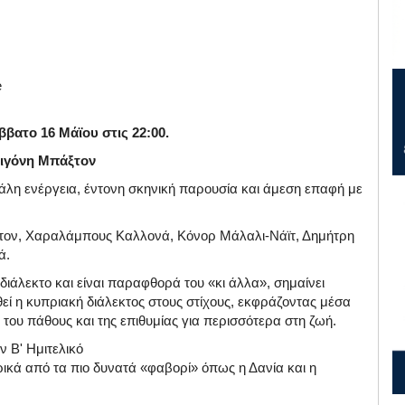
e
ββατο 16 Μάϊου στις 22:00.
τιγόνη Μπάξτον
άλη ενέργεια, έντονη σκηνική παρουσία και άμεση επαφή με
ξτον, Χαραλάμπους Καλλονά, Κόνορ Μάλαλι-Νάϊτ, Δημήτρη
ά.
διάλεκτο και είναι παραφθορά του «κι άλλα», σημαίνει
ί η κυπριακή διάλεκτος στους στίχους, εκφράζοντας μέσα
 του πάθους και της επιθυμίας για περισσότερα στη ζωή.
ν Β' Ημιτελικό
ικά από τα πιο δυνατά «φαβορί» όπως η Δανία και η