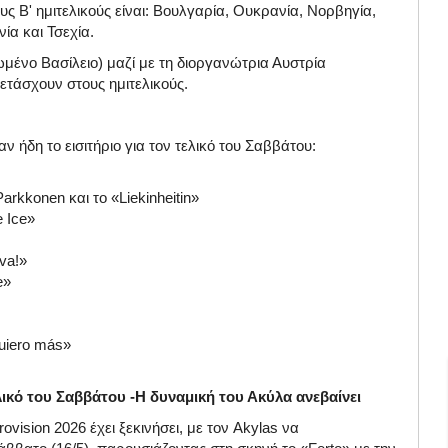
ς Β' ημιτελικούς είναι: Βουλγαρία, Ουκρανία, Νορβηγία,
ία και Τσεχία.
νωμένο Βασίλειο) μαζί με τη διοργανώτρια Αυστρία
ετάσχουν στους ημιτελικούς.
 ήδη το εισιτήριο για τον τελικό του Σαββάτου:
arkkonen και το «Liekinheitin»
e Ice»
va!»
e»
quiero más»
λικό του Σαββάτου -Η δυναμική του Ακύλα ανεβαίνει
ovision 2026 έχει ξεκινήσει, με τον Akylas να