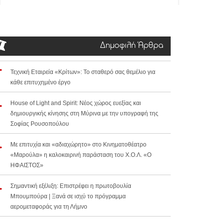
Δημοφιλή Άρθρα
Τεχνική Εταιρεία «Κρίτων»: Το σταθερό σας θεμέλιο για
κάθε επιτυχημένο έργο
House of Light and Spirit: Νέος χώρος ευεξίας και
δημιουργικής κίνησης στη Μύρινα με την υπογραφή της
Σοφίας Ρουσοπούλου
Με επιτυχία και «αδιαχώρητο» στο Κινηματοθέατρο
«Μαρούλα» η καλοκαιρινή παράσταση του Χ.Ο.Λ. «Ο
ΗΦΑΙΣΤΟΣ»
Σημαντική εξέλιξη: Επιστρέφει η πρωτοβουλία
Μπουμπούρα | Ξανά σε ισχύ το πρόγραμμα
αερομεταφοράς για τη Λήμνο