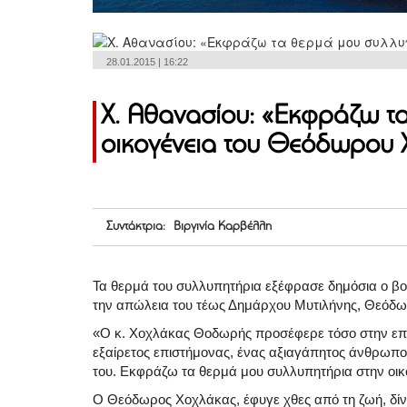
28.01.2015 | 16:22
Χ. Αθανασίου: «Εκφράζω τ
οικογένεια του Θεόδωρου 
Συντάκτρια: Βιργινία Καρβέλλη
Τα θερμά του συλλυπητήρια εξέφρασε δημόσια ο β
την απώλεια του τέως Δημάρχου Μυτιλήνης, Θεόδ
«Ο κ. Χοχλάκας Θοδωρής προσέφερε τόσο στην επισ
εξαίρετος επιστήμονας, ένας αξιαγάπητος άνθρωπο
του. Εκφράζω τα θερμά μου συλλυπητήρια στην οικο
Ο Θεόδωρος Χοχλάκας, έφυγε χθες από τη ζωή, δίν