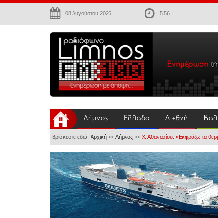
08 Αυγούστου 2026
5:56
Λήμνος
Ελλάδα
Διεθνή
Καλ
Βρίσκεστε εδώ:
Αρχική
Λήμνος
Χ. Αθανασίου: «Εκφράζω τα θερ
>>
>>