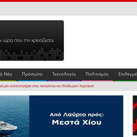
ά Νέα
Πρόσωπα
Τεχνολογία
Πολιτισμός
Επιλεγμ
μά μου συλλυπητήρια στην οικογένεια του Θεόδωρου Χοχλάκα»