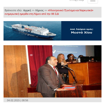
Βρίσκεστε εδώ:
Αρχική
Λήμνος
«Ηλεκτρονικό Έγκλημα και Ναρκωτικά»
>>
>>
ενημερωτική ημερίδα στη Λήμνο από την 88 ΣΔΙ
04.02.2015 | 08:56