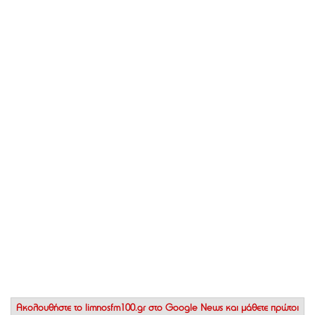
Ακολουθήστε το
limnosfm100.gr στο Google News
και μάθετε πρώτοι