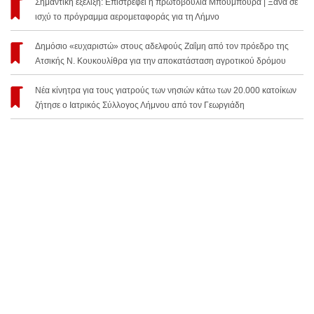
Σημαντική εξέλιξη: Επιστρέφει η πρωτοβουλία Μπουμπούρα | Ξανά σε
ισχύ το πρόγραμμα αερομεταφοράς για τη Λήμνο
Δημόσιο «ευχαριστώ» στους αδελφούς Ζαΐμη από τον πρόεδρο της
Ατσικής Ν. Κουκουλίθρα για την αποκατάσταση αγροτικού δρόμου
Νέα κίνητρα για τους γιατρούς των νησιών κάτω των 20.000 κατοίκων
ζήτησε ο Ιατρικός Σύλλογος Λήμνου από τον Γεωργιάδη