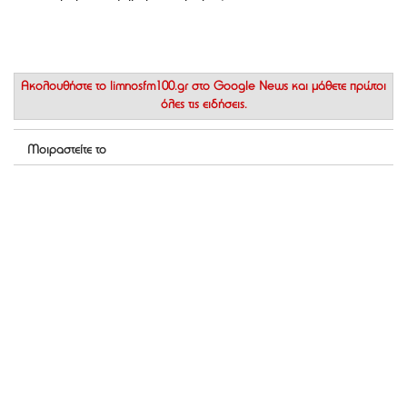
Ακολουθήστε το
limnosfm100.gr στο Google News
και μάθετε πρώτοι
όλες τις ειδήσεις.
Μοιραστείτε το