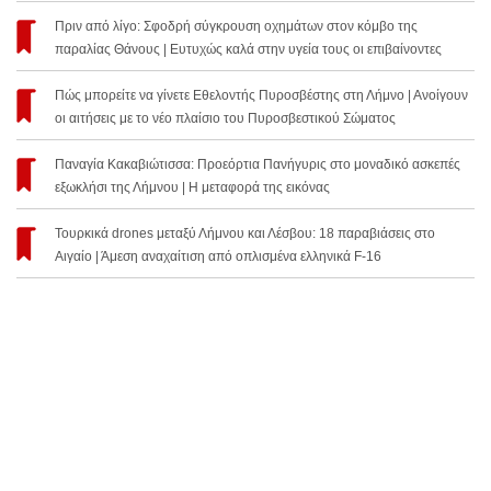
Πριν από λίγο: Σφοδρή σύγκρουση οχημάτων στον κόμβο της
παραλίας Θάνους | Ευτυχώς καλά στην υγεία τους οι επιβαίνοντες
Πώς μπορείτε να γίνετε Εθελοντής Πυροσβέστης στη Λήμνο | Ανοίγουν
οι αιτήσεις με το νέο πλαίσιο του Πυροσβεστικού Σώματος
Παναγία Κακαβιώτισσα: Προεόρτια Πανήγυρις στο μοναδικό ασκεπές
εξωκλήσι της Λήμνου | Η μεταφορά της εικόνας
Τουρκικά drones μεταξύ Λήμνου και Λέσβου: 18 παραβιάσεις στο
Αιγαίο | Άμεση αναχαίτιση από οπλισμένα ελληνικά F-16