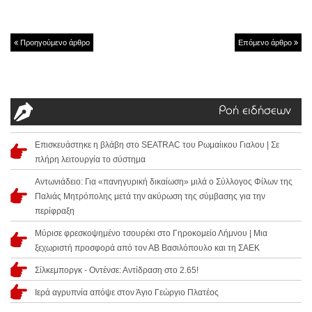
Προηγούμενο άρθρο
Επόμενο άρθρο
Ροή ειδήσεων
Επισκευάστηκε η βλάβη στο SEATRAC του Ρωμαίικου Γιαλου | Σε
πλήρη λειτουργία το σύστημα
Αντωνιάδειο: Για «πανηγυρική δικαίωση» μιλά ο Σύλλογος Φίλων της
Παλιάς Μητρόπολης μετά την ακύρωση της σύμβασης για την
περίφραξη
Μύρισε φρεσκοψημένο τσουρέκι στο Γηροκομείο Λήμνου | Μια
ξεχωριστή προσφορά από τον ΑΒ Βασιλόπουλο και τη ΣΑΕΚ
Σίλκεμποργκ - Οντένσε: Αντίδραση στο 2.65!
Ιερά αγρυπνία απόψε στον Άγιο Γεώργιο Πλατέος