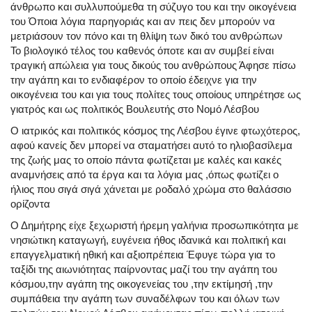
άνθρωπο και συλλυπούμεθα τη σύζυγο του και την οικογένεια
του Όποια λόγια παρηγοριάς και αν πεις δεν μπορούν να
μετριάσουν τον πόνο και τη θλίψη των δικό του ανθρώπων
Το βιολογικό τέλος του καθενός όποτε και αν συμβεί είναι
τραγική απώλεια για τους δικούς του ανθρώπους Άφησε πίσω
την αγάπη και το ενδιαφέρον το οποίο έδειχνε για την
οικογένεια του και για τους πολίτες τους οποίους υπηρέτησε ως
γιατρός και ως πολιτικός Βουλευτής στο Νομό Λέσβου
Ο ιατρικός και πολιτικός κόσμος της Λέσβου έγινε φτωχότερος,
αφού κανείς δεν μπορεί να σταματήσει αυτό το ηλιοβασίλεμα
της ζωής μας το οποίο πάντα φωτίζεται με καλές και κακές
αναμνήσεις από τα έργα και τα λόγια μας ,όπως φωτίζει ο
ήλιος που σιγά σιγά χάνεται με ροδαλό χρώμα στο θαλάσσιο
ορίζοντα
Ο Δημήτρης είχε ξεχωριστή ήρεμη γαλήνια προσωπικότητα με
νησιώτικη καταγωγή, ευγένεια ήθος ιδανικά και πολιτική και
επαγγελματική ηθική και αξιοπρέπεια Έφυγε τώρα για το
ταξίδι της αιωνιότητας παίρνοντας μαζί του την αγάπη του
κόσμου,την αγάπη της οικογενείας του ,την εκτίμησή ,την
συμπάθεια την αγάπη των συναδέλφων του και όλων των