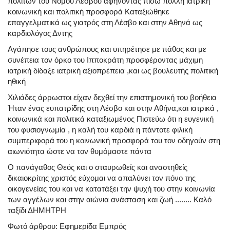
πολιτών του Νομού Λέσβου αφήνοντας πίσω πολλή ιατρική
κοινωνική και πολιτική προσφορά Καταξιώθηκε
επαγγελματικά ως γιατρός στη Λέσβο και στην Αθηνά ως
καρδιολόγος Δντης
Αγάπησε τους ανθρώπους και υπηρέτησε με πάθος και με
συνέπεια τον όρκο του Ιπποκράτη προσφέροντας μάχιμη
ιατρική δίδαξε ιατρική αξιοπρέπεια ,και ως βουλευτής πολιτική
ηθική
Χιλιάδες άρρωστοι είχαν δεχθεί την επιστημονική του βοήθεια
Ήταν ένας ευπατρίδης στη Λέσβο και στην Αθήνα,και ιατρικά ,
κοινωνικά και πολιτικά καταξιωμένος Πιστεύω ότι η ευγενική
του φυσιογνωμία , η καλή του καρδιά η πάντοτε φιλική
συμπεριφορά του η κοινωνική προσφορά του τον οδηγούν στη
αιωνιότητα ώστε να τον θυμόμαστε πάντα
Ο πανάγαθος Θεός και ο σταυρωθείς και αναστηθείς
δικαιοκρίτης χριστός εύχομαι να απαλύνει τον πόνο της
οικογενείας του και να κατατάξει την ψυχή του στην κοινωνία
των αγγέλων και στην αιώνια ανάσταση και ζωή ........ Καλό
ταξίδι ΔΗΜΗΤΡΗ
Φωτό άρθρου: Εφημερίδα Εμπρός