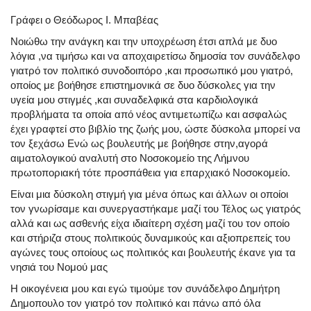
Γράφει ο Θεόδωρος Ι. Μπαβέας
Νοιώθω την ανάγκη και την υποχρέωση έτσι απλά με δυο
λόγια ,να τιμήσω και να αποχαιρετίσω δημοσία τον συνάδελφο
γιατρό τον πολιτικό συνοδοιπόρο ,και προσωπικό μου γιατρό,
οποίος με βοήθησε επιστημονικά σε δυο δύσκολες για την
υγεία μου στιγμές ,και συναδελφικά στα καρδιολογικά
προβλήματα τα οποία από νέος αντιμετωπίζω και ασφαλώς
έχει γραφτεί στο βιβλίο της ζωής μου, ώστε δύσκολα μπορεί να
τον ξεχάσω Ενώ ως βουλευτής με βοήθησε στην,αγορά
αιματολογικού αναλυτή στο Νοσοκομείο της Λήμνου
πρωτοποριακή τότε προσπάθεια για επαρχιακό Νοσοκομείο.
Είναι μια δύσκολη στιγμή για μένα όπως και άλλων οι οποίοι
τον γνωρίσαμε και συνεργαστήκαμε μαζί του Τέλος ως γιατρός
αλλά και ως ασθενής είχα ιδιαίτερη σχέση μαζί του τον οποίο
και στήριζα στους πολιτικούς δυναμικούς και αξιοπρεπείς του
αγώνες τους οποίους ως πολιτικός και βουλευτής έκανε για τα
νησιά του Νομού μας
Η οικογένεια μου και εγώ τιμούμε τον συνάδελφο Δημήτρη
Δημοπουλο τον γιατρό τον πολιτικό και πάνω από όλα