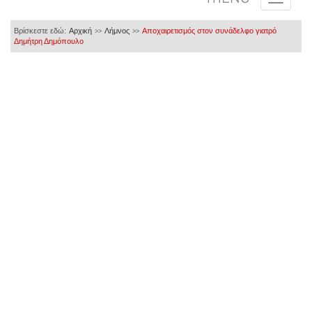
Βρίσκεστε εδώ:
Αρχική
Λήμνος
Αποχαιρετισμός στον συνάδελφο γιατρό
>>
>>
Δημήτρη Δημόπουλο