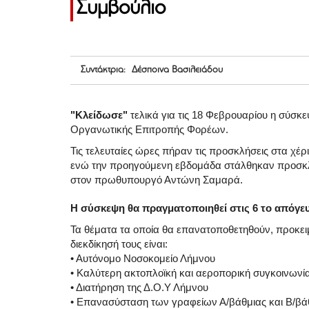
Συμβούλιο
Συντάκτρια: Δέσποινα Βασιλειάδου
"Κλείδωσε"
τελικά για τις 18 Φεβρουαρίου η σύσκ
Οργανωτικής Επιτροπής Φορέων.
Τις τελευταίες ώρες πήραν τις προσκλήσεις στα χέ
ενώ την προηγούμενη εβδομάδα στάλθηκαν προσκλ
στον πρωθυπουργό Αντώνη Σαμαρά.
Η σύσκεψη θα πραγματοποιηθεί στις 6 το απόγευ
Τα θέματα τα οποία θα επανατοποθετηθούν, προκει
διεκδίκησή τους είναι:
• Αυτόνομο Νοσοκομείο Λήμνου
• Καλύτερη ακτοπλοϊκή και αεροπορική συγκοινωνί
• Διατήρηση της Δ.Ο.Υ Λήμνου
• Επανασύσταση των γραφείων Α/βάθμιας και Β/βά