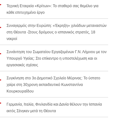
Τεχνική Εταιρεία «Κρίτων»: Το σταθερό σας θεμέλιο για
κάθε επιτυχημένο έργο
Συναγερμός στην Ευρώπη: «Έκρηξη» χιλιάδων μεταναστών
στη Θέουτα -Στους δρόμους ο ισπανικός στρατός, 18
νεκροί
Συνάντηση του Σωματείου Εργαζομένων Γ.Ν. Λήμνου με τον
Υπουργό Υγείας: Στο επίκεντρο η υποστελέχωση και οι
εργασιακές σχέσεις
Συγκίνηση στο 3ο Δημοτικό Σχολείο Μύρινας: Το ύστατο
χαίρε στη 30χρονη εκπαιδευτικό Κωνσταντίνα
Κουρκουραΐδου
Γερμανία, Ιταλία, Φινλανδία και Δανία θέλουν την Ισπανία
εκτός Σένγκεν μετά τη Θέουτα