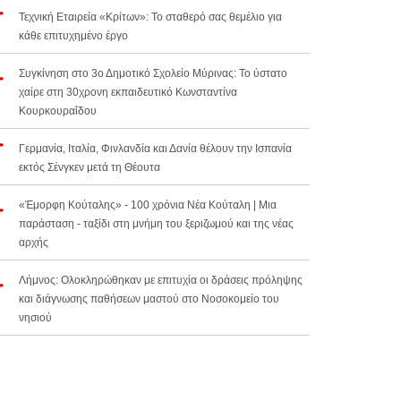
Τεχνική Εταιρεία «Κρίτων»: Το σταθερό σας θεμέλιο για
κάθε επιτυχημένο έργο
Συγκίνηση στο 3ο Δημοτικό Σχολείο Μύρινας: Το ύστατο
χαίρε στη 30χρονη εκπαιδευτικό Κωνσταντίνα
Κουρκουραΐδου
Γερμανία, Ιταλία, Φινλανδία και Δανία θέλουν την Ισπανία
εκτός Σένγκεν μετά τη Θέουτα
«Έμορφη Κούταλης» - 100 χρόνια Νέα Κούταλη | Μια
παράσταση - ταξίδι στη μνήμη του ξεριζωμού και της νέας
αρχής
Λήμνος: Ολοκληρώθηκαν με επιτυχία οι δράσεις πρόληψης
και διάγνωσης παθήσεων μαστού στο Νοσοκομείο του
νησιού