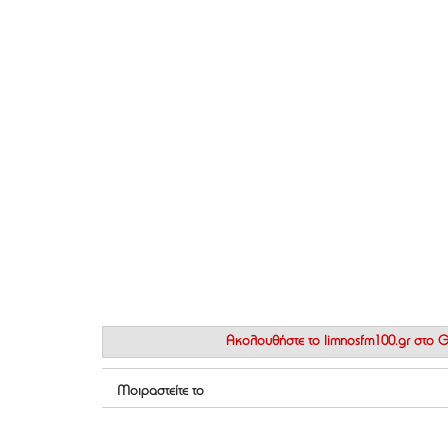
Ακολουθήστε το
limnosfm100.gr στο
Μοιραστείτε το