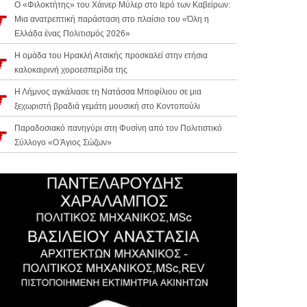
Ο «Φιλοκτήτης» του Χάινερ Μύλερ στο Ιερό των Καβείρων:
Μια ανατρεπτική παράσταση στο πλαίσιο του «Όλη η
Ελλάδα ένας Πολιτισμός 2026»
Η ομάδα του Ηρακλή Ατσικής προσκαλεί στην ετήσια
καλοκαιρινή χοροεσπερίδα της
Η Λήμνος αγκάλιασε τη Νατάσσα Μποφίλιου σε μια
ξεχωριστή βραδιά γεμάτη μουσική στο Κοντοπούλι
Παραδοσιακό πανηγύρι στη Φυσίνη από τον Πολιτιστικό
Σύλλογο «Ο Άγιος Σώζων»