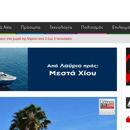
ά Νέα
Πρόσωπα
Τεχνολογία
Πολιτισμός
Επιλεγμ
ών στα χωριά της Λήμνου από 2 έως 5 Ιανουαρίου