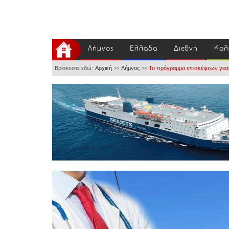
Λήμνος
Ελλάδα
Διεθνή
Καλ
Βρίσκεστε εδώ:
Αρχική
Λήμνος
Το πρόγραμμα επισκέψεων γιατρ
>>
>>