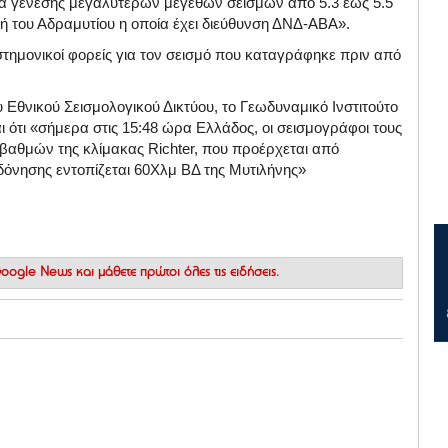
ητα γένεσης μεγαλύτερων μεγεθών σεισμών από 5.3 έως 5.5
μή του Αδραμυτίου η οποία έχει διεύθυνση ΔΝΔ-ΑΒΑ».
τημονικοί φορείς για τον σεισμό που καταγράφηκε πριν από
θνικού Σεισμολογικού Δικτύου, το Γεωδυναμικό Ινστιτούτο
ότι «σήμερα στις 15:48 ώρα Ελλάδος, οι σεισμογράφοι τους
 βαθμών της κλίμακας Richter, που προέρχεται από
δόνησης εντοπίζεται 60Χλμ ΒΔ της Μυτιλήνης»
 Google News
και μάθετε πρώτοι όλες τις ειδήσεις.