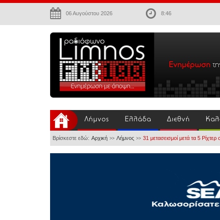
06 Αυγούστου 2026
8:46
Λήμνος
Ελλάδα
Διεθνή
Καλ
Βρίσκεστε εδώ:
Αρχική
Λήμνος
31 μετασεισμοί μετά τα 5 Ρίχτερ 
>>
>>