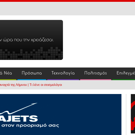
ά Νέα
Πρόσωπα
Τεχνολογία
Πολιτισμός
Επιλεγμ
ανοιχτά της Λήμνου | Τι λένε οι σεισμολόγοι