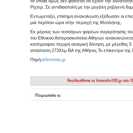
τα οποία όμως δεν φαίνεται να έχουν την δυνατότ
Ρίχτερ. Σε αντιδιαστολή με την μεγάλη ρηξιγενή δο
Εντωμεταξύ, επίσημη ανακοίνωση εξέδωσαν οι επισ
μια περίπου ώρα στην περιοχή της Μυτιλήνης.
Εκ μέρους των τεσσάρων φορέων συγκρότησης του Ε
του Εθνικού Αστεροσκοπείου Αθηνών ανακοινώνεται 
κατέγραψαν Ισχυρή σεισμική δόνηση, με μέγεθος 5
απόσταση 273Χλμ ΒΑ της Αθήνας.Το επίκεντρο της 
Πηγή:
iefimerida.gr
Ακολουθήστε το
limnosfm100.gr στο
Μοιραστείτε το