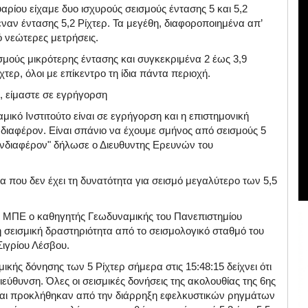
ρίου είχαμε δυο ισχυρούς σεισμούς έντασης 5 και 5,2
ναν έντασης 5,2 Ρίχτερ. Τα μεγέθη, διαφοροποιημένα απ’
ό νεώτερες μετρήσεις.
μούς μικρότερης έντασης και συγκεκριμένα 2 έως 3,9
χτερ, όλοι με επίκεντρο τη ίδια πάντα περιοχή.
, είμαστε σε εγρήγορση
αμικό Ινστιτούτο είναι σε εγρήγορση και η επιστημονική
διαφέρον. Είναι σπάνιο να έχουμε σμήνος από σεισμούς 5
 ενδιαφέρον" δήλωσε ο Διευθυντης Ερευνών του
 που δεν έχει τη δυνατότητα για σεισμό μεγαλύτερο των 5,5
 ΜΠΕ ο καθηγητής Γεωδυναμικής του Πανεπιστημίου
η σεισμική δραστηριότητα από το σεισμολογικό σταθμό του
ιγρίου Λέσβου.
ικής δόνησης των 5 Ρίχτερ σήμερα στις 15:48:15 δείχνει ότι
εύθυνση. Όλες οι σεισμικές δονήσεις της ακολουθίας της 6ης
εται προκλήθηκαν από την διάρρηξη εφελκυστικών ρηγμάτων