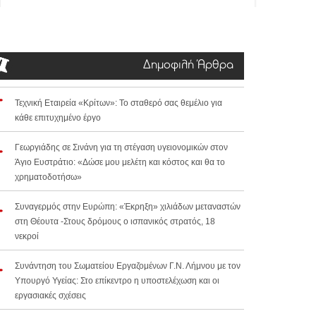
Δημοφιλή Άρθρα
Τεχνική Εταιρεία «Κρίτων»: Το σταθερό σας θεμέλιο για
κάθε επιτυχημένο έργο
Γεωργιάδης σε Σινάνη για τη στέγαση υγειονομικών στον
Άγιο Ευστράτιο: «Δώσε μου μελέτη και κόστος και θα το
χρηματοδοτήσω»
Συναγερμός στην Ευρώπη: «Έκρηξη» χιλιάδων μεταναστών
στη Θέουτα -Στους δρόμους ο ισπανικός στρατός, 18
νεκροί
Συνάντηση του Σωματείου Εργαζομένων Γ.Ν. Λήμνου με τον
Υπουργό Υγείας: Στο επίκεντρο η υποστελέχωση και οι
εργασιακές σχέσεις