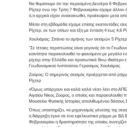
Να θυμίσουμε ότι την περασμένη Δευτέρα 6 Φεβρουα
Ρίχτερ ενώ την Τρίτη 7 Φεβρουαρίου είχαμε άλλον έ
ό,τι αρχικά είχαν ανακοινωθεί, προέκυψαν μετά απ
Μέσα στη εβδομάδα είχαμε επίσης εκατοντάδες σεισ
Ρίχτερ, εκ των οπίων και έξη με ένταση 4 έως 4,6 Ρί
Χουλιάρας: Σπάνιο το σμήνος των σεισμών 5 Ρίχτερ
"Σε τέτοιες περιπτώσεις είναι γεγονός ότι το Γεωδυν
κοινότητα παρακολουθεί το φαινόμενο με μεγάλο εν
ρίχτερ στην Ελλάδα και προσωπικά δίνω ιδιαίτερο
Γεωδυναμικού Ινστιτούτου Γερασιμος Χουλιάρας
Ζούρος: Ο σημερινός σεισμός προέρχεται από ρήγμα
Ρίχτερ
«Όμως υπάρχουν και καλά καλά νέα» λέει στο ΑΠΕ
Αιγαίου Νίκος Ζούρος, ο οποίος και παρακολουθεί τ
Μουσείου Φυσικής Ιστορίας απολιθωμένου δάσους Σ
Όπως υποστηρίζει, «ο μηχανισμός γένεσης της σεισμ
η διάρρηξη έγινε σε ένα εφελκυστικό ρήγμα με ΒΔ δι
Φεβρουαρίου η δραστηριότητα της οποίας συνεχίζ