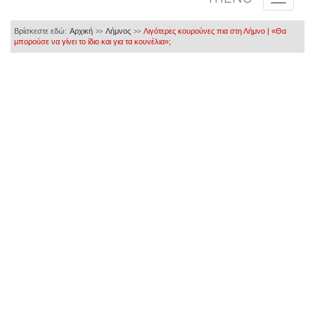
Βρίσκεστε εδώ:
Αρχική
Λήμνος
Λιγότερες κουρούνες πια στη Λήμνο | «Θα
>>
>>
μπορούσε να γίνει το ίδιο και για τα κουνέλια»;