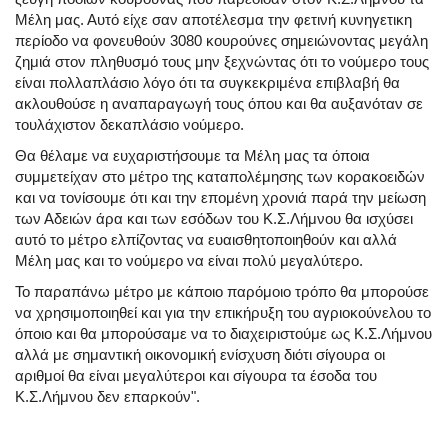
Μέλη μας. Αυτό είχε σαν αποτέλεσμα την φετινή κυνηγετικη
περίοδο να φονευθούν 3080 κουρούνες σημειώνοντας μεγάλη
ζημιά στον πληθυσμό τους μην ξεχνώντας ότι το νούμερο τους
είναι πολλαπλάσιο λόγο ότι τα συγκεκριμένα επιβλαβή θα
ακλουθούσε η αναπαραγωγή τους όπου και θα αυξανόταν σε
τουλάχιστον δεκαπλάσιο νούμερο.
Θα θέλαμε να ευχαριστήσουμε τα Μέλη μας τα όποια
συμμετείχαν στο μέτρο της καταπολέμησης των κορακοειδών
και να τονίσουμε ότι και την επομένη χρονιά παρά την μείωση
των Αδειών άρα και των εσόδων του Κ.Σ.Λήμνου θα ισχύσει
αυτό το μέτρο ελπίζοντας να ευαισθητοποιηθούν και αλλά
Μέλη μας και το νούμερο να είναι πολύ μεγαλύτερο.
Το παραπάνω μέτρο με κάποιο παρόμοιο τρόπο θα μπορούσε
να χρησιμοποιηθεί και για την επικήρυξη του αγριοκούνελου το
όποιο και θα μπορούσαμε να το διαχειριστούμε ως Κ.Σ.Λήμνου
αλλά με σημαντική οικονομική ενίσχυση διότι σίγουρα οι
αριθμοί θα είναι μεγαλύτεροι και σίγουρα τα έσοδα του
Κ.Σ.Λήμνου δεν επαρκούν".