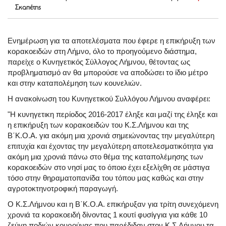
Σκαπέτης
Ενημέρωση για τα αποτελέσματα που έφερε η επικήρυξη των
κορακοειδών στη Λήμνο, όλο το προηγούμενο διάστημα,
παρείχε ο Κυνηγετικός Σύλλογος Λήμνου, θέτοντας ως
προβληματισμό αν θα μπορούσε να αποδώσει το ίδιο μέτρο
και στην καταπολέμηση των κουνελιών.
Η ανακοίνωση του Κυνηγετικού Συλλόγου Λήμνου αναφέρει:
"Η κυνηγετικη περίοδος 2016-2017 έληξε και μαζί της έληξε και
η επικήρυξη των κορακοειδών του Κ.Σ.Λήμνου και της
Β΄Κ.Ο.Α. για ακόμη μια χρονιά σημειώνοντας την μεγαλύτερη
επιτυχία και έχοντας την μεγαλύτερη αποτελεσματικότητα για
ακόμη μια χρονιά πάνω στο θέμα της καταπολέμησης των
κορακοειδών στο νησί μας το όποιο έχει εξελίχθη σε μάστιγα
τόσο στην θηραματοπανίδα του τόπου μας καθώς και στην
αγροτοκτηνοτροφική παραγωγή.
Ο Κ.Σ.Λήμνου και η Β΄Κ.Ο.Α. επικήρυξαν για τρίτη συνεχόμενη
χρονιά τα κορακοειδή δίνοντας 1 κουτί φυσίγγια για κάθε 10
ζεύγη ποδιών κουρούνας που παρέδιδαν στον Κ.Σ.Λήμνου τα