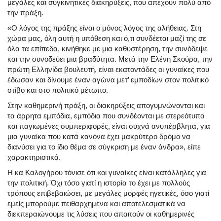
μεγάλες και συγκινητικές διακηρύξεις, που απέχουν πολύ από
την πράξη.
«Ο λόγος της πράξης είναι ο μόνος λόγος της αλήθειας. Στη
χώρα μας, όλη αυτή η υπόθεση και ό,τι συνδέεται μαζί της σε
όλα τα επίπεδα, κινήθηκε με μια καθυστέρηση, την συνόδεψε
και την συνοδεύει μια βραδύτητα. Μετά την Ελένη Σκούρα, την
πρώτη Ελληνίδα βουλευτή, είναι εκατοντάδες οι γυναίκες που
έδωσαν και δίνουμε έναν αγώνα μετ’ εμποδίων στον πολιτικό
στίβο και στο πολιτικό μέτωπο.
Στην καθημερινή πράξη, οι διακηρύξεις απογυμνώνονται και
τα άρρητα εμπόδια, εμπόδια που συνδέονται με στερεότυπα
και παγιωμένες συμπεριφορές, είναι συχνά ανυπέρβλητα, για
μια γυναίκα που κατά κανόνα έχει μακρύτερο δρόμο να
διανύσει για το ίδιο θέμα σε σύγκριση με έναν άνδρα», είπε
χαρακτηριστικά.
Η κα Καλογήρου τόνισε ότι «οι γυναίκες είναι κατάλληλες για
την πολιτική. Όχι τόσο γιατί η ιστορία το έχει με πολλούς
τρόπους επιβεβαιώσει, με μεγάλες μορφές ηγετικές, όσο γιατί
εμείς μπορούμε πειθαρχημένα και αποτελεσματικά να
διεκπεραιώνουμε τις λύσεις που απαιτούν οι καθημερινές