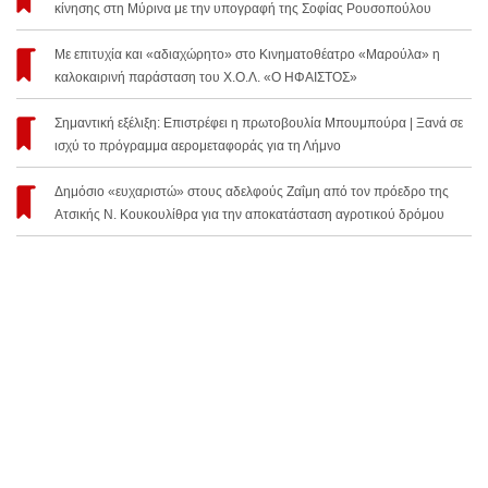
κίνησης στη Μύρινα με την υπογραφή της Σοφίας Ρουσοπούλου
Με επιτυχία και «αδιαχώρητο» στο Κινηματοθέατρο «Μαρούλα» η
καλοκαιρινή παράσταση του Χ.Ο.Λ. «Ο ΗΦΑΙΣΤΟΣ»
Σημαντική εξέλιξη: Επιστρέφει η πρωτοβουλία Μπουμπούρα | Ξανά σε
ισχύ το πρόγραμμα αερομεταφοράς για τη Λήμνο
Δημόσιο «ευχαριστώ» στους αδελφούς Ζαΐμη από τον πρόεδρο της
Ατσικής Ν. Κουκουλίθρα για την αποκατάσταση αγροτικού δρόμου