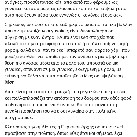
ανάγκες, προσθέτοντας κάτι από αυτό που φέρουμε ως
γυναίκες και αφαιρώντας εξουσιαστικότητα και επιβολή από
αυτό που έχουν μέσα τους εγγενώς οι κανόνες εξουσίας».
Σημείωσε, ωστόσο, ότι στο καθημερινό μέτωπο, το περιβάλλον
που αντιμετωπίζουν οι γυναίκες είναι δυσκολότερο σε
σύγκριση με έναν άντρα. «Αυτό είναι ένα στοιχείο που
πλανάται στην ατμόσφαιρα, που ποτέ ή σπάνια παίρνει ρητή
μορφή, αλλά είναι πάντα εκεί, υπαρκτό σαν αόρατο χέρι, που
μοιάζει να θέλει να τοποθετήσει τον άνδρα σε μια υψηλότερη
θέση ή ο άνδρας μέσα από το ρόλο του, μπροστά σε μια
γυναίκα, απέναντι σε μια γυναίκα, εκλεγμένη με ρόλο, με
ευθύνη, να θέλει να αυτοτοποθετηθεί ο ίδιος σε υψηλότερη
θέση.
Αυτό είναι μια κατάσταση συχνή που μεγαλώνει τα εμπόδια
και πολλαπλασιάζει την απόσταση του δρόμου που κάθε φορά
αισθάνομαι ότι πρέπει να διανύσω. Και αυτό συνιστά τη
μεγάλη πρόκληση του να είσαι γυναίκα στην πολιτική»,
υπογράμμισε.
Κλείνοντας την ομιλία της η Περιφερειάρχης σημείωσε: «Η
πρόσβαση στην πολιτική, όπως χθες έτσι και σήμερα, έχει