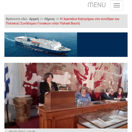
MENU
Βρίσκεστε εδώ:
Αρχική
Λήμνος
Η Χριστιάνα Καλογήρου στο συνέδριο του
>>
>>
Πολιτικού Συνδέσμου Γυναικών στην Παλαιά Βουλή