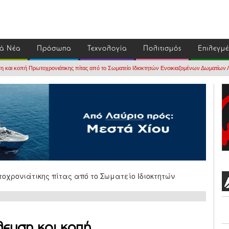
ά Νέα
Πρόσωπα
Τεχνολογία
Πολιτισμός
Επιλεγμ
 και κοπή Πρωτοχρονιάτικης πίτας από το Σωματείο Ιδιοκτητών Ενοικιαζομένων Δωματίων
λευση και κοπή