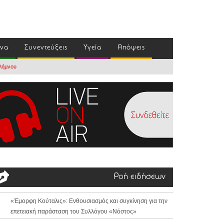
ένα
Συνεντεύξεις
Υγεία
Απόψεις
 Λήμνου
Ροή ειδήσεων
«Έμορφη Κούταλις»: Ενθουσιασμός και συγκίνηση για την
επετειακή παράσταση του Συλλόγου «Νόστος»