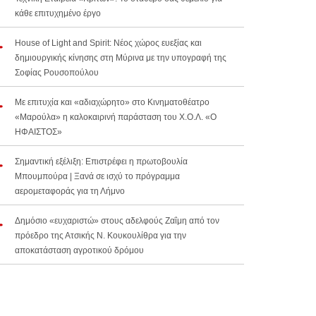
κάθε επιτυχημένο έργο
House of Light and Spirit: Νέος χώρος ευεξίας και
δημιουργικής κίνησης στη Μύρινα με την υπογραφή της
Σοφίας Ρουσοπούλου
Με επιτυχία και «αδιαχώρητο» στο Κινηματοθέατρο
«Μαρούλα» η καλοκαιρινή παράσταση του Χ.Ο.Λ. «Ο
ΗΦΑΙΣΤΟΣ»
Σημαντική εξέλιξη: Επιστρέφει η πρωτοβουλία
Μπουμπούρα | Ξανά σε ισχύ το πρόγραμμα
αερομεταφοράς για τη Λήμνο
Δημόσιο «ευχαριστώ» στους αδελφούς Ζαΐμη από τον
πρόεδρο της Ατσικής Ν. Κουκουλίθρα για την
αποκατάσταση αγροτικού δρόμου