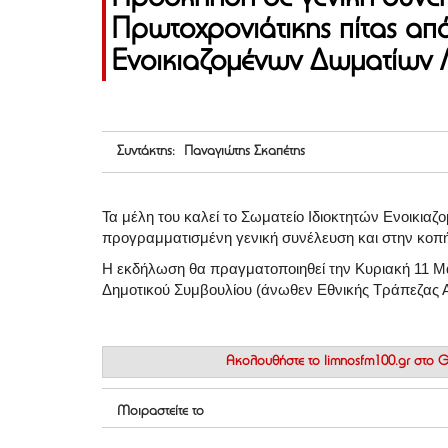
Πρωτοχρονιάτικης πίτας από
Ενοικιαζομένων Δωματίων 
Συντάκτης: Παναγιώτης Σκαπέτης
Τα μέλη του καλεί το Σωματείο Ιδιοκτητών Ενοικια
προγραμματισμένη γενική συνέλευση και στην κοπή
Η εκδήλωση θα πραγματοποιηθεί την Κυριακή 11 Μ
Δημοτικού Συμβουλίου (άνωθεν Εθνικής Τράπεζας Α
Ακολουθήστε το
limnosfm100.gr στο
Μοιραστείτε το