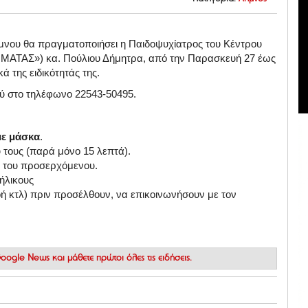
μνου θα πραγματοποιήσει η Παιδοψυχίατρος του Κέντρου
ΗΜΑΤΑΣ») κα. Πούλιου Δήμητρα, από την Παρασκευή 27 έως
ά της ειδικότητάς της.
ύ στο τηλέφωνο 22543-50495.
με μάσκα
.
 τους (παρά μόνο 15 λεπτά).
ων του προσερχόμενου.
ήλικους
ή κτλ) πριν προσέλθουν, να επικοινωνήσουν με τον
 Google News
και μάθετε πρώτοι όλες τις ειδήσεις.