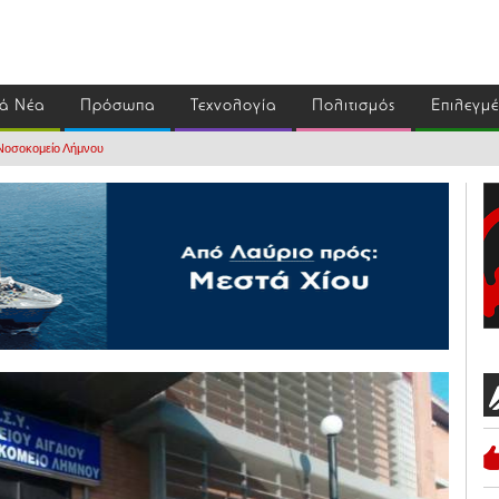
ά Νέα
Πρόσωπα
Τεχνολογία
Πολιτισμός
Επιλεγμ
Νοσοκομείο Λήμνου