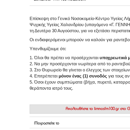
Επίσκεψη στο Γενικό Νοσοκομείο-Κέντρο Υγείας Λή
Ψυχικής Υγείας Χαλανδρίου (υπαγόμενο «Γ. ΓΕΝΝ
τη Δευτέρα 30 Αυγούστου, για να εξετάσει περιστατικ
Οι ενδιαφερόμενοι μπορούν να καλούν για ραντεβο
Υπενθυμίζουμε ότι:
1. Όλοι θα πρέπει να προσέρχονται
υποχρεωτικά 
2. Να μην προσέρχονται νωρίτερα από το ραντεβού
3. Στο Θυρωρείο θα γίνεται ο έλεγχος των στοιχεί
4. Επιτρέπεται
μόνον ένας (1) συνοδός
για τους αν
5. Όσοι έχουν συμπτώματα (βήχα, πυρετό, καταρρο
θεράποντα ιατρό τους.
Ακολουθήστε το
limnosfm100.gr στο
Μοιραστείτε το