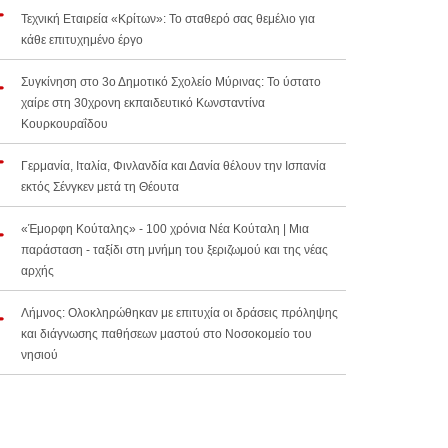
Τεχνική Εταιρεία «Κρίτων»: Το σταθερό σας θεμέλιο για
κάθε επιτυχημένο έργο
Συγκίνηση στο 3ο Δημοτικό Σχολείο Μύρινας: Το ύστατο
χαίρε στη 30χρονη εκπαιδευτικό Κωνσταντίνα
Κουρκουραΐδου
Γερμανία, Ιταλία, Φινλανδία και Δανία θέλουν την Ισπανία
εκτός Σένγκεν μετά τη Θέουτα
«Έμορφη Κούταλης» - 100 χρόνια Νέα Κούταλη | Μια
παράσταση - ταξίδι στη μνήμη του ξεριζωμού και της νέας
αρχής
Λήμνος: Ολοκληρώθηκαν με επιτυχία οι δράσεις πρόληψης
και διάγνωσης παθήσεων μαστού στο Νοσοκομείο του
νησιού