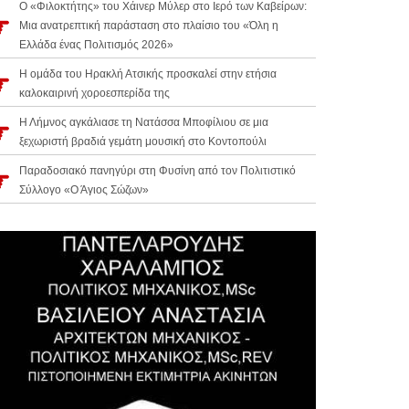
Ο «Φιλοκτήτης» του Χάινερ Μύλερ στο Ιερό των Καβείρων:
Μια ανατρεπτική παράσταση στο πλαίσιο του «Όλη η
Ελλάδα ένας Πολιτισμός 2026»
Η ομάδα του Ηρακλή Ατσικής προσκαλεί στην ετήσια
καλοκαιρινή χοροεσπερίδα της
Η Λήμνος αγκάλιασε τη Νατάσσα Μποφίλιου σε μια
ξεχωριστή βραδιά γεμάτη μουσική στο Κοντοπούλι
Παραδοσιακό πανηγύρι στη Φυσίνη από τον Πολιτιστικό
Σύλλογο «Ο Άγιος Σώζων»