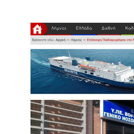
Λήμνος
Ελλάδα
Διεθνή
Καλ
Βρίσκεστε εδώ:
Αρχική
Λήμνος
Επίσκεψη Παιδοψυχιάτρου στο 
>>
>>