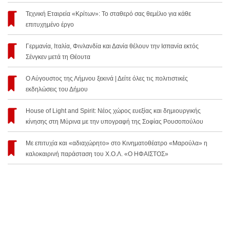
Τεχνική Εταιρεία «Κρίτων»: Το σταθερό σας θεμέλιο για κάθε
επιτυχημένο έργο
Γερμανία, Ιταλία, Φινλανδία και Δανία θέλουν την Ισπανία εκτός
Σένγκεν μετά τη Θέουτα
Ο Αύγουστος της Λήμνου ξεκινά | Δείτε όλες τις πολιτιστικές
εκδηλώσεις του Δήμου
House of Light and Spirit: Νέος χώρος ευεξίας και δημιουργικής
κίνησης στη Μύρινα με την υπογραφή της Σοφίας Ρουσοπούλου
Με επιτυχία και «αδιαχώρητο» στο Κινηματοθέατρο «Μαρούλα» η
καλοκαιρινή παράσταση του Χ.Ο.Λ. «Ο ΗΦΑΙΣΤΟΣ»