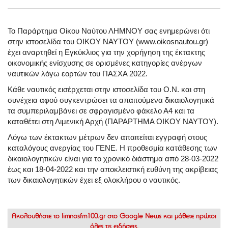
Το Παράρτημα Οίκου Ναύτου ΛΗΜΝΟΥ σας ενημερώνει ότι
στην ιστοσελίδα του ΟΙΚΟΥ ΝΑΥΤΟΥ (www.oikosnautou.gr)
έχει αναρτηθεί η Εγκύκλιος για την χορήγηση της έκτακτης
οικονομικής ενίσχυσης σε ορισμένες κατηγορίες ανέργων
ναυτικών λόγω εορτών του ΠΑΣΧΑ 2022.
Κάθε ναυτικός εισέρχεται στην ιστοσελίδα του Ο.Ν. και στη
συνέχεια αφού συγκεντρώσει τα απαιτούμενα δικαιολογητικά
τα συμπεριλαμβάνει σε σφραγισμένο φάκελο Α4 και τα
καταθέτει στη Λιμενική Αρχή (ΠΑΡΑΡΤΗΜΑ ΟΙΚΟΥ ΝΑΥΤΟΥ).
Λόγω των έκτακτων μέτρων δεν απαιτείται εγγραφή στους
καταλόγους ανεργίας του ΓΕΝΕ. Η προθεσμία κατάθεσης των
δικαιολογητικών είναι για το χρονικό διάστημα από 28-03-2022
έως και 18-04-2022 και την αποκλειστική ευθύνη της ακρίβειας
των δικαιολογητικών έχει εξ ολοκλήρου ο ναυτικός.
Ακολουθήστε το
limnosfm100.gr στο Google News
και μάθετε πρώτοι
όλες τις ειδήσεις.