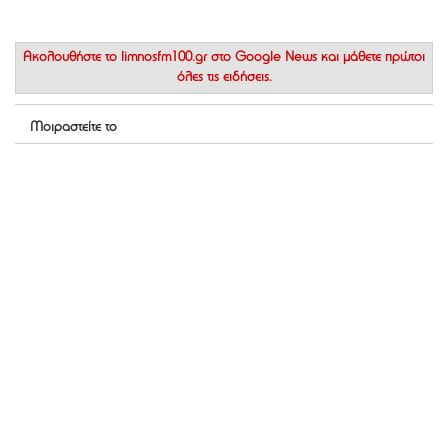
Ακολουθήστε το
limnosfm100.gr στο Google News
και μάθετε πρώτοι
όλες τις ειδήσεις.
Μοιραστείτε το