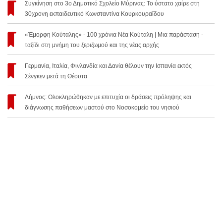
Συγκίνηση στο 3ο Δημοτικό Σχολείο Μύρινας: Το ύστατο χαίρε στη
30χρονη εκπαιδευτικό Κωνσταντίνα Κουρκουραΐδου
«Έμορφη Κούταλης» - 100 χρόνια Νέα Κούταλη | Μια παράσταση -
ταξίδι στη μνήμη του ξεριζωμού και της νέας αρχής
Γερμανία, Ιταλία, Φινλανδία και Δανία θέλουν την Ισπανία εκτός
Σένγκεν μετά τη Θέουτα
Λήμνος: Ολοκληρώθηκαν με επιτυχία οι δράσεις πρόληψης και
διάγνωσης παθήσεων μαστού στο Νοσοκομείο του νησιού