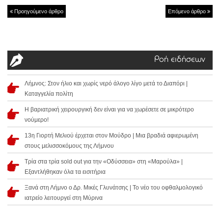
Προηγούμενο άρθρο
Επόμενο άρθρο
Ροή ειδήσεων
Λήμνος: Στον ήλιο και χωρίς νερό άλογο λίγο μετά το Διαπόρι |
Καταγγελία πολίτη
Η βαριατρική χειρουργική δεν είναι για να χωρέσετε σε μικρότερο
νούμερο!
13η Γιορτή Μελιού έρχεται στον Μούδρο | Μια βραδιά αφιερωμένη
στους μελισσοκόμους της Λήμνου
Τρία στα τρία sold out για την «Οδύσσεια» στη «Μαρούλα» |
Εξαντλήθηκαν όλα τα εισιτήρια
Ξανά στη Λήμνο ο Δρ. Μικές Γλυνάτσης | Το νέο του οφθαλμολογικό
ιατρείο λειτουργεί στη Μύρινα