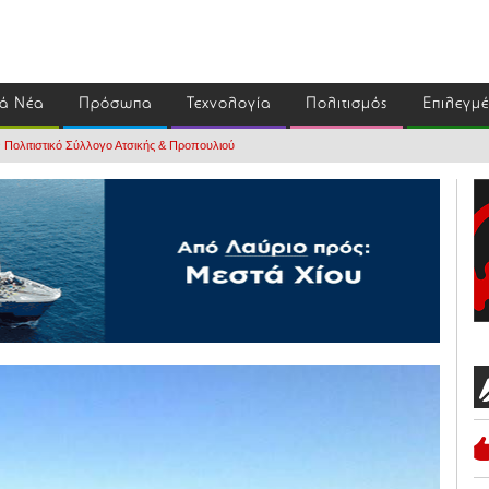
ά Νέα
Πρόσωπα
Τεχνολογία
Πολιτισμός
Επιλεγμ
ον Πολιτιστικό Σύλλογο Ατσικής & Προπουλιού