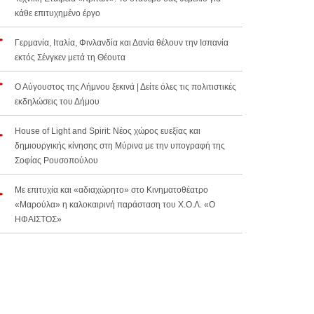
κάθε επιτυχημένο έργο
Γερμανία, Ιταλία, Φινλανδία και Δανία θέλουν την Ισπανία
εκτός Σένγκεν μετά τη Θέουτα
Ο Αύγουστος της Λήμνου ξεκινά | Δείτε όλες τις πολιτιστικές
εκδηλώσεις του Δήμου
House of Light and Spirit: Νέος χώρος ευεξίας και
δημιουργικής κίνησης στη Μύρινα με την υπογραφή της
Σοφίας Ρουσοπούλου
Με επιτυχία και «αδιαχώρητο» στο Κινηματοθέατρο
«Μαρούλα» η καλοκαιρινή παράσταση του Χ.Ο.Λ. «Ο
ΗΦΑΙΣΤΟΣ»