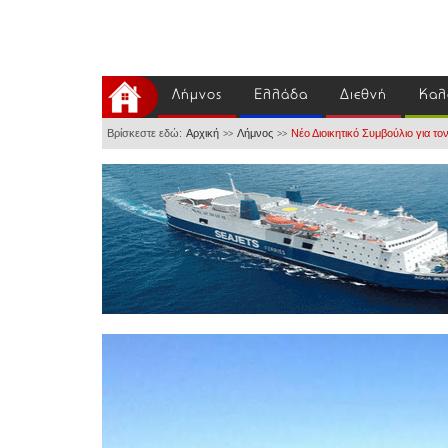
Λήμνος
Ελλάδα
Διεθνή
Καλ
Βρίσκεστε εδώ:
Αρχική
Λήμνος
Νέο Διοικητικό Συμβούλιο για τ
>>
>>