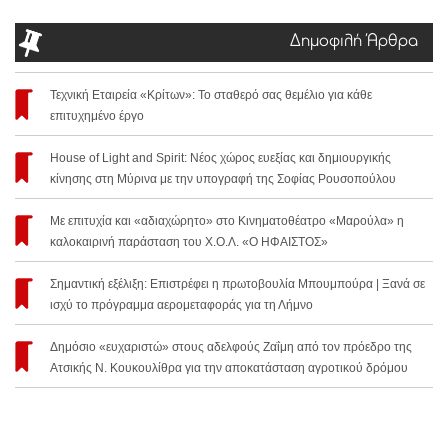
Δημοφιλή Άρθρα
Τεχνική Εταιρεία «Κρίτων»: Το σταθερό σας θεμέλιο για κάθε
επιτυχημένο έργο
House of Light and Spirit: Νέος χώρος ευεξίας και δημιουργικής
κίνησης στη Μύρινα με την υπογραφή της Σοφίας Ρουσοπούλου
Με επιτυχία και «αδιαχώρητο» στο Κινηματοθέατρο «Μαρούλα» η
καλοκαιρινή παράσταση του Χ.Ο.Λ. «Ο ΗΦΑΙΣΤΟΣ»
Σημαντική εξέλιξη: Επιστρέφει η πρωτοβουλία Μπουμπούρα | Ξανά σε
ισχύ το πρόγραμμα αερομεταφοράς για τη Λήμνο
Δημόσιο «ευχαριστώ» στους αδελφούς Ζαΐμη από τον πρόεδρο της
Ατσικής Ν. Κουκουλίθρα για την αποκατάσταση αγροτικού δρόμου