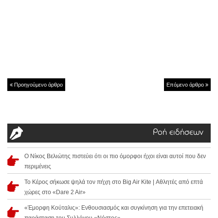
Προηγούμενο άρθρο
Επόμενο άρθρο
Ροή ειδήσεων
Ο Νίκος Βελιώτης πιστεύει ότι οι πιο όμορφοι ήχοι είναι αυτοί που δεν
περιμένεις
Το Κέρος σήκωσε ψηλά τον πήχη στο Big Air Kite | Αθλητές από επτά
χώρες στο «Dare 2 Air»
«Έμορφη Κούταλις»: Ενθουσιασμός και συγκίνηση για την επετειακή