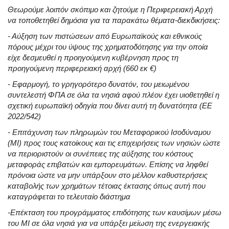
Θεωρούμε λοιπόν σκόπιμο και ζητούμε η Περιφερειακή Αρχή
να τοποθετηθεί δημόσια για τα παρακάτω θέματα-διεκδικήσεις:
- Αύξηση των πιστώσεων από Ευρωπαϊκούς και εθνικούς
πόρους μέχρι του ύψους της χρηματοδότησης για την οποία
είχε δεσμευθεί η προηγούμενη κυβέρνηση προς τη
προηγούμενη περιφερειακή αρχή (660 εκ €)
- Εφαρμογή, το γρηγορότερο δυνατόν, του μειωμένου
συντελεστή ΦΠΑ σε όλα τα νησιά αφού πλέον έχει υιοθετηθεί η
σχετική ευρωπαϊκή οδηγία που δίνει αυτή τη δυνατότητα (ΕΕ
2022/542)
- Επιτάχυνση των πληρωμών του Μεταφορικού Ισοδύναμου
(ΜΙ) προς τους κατοίκους και τις επιχειρήσεις των νησιών ώστε
να περιοριστούν οι συνέπειες της αύξησης του κόστους
μεταφοράς επιβατών και εμπορευμάτων. Επίσης να ληφθεί
πρόνοια ώστε να μην υπάρξουν στο μέλλον καθυστερήσεις
καταβολής των χρημάτων τέτοιας έκτασης όπως αυτή που
καταγράφεται το τελευταίο διάστημα
-Επέκταση του προγράμματος επιδότησης των καυσίμων μέσω
του ΜΙ σε όλα νησιά για να υπάρξει μείωση της ενεργειακής