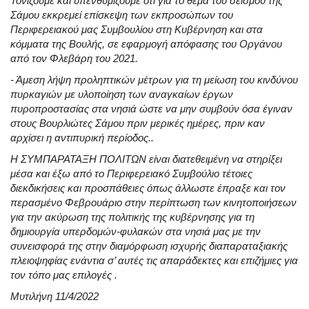
Τονίζουμε και υπενθυμίζουμε ότι για το θέμα του σεισμού της
Σάμου εκκρεμεί επίσκεψη των εκπροσώπων του
Περιφερειακού μας Συμβουλίου στη Κυβέρνηση και στα
κόμματα της Βουλής, σε εφαρμογή απόφασης του Οργάνου
από τον Φλεβάρη του 2021.
- Άμεση λήψη προληπτικών μέτρων για τη μείωση του κινδύνου
πυρκαγιών με υλοποίηση των αναγκαίων έργων
πυροπροστασίας στα νησιά ώστε να μην συμβούν όσα έγιναν
στους Βουρλιώτες Σάμου πριν μερικές ημέρες, πριν καν
αρχίσει η αντιπυρική περίοδος..
Η ΣΥΜΠΑΡΑΤΑΞΗ ΠΟΛΙΤΩΝ είναι διατεθειμένη να στηρίξει
μέσα και έξω από το Περιφερειακό Συμβούλιο τέτοιες
διεκδικήσεις και προσπάθειες όπως άλλωστε έπραξε και τον
περασμένο Φεβρουάριο στην περίπτωση των κινητοποιήσεων
για την ακύρωση της πολιτικής της κυβέρνησης για τη
δημιουργία υπερδομών-φυλακών στα νησιά μας με την
συνεισφορά της στην διαμόρφωση ισχυρής διαπαραταξιακής
πλειοψηφίας ενάντια σ’ αυτές τις απαράδεκτες και επιζήμιες για
τον τόπο μας επιλογές .
Μυτιλήνη 11/4/2022