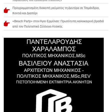
παράσταση του Συλλόγου «Νόστος»
Προγραμματισμένη διακοπή ρεύματος τη Δευτέρα σε Τσιμάνδρια,
Κοντιά και Διαπόρι
«Beach Party» στον Άγιο Ερμόλαο: Πρωτότυπη καλοκαιρινή βραδιά
από τον Πολιτιστικό Σύλλογο Ατσικής