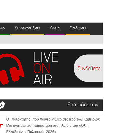
ένα
Συνεντεύξεις
Υγεία
Απόψεις
Ροή ειδήσεων
Ο «Φιλοκτήτης» του Χάινερ Μύλερ στο Ιερό των Καβείρων:
Μια ανατρεπτική παράσταση στο πλαίσιο του «Όλη η
Ελλάδα ένας Πολιτισμός 2026»