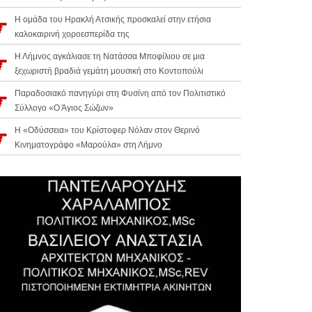
Η ομάδα του Ηρακλή Ατσικής προσκαλεί στην ετήσια
καλοκαιρινή χοροεσπερίδα της
Η Λήμνος αγκάλιασε τη Νατάσσα Μποφίλιου σε μια
ξεχωριστή βραδιά γεμάτη μουσική στο Κοντοπούλι
Παραδοσιακό πανηγύρι στη Φυσίνη από τον Πολιτιστικό
Σύλλογο «Ο Άγιος Σώζων»
Η «Οδύσσεια» του Κρίστοφερ Νόλαν στον Θερινό
Κινηματογράφο «Μαρούλα» στη Λήμνο