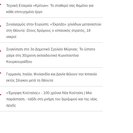
Τεχνική Εταιρεία «Κρίτων»: Το σταθερό σας θεμέλιο για
κάθε επιτυχημένο έργο
Συναγερμός στην Ευρώπη: «Έκρηξη» χιλιάδων μεταναστών
στη Θέουτα -Στους δρόμους ο ισπανικός στρατός, 18
νεκροί
Συγκίνηση στο 3ο Δημοτικό Σχολείο Μύρινας: Το ύστατο
χαίρε στη 30χρονη εκπαιδευτικό Κωνσταντίνα
Κουρκουραΐδου
Γερμανία, Ιταλία, Φινλανδία και Δανία θέλουν την Ισπανία
εκτός Σένγκεν μετά τη Θέουτα
«Έμορφη Κούταλης» - 100 χρόνια Νέα Κούταλη | Μια
παράσταση - ταξίδι στη μνήμη του ξεριζωμού και της νέας
αρχής