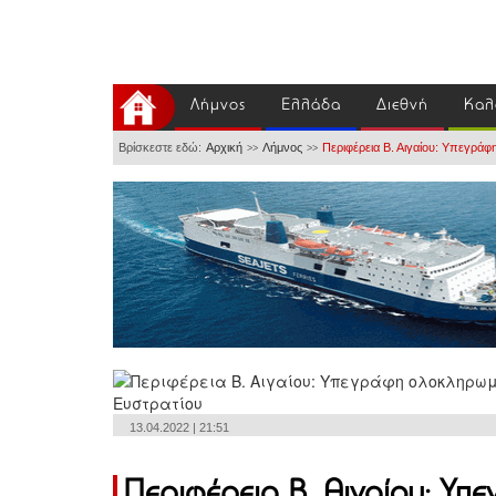
Λήμνος
Ελλάδα
Διεθνή
Καλ
Βρίσκεστε εδώ:
Αρχική
Λήμνος
Περιφέρεια Β. Αιγαίου: Υπεγρά
>>
>>
13.04.2022 | 21:51
Περιφέρεια Β. Αιγαίου: Υπ