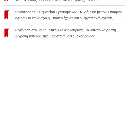
Συνάντηση του Σωματείου Εργαζομένων Γ.Ν. Λήμνου με τον Υπουργό
Υγείας: Στο επίκεντρο η υποστελέχωση και οι εργασιακές σχέσεις
Συγκίνηση στο 3ο Δημοτικό Σχολείο Μύρινας: Το ύστατο χαίρε στη
30χρονη εκπαιδευτικό Κωνσταντίνα Κουρκουραΐδου