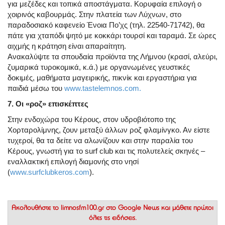
για μεζέδες και τοπικά αποστάγματα. Κορυφαία επιλογή ο
χοιρινός καβουρμάς. Στην πλατεία των Λύχνων, στο
παραδοσιακό καφενείο Ένοια Πο’χς (τηλ. 22540-71742), θα
πάτε για χταπόδι ψητό με κοκκάρι τουρσί και ταραμά. Σε ώρες
αιχμής η κράτηση είναι απαραίτητη.
Ανακαλύψτε τα σπουδαία προϊόντα της Λήμνου (κρασί, αλεύρι,
ζυμαρικά τυροκομικά, κ.ά.) με οργανωμένες γευστικές
δοκιμές, μαθήματα μαγειρικής, πικνίκ και εργαστήρια για
παιδιά μέσω του
www.tastelemnos.com.
7. Οι «ροζ» επισκέπτες
Στην ενδοχώρα του Κέρους, στον υδροβιότοπο της
Χορταρολίμνης, ζουν μεταξύ άλλων ροζ φλαμίνγκο. Αν είστε
τυχεροί, θα τα δείτε να αλωνίζουν και στην παραλία του
Κέρους, γνωστή για το surf club και τις πολυτελείς σκηνές –
εναλλακτική επιλογή διαμονής στο νησί
(
www.surfclubkeros.com
).
Ακολουθήστε το
limnosfm100.gr στο Google News
και μάθετε πρώτοι
όλες τις ειδήσεις.