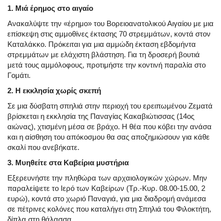
1. Μιά έρημος στο αιγαίο
Ανακαλύψτε την «έρημο» του Βορειοανατολικού Αιγαίου με μια
επίσκεψη στις αμμοθίνες έκτασης 70 στρεμμάτων, κοντά στον
Καταλάκκο. Πρόκειται για μια αμμώδη έκταση εβδομήντα
στρεμμάτων με ελάχιστη βλάστηση. Για τη δροσερή βουτιά
μετά τους αμμόλοφους, προτιμήστε την κοντινή παραλία στο
Γομάτι.
2. Η εκκλησία χωρίς σκεπή
Σε μια δύσβατη σπηλιά στην περιοχή του ερειπωμένου Ζεματά
βρίσκεται η εκκλησία της Παναγίας Κακαβιώτισσας (14ος
αιώνας), χτισμένη μέσα σε βράχο. Η θέα που κόβει την ανάσα
και η αίσθηση του απόκοσμου θα σας αποζημιώσουν για κάθε
σκαλί που ανεβήκατε.
3. Μυηθείτε στα Καβείρια μυστήρια
Εξερευνήστε την πληθώρα των αρχαιολογικών χώρων. Μην
παραλείψετε το Ιερό των Καβείρων (Τρ.-Κυρ. 08.00-15.00, 2
ευρώ), κοντά στο χωριό Παναγιά, για μια διαδρομή ανάμεσα
σε πέτρινες κολόνες που καταλήγει στη Σπηλιά του Φιλοκτήτη,
δίπλα στη θάλασσα.