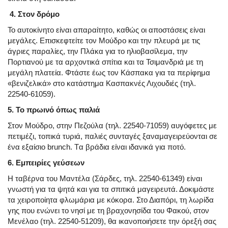
4. Στον δρόμο
Το αυτοκίνητο είναι απαραίτητο, καθώς οι αποστάσεις είναι
μεγάλες. Επισκεφτείτε τον Μούδρο και την πλευρά με τις
άγριες παραλίες, την Πλάκα για το ηλιοβασίλεμα, την
Πορτιανού με τα αρχοντικά σπίτια και τα Τσιμανδριά με τη
μεγάλη πλατεία. Φτάστε έως τον Κάσπακα για τα περίφημα
«βενιζελικά» στο κατάστημα Κασπακνές Λιχουδιές (τηλ.
22540-61059).
5. Το πρωινό όπως παλιά
Στον Μούδρο, στην Πεζούλα (τηλ. 22540-71059) αυγόφετες με
πετιμέζι, τοπικά τυριά, παλιές συνταγές ξαναμαγειρεύονται σε
ένα εξαίσιο brunch. Tα βράδια είναι ιδανικά για ποτό.
6. Εμπειρίες γεύσεων
Η ταβέρνα του Μαντέλα (Σάρδες, τηλ. 22540-61349) είναι
γνωστή για τα ψητά και για τα σπιτικά μαγειρευτά. Δοκιμάστε
τα χειροποίητα φλωμάρια με κόκορα. Στο Διαπόρι, τη λωρίδα
γης που ενώνει το νησί με τη βραχονησίδα του Φακού, στον
Μενέλαο (τηλ. 22540-51209), θα ικανοποιήσετε την όρεξή σας