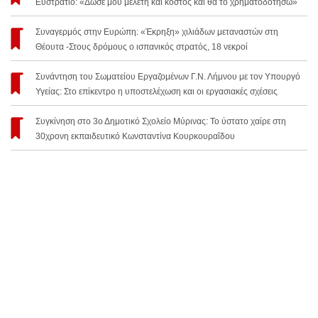
Ευστράτιο: «Δώσε μου μελέτη και κόστος και θα το χρηματοδοτήσω»
Συναγερμός στην Ευρώπη: «Έκρηξη» χιλιάδων μεταναστών στη
Θέουτα -Στους δρόμους ο ισπανικός στρατός, 18 νεκροί
Συνάντηση του Σωματείου Εργαζομένων Γ.Ν. Λήμνου με τον Υπουργό
Υγείας: Στο επίκεντρο η υποστελέχωση και οι εργασιακές σχέσεις
Συγκίνηση στο 3ο Δημοτικό Σχολείο Μύρινας: Το ύστατο χαίρε στη
30χρονη εκπαιδευτικό Κωνσταντίνα Κουρκουραΐδου