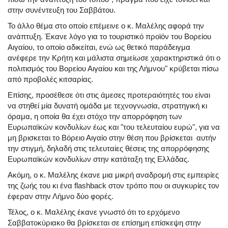
στην συνέντευξη του Σαββάτου.
Το άλλο θέμα στο οποίο επέμεινε ο κ. Μαλέλης αφορά την
ανάπτυξη. Έκανε λόγο για το τουριστικό προϊόν του Βορείου
Αιγαίου, το οποίο αδικείται, ενώ ως θετικό παράδειγμα
ανέφερε την Κρήτη και μάλιστα σημείωσε χαρακτηριστικά ότι ο
πολιτισμός του Βορείου Αιγαίου και της Λήμνου" κρύβεται πίσω
από προβολές κιτσαρίας.
Επίσης, προσέθεσε ότι στις άμεσες προτεραιότητές του είναι
να στηθεί μία δυνατή ομάδα με τεχνογνωσία, στρατηγική κι
όραμα, η οποία θα έχει στόχο την απορρόφηση των
Ευρωπαϊκών κονδυλίων έως και "του τελευταίου ευρώ", για να
μη βρισκεται το Βόρειο Αιγαίο στην θέση που βρίσκεται αυτήν
την στιγμή, δηλαδή στις τελευταίες θέσεις της απορρόφησης
Ευρωπαϊκών κονδυλίων στην κατάταξη της Ελλάδας.
Ακόμη, ο κ. Μαλέλης έκανε μια μικρή αναδρομή στις εμπειρίες
της ζωής του κι ένα flashback στον τρόπο που οι συγκυρίες τον
έφεραν στην Λήμνο δύο φορές.
Τέλος, ο κ. Μαλέλης έκανε γνωστό ότι το ερχόμενο
Σαββατοκύριακο θα βρίσκεται σε επίσημη επίσκεψη στην