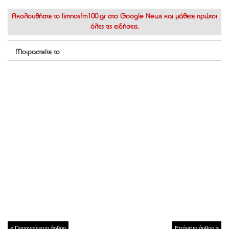
Ακολουθήστε το
limnosfm100.gr στο Google News
και μάθετε πρώτοι
όλες τις ειδήσεις.
Μοιραστείτε το
Προηγούμενο άρθρο
Επόμενο άρθρο