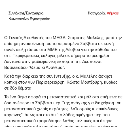
Συντάκτης/Συντάκτρια:
Κατηγορία:
Λήμνος
Κωνσταντίνα Αγιοστρατίτη
Ο Γενικός Διευθυντής του MEGA, Σταμάτης Μαλέλης, μετά την
επίσημη ανακοίνωσή του το περασμένο Σάββατο σε κοινή
συνέντευξη τύπου στα ΜΜΕ της Λέσβου για την κάθοδό του
στις Περιφερειακές εκλογές μίλησε σήμερα το μεσημέρι
ζωντανά στην ραδιοφωνική εκπομπή της Δέσποινας
Βασιλειάδου "Θέμα κι Ανάθεμα".
Κατά την διάρκεια της συνέντευξης, ο κ. Μαλέλης άσκησε
κριτική στον νυν Περιφερειάρχη, Κώστα Μουτζούρη, κυρίως
σε δύο θέματα.
Το ένα θέμα αφορά το μεταναστευτικό και μάλιστα επέμεινε σε
όσα ανέφερε το Σάββατο περί "της ανάγκης για διαχείριση του
μεταναστευτικού χωρίς ακρότητες, λαϊκισμούς κι επικίνδυνες
κορώνες", όπως και στο ότι "το λάθος αφήγημα περί του
μεταναστευτικού τροφοδότησε λάθος πολιτικές και άφησε
πίσω την ανάπτυξη του τόπου", πράγμα που είχε τονίσει και