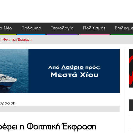
ά Νέα
Πρόσωπα
Τεχνολογία
Πολιτισμός
Επιλεγμ
ι η Φοιτητική Έκφραση
ρέφει η Φοιτητική Έκφραση