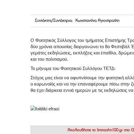
Συντάκτης/Συντάκτρια: Κωνσταντίνα Αγιοστρατίτη
Ο Φοιτητικός Σύλλογος του τμήματος Επιστήμης Τρο
δύο χρόνια απουσίας διοργανώνει το 8ο Φεστιβάλ Έ
γεμάτες εκδηλώσεις, εκπλήξεις και έπαθλα, δρώμεν
και του πολιτισμού.
Το μήνυμα του Φοιτητικού Συλλόγου ΤΕΤΔ:
Στόχος μας είναι να αφυπνίσουμε την φοιτητική αλ
ο κορωνοϊός και να την επαναφέρουμε πίσω στην ζ
θα έχει διάρκεια εννιά ημερών με τις εκδηλώσεις να 
Ακολουθήστε το
limnosfm100.gr στο