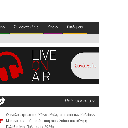
ένα
Συνεντεύξεις
Υγεία
Απόψεις
Ροή ειδήσεων
Ο «Φιλοκτήτης» του Χάινερ Μύλερ στο Ιερό των Καβείρων:
Μια ανατρεπτική παράσταση στο πλαίσιο του «Όλη η
Ελλάδα ένας Πολιτισμός 2026»