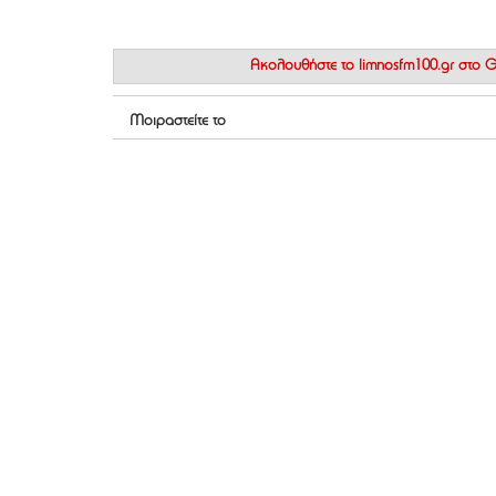
Ακολουθήστε το
limnosfm100.gr στο
Μοιραστείτε το