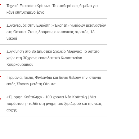
Τεχνική Εταιρεία «Κρίτων»: Το σταθερό σας θεμέλιο για
κάθε επιτυχημένο έργο
Συναγερμός στην Ευρώπη: «Έκρηξη» χιλιάδων μεταναστών
στη Θέουτα -Στους δρόμους ο ισπανικός στρατός, 18
νεκροί
Συγκίνηση στο 3ο Δημοτικό Σχολείο Μύρινας: Το ύστατο
χαίρε στη 30χρονη εκπαιδευτικό Κωνσταντίνα
Κουρκουραΐδου
Γερμανία, Ιταλία, Φινλανδία και Δανία θέλουν την Ισπανία
εκτός Σένγκεν μετά τη Θέουτα
«Έμορφη Κούταλης» - 100 χρόνια Νέα Κούταλη | Μια
παράσταση - ταξίδι στη μνήμη του ξεριζωμού και της νέας
αρχής