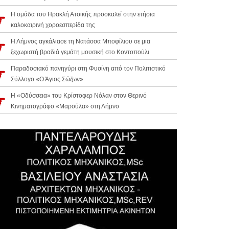
Η ομάδα του Ηρακλή Ατσικής προσκαλεί στην ετήσια
καλοκαιρινή χοροεσπερίδα της
Η Λήμνος αγκάλιασε τη Νατάσσα Μποφίλιου σε μια
ξεχωριστή βραδιά γεμάτη μουσική στο Κοντοπούλι
Παραδοσιακό πανηγύρι στη Φυσίνη από τον Πολιτιστικό
Σύλλογο «Ο Άγιος Σώζων»
Η «Οδύσσεια» του Κρίστοφερ Νόλαν στον Θερινό
Κινηματογράφο «Μαρούλα» στη Λήμνο