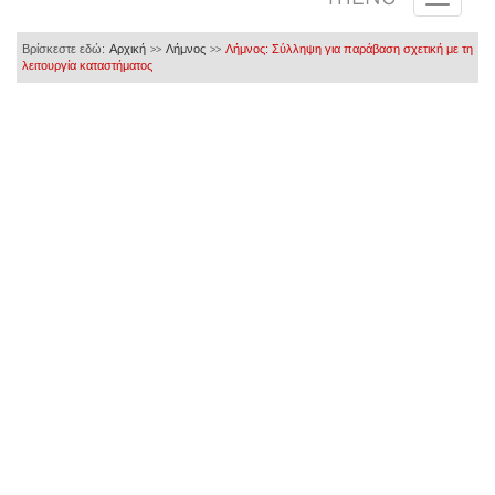
Βρίσκεστε εδώ:
Αρχική
Λήμνος
Λήμνος: Σύλληψη για παράβαση σχετική με τη
>>
>>
λειτουργία καταστήματος