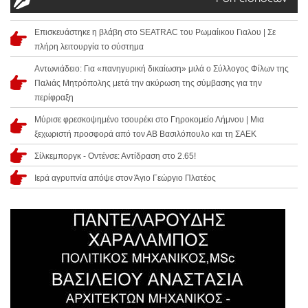
Επισκευάστηκε η βλάβη στο SEATRAC του Ρωμαίικου Γιαλου | Σε
πλήρη λειτουργία το σύστημα
Αντωνιάδειο: Για «πανηγυρική δικαίωση» μιλά ο Σύλλογος Φίλων της
Παλιάς Μητρόπολης μετά την ακύρωση της σύμβασης για την
περίφραξη
Μύρισε φρεσκοψημένο τσουρέκι στο Γηροκομείο Λήμνου | Μια
ξεχωριστή προσφορά από τον ΑΒ Βασιλόπουλο και τη ΣΑΕΚ
Σίλκεμποργκ - Οντένσε: Αντίδραση στο 2.65!
Ιερά αγρυπνία απόψε στον Άγιο Γεώργιο Πλατέος