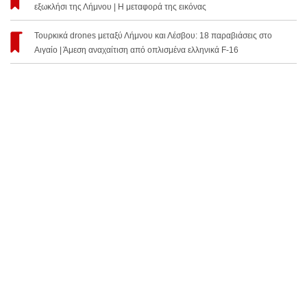
εξωκλήσι της Λήμνου | Η μεταφορά της εικόνας
Τουρκικά drones μεταξύ Λήμνου και Λέσβου: 18 παραβιάσεις στο
Αιγαίο | Άμεση αναχαίτιση από οπλισμένα ελληνικά F-16