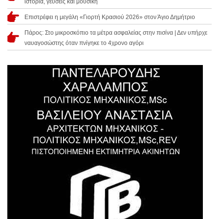
ιστορία, γεύσεις και μουσική
Επιστρέφει η μεγάλη «Γιορτή Κρασιού 2026» στον Άγιο Δημήτριο
Πάρος: Στο μικροσκόπιο τα μέτρα ασφαλείας στην πισίνα | Δεν υπήρχε
ναυαγοσώστης όταν πνίγηκε το 4χρονο αγόρι