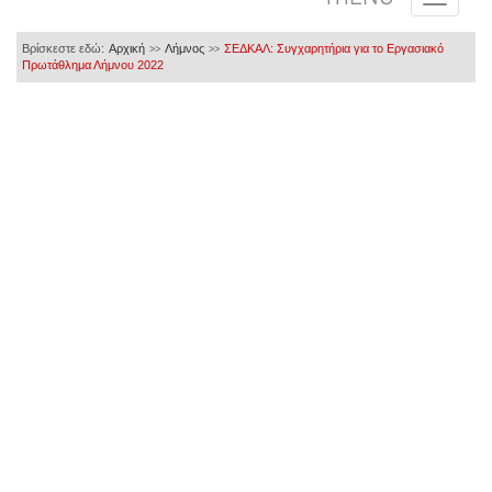
Βρίσκεστε εδώ:
Αρχική
Λήμνος
ΣΕΔΚΑΛ: Συγχαρητήρια για το Εργασιακό
>>
>>
Πρωτάθλημα Λήμνου 2022