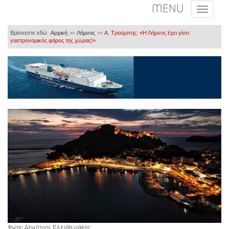
MENU
Βρίσκεστε εδώ:
Αρχική
Λήμνος
Α. Τρούμπης: «Η Λήμνος έχει γίνει
>>
>>
γαστρονομικός φάρος της χώρας!»
Φώτο: Δημήτρης Ελευθεράκης