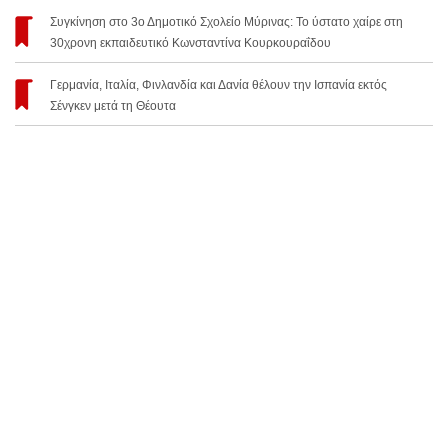
Συγκίνηση στο 3ο Δημοτικό Σχολείο Μύρινας: Το ύστατο χαίρε στη
30χρονη εκπαιδευτικό Κωνσταντίνα Κουρκουραΐδου
Γερμανία, Ιταλία, Φινλανδία και Δανία θέλουν την Ισπανία εκτός
Σένγκεν μετά τη Θέουτα