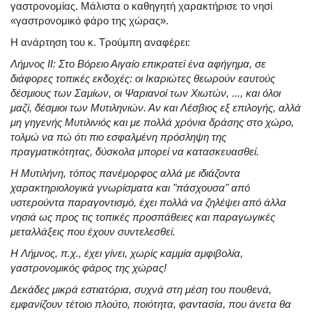
γαστρονομίας. Μάλιστα ο καθηγητή χαρακτήρισε το νησί
«γαστρονομικό φάρο της χώρας».
Η ανάρτηση του κ. Τρούμπη αναφέρει:
Λήμνος ΙΙ: Στο Βόρειο Αιγαίο επικρατεί ένα αφήγημα, σε
διάφορες τοπικές εκδοχές: οι Ικαριώτες θεωρούν εαυτούς
δέσμιους των Σαμίων, οι Ψαριανοί των Χιωτών, ..., και όλοι
μαζί, δέσμιοι των Μυτιληνιών. Αν και Λέσβιος εξ επιλογής, αλλά
μη γηγενής Μυτιλινιός και με πολλά χρόνια δράσης στο χώρο,
τολμώ να πώ ότι πιο εσφαλμένη πρόσληψη της
πραγματικότητας, δύσκολα μπορεί να κατασκευασθεί.
Η Μυτιλήνη, τόπος πανέμορφος αλλά με ιδιάζοντα
χαρακτηριολογικά γνωρίσματα και "πάσχουσα" από
υστερούντα παραγοντισμό, έχει πολλά να ζηλέψει από άλλα
νησιά ως προς τις τοπικές προσπάθειες και παραγωγικές
μεταλλάξεις που έχουν συντελεσθεί.
Η Λήμνος, π.χ., έχει γίνει, χωρίς καμμία αμφιβολία,
γαστρονομικός φάρος της χώρας!
Δεκάδες μικρά εστιατόρια, συχνά στη μέση του πουθενά,
εμφανίζουν τέτοιο πλούτο, ποιότητα, φαντασία, που άνετα θα