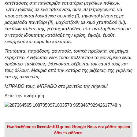
κατέτασσες στα πανάκριβα εστιατόρια μεγάλων πόλεων.
¨Οταν βλέπεις σε ένα ταβερνάκι, ούτε 20 τετραγωνικά, να
προσφέρονται λουκάνικα σουπιάς (!), τηγανιτοί γίγαντες με
μαρμελάδα παντζάρι (!!), μαχλατζούν με κιμά χταποδιού (!!!),
και άλλα απίστευτης γεύσης καλούδια, τότε αντιλαμβάνεσαι ότι
ο νεαρός ιδιοκτήτης κατάλαβε την κρίση, έψαξε, έμαθε,
εφάρμοσε και τώρα θα καλπάσει.
Ταυτότητα, παράδοση, φαντασία, τοπικά προϊόντα, σε μείγμα
εκρηκτικό. Άνθρωποι νέοι, τόσοι πολλοί που το φαινόμενο είναι
οριζόντιο, παλεύουν, ψάχνονται, σέβονται τον εαυτό τους και
τους άλλους. Μακριά από την κατάρα της μιζέριας, της γκρίνιας
και της ακινησίας.
ΜΠΡΑΒΟ τους, ΜΠΡΑΒΟ στο μοντέλο της Λήμνου!
Δείτε την ανάρτηση
Ακολουθήστε το
limnosfm100.gr στο Google News
και μάθετε πρώτοι
όλες τις ειδήσεις.