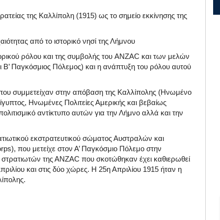
ρατείας της Καλλίπολη (1915) ως το σημείο εκκίνησης της
αιότητας από το ιστορικό νησί της Λήμνου
τορικού ρόλου και της συμβολής του ANZAC και των μελών
και Β’ Παγκόσμιος Πόλεμος) και η ανάπτυξη του ρόλου αυτού
ς που συμμετείχαν στην απόβαση της Καλλίπολης (Ηνωμένο
Αίγυπτος, Ηνωμένες Πολιτείες Αμερικής και βεβαίως
 πολιτισμικό αντίκτυπο αυτών για την Λήμνο αλλά και την
ρατιωτικού εκστρατευτικού σώματος Αυστραλών και
ps), που μετείχε στον Α’ Παγκόσμιο Πόλεμο στην
ων στρατιωτών της ΑΝΖΑC που σκοτώθηκαν έχει καθιερωθεί
πριλίου και στις δύο χώρες. Η 25η Απριλίου 1915 ήταν η
ίπολης.