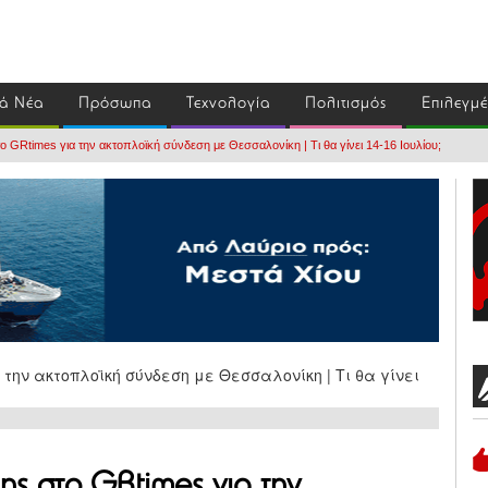
ά Νέα
Πρόσωπα
Τεχνολογία
Πολιτισμός
Επιλεγμ
ο GRtimes για την ακτοπλοϊκή σύνδεση με Θεσσαλονίκη | Τι θα γίνει 14-16 Ιουλίου;
ης στο GRtimes για την