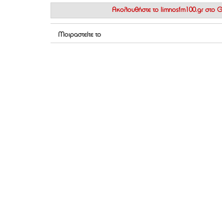
Ακολουθήστε το
limnosfm100.gr στο
Μοιραστείτε το