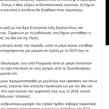
Όπως ο ίδιος εξηγεί, οι Θεσσαλονικείς αγαπούν τη Λήμνο,
τικό και αυτή η σύνδεση θα βοηθήσει στην περαιτέρω
αι μαζί με τον Άγιο Ευστράτιο ή Άη Στράτη όπως τον
μνου. Σύμφωνα με τη μυθολογία, στη Λήμνο γεννήθηκε ο
ος του Δία και της Ήρας.
κίνηση αυτήν την περίοδο, κατά το μήνα Ιούνιο, κινήθηκε
 καταγράφοντας μια μείωση σε σχέση με το 2019 που το
ό Βουλγαρία, ενώ από Ρουμανία είναι σε μικρό ποσοστό»
το νησί επένδυσε σε νέες αγορές από τις Σκανδιναβικές
ρμανία κτλ.
έχουν πραγματοποιηθεί με μεγάλους tour operators και όπως
αμονή, γεγονός που αποτελεί πρόκληση και για τον ίδιο τον
ς στο νησί έκαναν την εμφάνισή τους έως το 2014, έκτοτε
 δήλωναν ‘απούσες’.
ν ανθρωπογεωγραφία του νησιού’ ήρθαν σοβαρά τουριστικά
 σημαντικές πληρότητες» αναφέρει ο πρόεδρος της ΕΞΛ