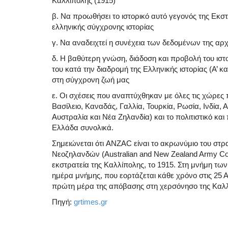
Καλλίπολης (1915)
β. Να προωθήσει το ιστορικό αυτό γεγονός της Εκστ
ελληνικής σύγχρονης ιστορίας
γ. Να αναδειχτεί η συνέχεια των δεδομένων της αρχ
δ. Η βαθύτερη γνώση, διάδοση και προβολή του ισ
του κατά την διαδρομή της Ελληνικής ιστορίας (Α’ 
στη σύγχρονη ζωή μας
ε. Οι σχέσεις που αναπτύχθηκαν με όλες τις χώρε
Βασίλειο, Καναδάς, Γαλλία, Τουρκία, Ρωσία, Ινδία, 
Αυστραλία και Νέα Ζηλανδία) και το πολιτιστικό και
Ελλάδα συνολικά.
Σημειώνεται ότι ANZAC είναι το ακρωνύμιο του στ
Νεοζηλανδών (Australian and New Zealand Army Cor
εκστρατεία της Καλλίπολης, το 1915. Στη μνήμη τ
ημέρα μνήμης, που εορτάζεται κάθε χρόνο στις 25 Α
πρώτη μέρα της απόβασης στη χερσόνησο της Καλλ
Πηγή:
grtimes.gr