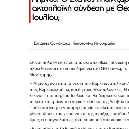
ακτοπλοϊκή σύνδεση με Θεσ
Ιουλίου;
Συντάκτης/Συντάκτρια: Κωνσταντίνα Αγιοστρατίτη
«Είναι πολύ θετικό που μπαίνει απευθείας σύνδεση 
πλοίο θα είναι στο νησί» δηλώνει στο GRTimes.gr
Μάντζαρης.
Η Λήμνος, ένα από τα νησιά του Βορειοανατολικού 
τους Βορειοελλαδίτες και δη τους Θεσσαλονικείς. 
ξεκινάει από τα μέσα Ιουλίου και θα διαρκέσει έως
τουριστικό προϊόν του νησιού -όσο και της Λέσβου (
Πρόκειται για μια γραμμή η οποία εκτελείται μεν απ
φθινοπώρου, του χειμώνα και της άνοιξης, ωστόσο 
όμως οι επαγγελματίες του τουρισμού στα νησιά είνα
«Είναι πάρα πολύ θετική η είδηση, πάντα βοηθάει 