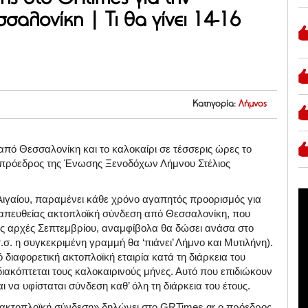
σαλονίκη | Τι θα γίνει 14-16
Κατηγορία:
Λήμνος
από Θεσσαλονίκη και το καλοκαίρι σε τέσσερις ώρες το
 ο πρόεδρος της Ένωσης Ξενοδόχων Λήμνου Στέλιος
Αιγαίου, παραμένει κάθε χρόνο αγαπητός προορισμός για
Η απευθείας ακτοπλοϊκή σύνδεση από Θεσσαλονίκη, που
 τις αρχές Σεπτεμβρίου, αναμφίβολα θα δώσει ανάσα στο
σ.σ. η συγκεκριμένη γραμμή θα ‘πιάνει’ Λήμνο και Μυτιλήνη).
ό διαφορετική ακτοπλοϊκή εταιρία κατά τη διάρκεια του
διακόπτεται τους καλοκαιρινούς μήνες. Αυτό που επιδιώκουν
ι να υφίσταται σύνδεση καθ’ όλη τη διάρκεια του έτους.
η ακτοπλοϊκή σύνδεση» δηλώνει στο GRTimes.gr ο πρόεδρος