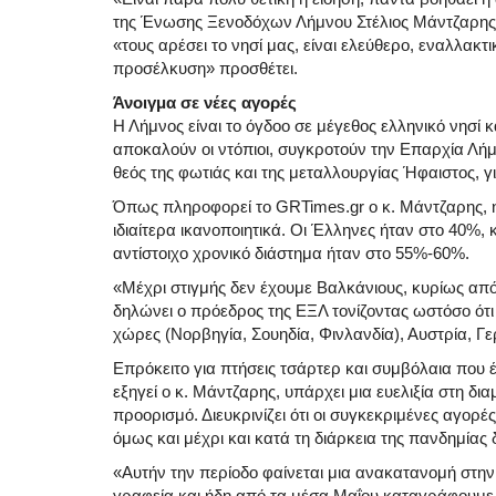
της Ένωσης Ξενοδόχων Λήμνου Στέλιος Μάντζαρης. 
«τους αρέσει το νησί μας, είναι ελεύθερο, εναλλακ
προσέλκυση» προσθέτει.
Άνοιγμα σε νέες αγορές
Η Λήμνος είναι το όγδοο σε μέγεθος ελληνικό νησί κ
αποκαλούν οι ντόπιοι, συγκροτούν την Επαρχία Λή
θεός της φωτιάς και της μεταλλουργίας Ήφαιστος, γι
Όπως πληροφορεί το GRTimes.gr ο κ. Μάντζαρης, η 
ιδιαίτερα ικανοποιητικά. Οι Έλληνες ήταν στο 40%,
αντίστοιχο χρονικό διάστημα ήταν στο 55%-60%.
«Μέχρι στιγμής δεν έχουμε Βαλκάνιους, κυρίως απ
δηλώνει ο πρόεδρος της ΕΞΛ τονίζοντας ωστόσο ότι 
χώρες (Νορβηγία, Σουηδία, Φινλανδία), Αυστρία, Γε
Επρόκειτο για πτήσεις τσάρτερ και συμβόλαια που 
εξηγεί ο κ. Μάντζαρης, υπάρχει μια ευελιξία στη δι
προορισμό. Διευκρινίζει ότι οι συγκεκριμένες αγορέ
όμως και μέχρι και κατά τη διάρκεια της πανδημίας
«Αυτήν την περίοδο φαίνεται μια ανακατανομή στη
γραφεία και ήδη από τα μέσα Μαΐου καταγράφουμε