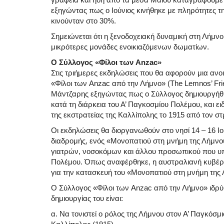
εξηγώντας πως ο Ιούνιος κινήθηκε με πληρότητες τη
κινούνταν στο 30%.
Σημειώνεται ότι η ξενοδοχειακή δυναμική στη Λήμνο
μικρότερες μονάδες ενοικιαζόμενων δωματίων.
Ο Σύλλογος «Φίλοι των Anzac»
Στις τριήμερες εκδηλώσεις που θα αφορούν μια ανοι
«Φίλοι των Anzac από την Λήμνο» (The Lemnos’ Fri
Μάντζαρης εξηγώντας πως ο Σύλλογος δημιουργήθη
κατά τη διάρκεια του Α’ Παγκοσμίου Πολέμου, και ει
της εκστρατείας της Καλλίπολης το 1915 από τον στ
Οι εκδηλώσεις θα διοργανωθούν στο νησί 14 – 16 Ιου
διαδρομής, ενός «Μονοπατιού στη μνήμη της Λήμν
γιατρών, νοσοκόμων και άλλου προσωπικού που υπη
Πολέμου. Όπως αναφέρθηκε, η αυστραλιανή κυβέρνησ
για την κατασκευή του «Μονοπατιού στη μνήμη της
Ο Σύλλογος «Φίλοι των Anzac από την Λήμνο» ιδρύθη
δημιουργίας του είναι:
α. Να τονιστεί ο ρόλος της Λήμνου στον Α’ Παγκόσμι