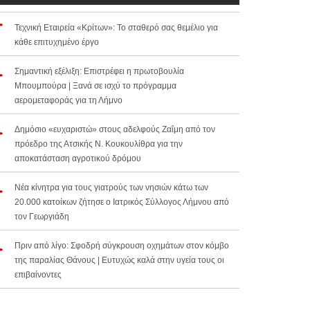
Τεχνική Εταιρεία «Κρίτων»: Το σταθερό σας θεμέλιο για
κάθε επιτυχημένο έργο
Σημαντική εξέλιξη: Επιστρέφει η πρωτοβουλία
Μπουμπούρα | Ξανά σε ισχύ το πρόγραμμα
αερομεταφοράς για τη Λήμνο
Δημόσιο «ευχαριστώ» στους αδελφούς Ζαΐμη από τον
πρόεδρο της Ατσικής Ν. Κουκουλίθρα για την
αποκατάσταση αγροτικού δρόμου
Νέα κίνητρα για τους γιατρούς των νησιών κάτω των
20.000 κατοίκων ζήτησε ο Ιατρικός Σύλλογος Λήμνου από
τον Γεωργιάδη
Πριν από λίγο: Σφοδρή σύγκρουση οχημάτων στον κόμβο
της παραλίας Θάνους | Ευτυχώς καλά στην υγεία τους οι
επιβαίνοντες