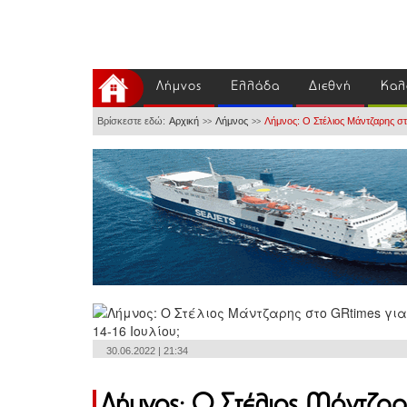
Λήμνος
Ελλάδα
Διεθνή
Καλ
Βρίσκεστε εδώ:
Αρχική
Λήμνος
Λήμνος: Ο Στέλιος Μάντζαρης στ
>>
>>
30.06.2022 | 21:34
Λήμνος: Ο Στέλιος Μάντζαρ