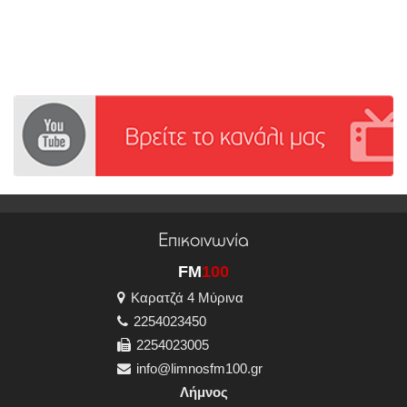
Επικοινωνία
FM
100
Καρατζά 4 Μύρινα
2254023450
2254023005
info@limnosfm100.gr
Λήμνος