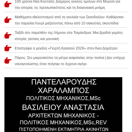
100 χρόνια Νέα Κούταλη: Διήμερος κύκλος ομιλιών στη Μύρινα για
την ιστορία, τις προσωπικότητες και τη διαγενεακή μνήμη
Μαθήματα εθελοντισμού από τη νεολαία των Σκανδαλίου: Καθάρισαν
την παραλία Λουρί μαζεύοντας πάνω από 10 σακούλες σκουπίδια
Ταξίδι στο παρελθόν της Λήμνου στα Τσιμάνδρια: Μια βραδιά γεμάτη
ιστορία, γεύσεις και μουσική
Επιστρέφει η μεγάλη «Γιορτή Κρασιού 2026» στον Άγιο Δημήτριο
Πάρος: Στο μικροσκόπιο τα μέτρα ασφαλείας στην πισίνα | Δεν υπήρχε
ναυαγοσώστης όταν πνίγηκε το 4χρονο αγόρι