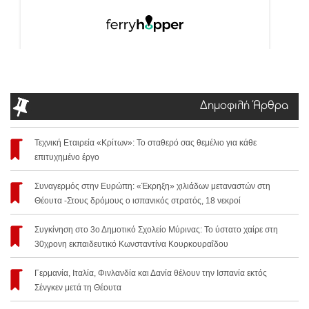
Δημοφιλή Άρθρα
Τεχνική Εταιρεία «Κρίτων»: Το σταθερό σας θεμέλιο για κάθε
επιτυχημένο έργο
Συναγερμός στην Ευρώπη: «Έκρηξη» χιλιάδων μεταναστών στη
Θέουτα -Στους δρόμους ο ισπανικός στρατός, 18 νεκροί
Συγκίνηση στο 3ο Δημοτικό Σχολείο Μύρινας: Το ύστατο χαίρε στη
30χρονη εκπαιδευτικό Κωνσταντίνα Κουρκουραΐδου
Γερμανία, Ιταλία, Φινλανδία και Δανία θέλουν την Ισπανία εκτός
Σένγκεν μετά τη Θέουτα