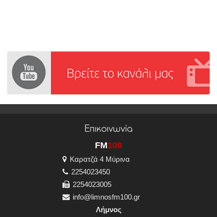
Επικοινωνία
FM
100
Καρατζά 4 Μύρινα
2254023450
2254023005
info@limnosfm100.gr
Λήμνος