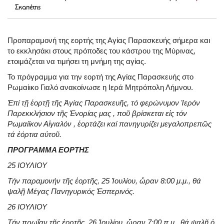
Σκαπέτης
Προπαραμονή της εορτής της Αγίας Παρασκευής σήμερα και
το εκκλησάκι στους πρόποδες του κάστρου της Μύρινας,
ετοιμάζεται να τιμήσει τη μνήμη της αγίας.
Το πρόγραμμα για την εορτή της Αγίας Παρασκευής στο
Ρωμαίικο Γιαλό ανακοίνωσε η Ιερά Μητρόπολη Λήμνου.
Ἐπί τῇ ἑορτῇ τῆς Ἁγίας Παρασκευῆς, τό φερώνυμον Ἱερόν
Παρεκκλήσιον τῆς Ἐνορίας μας , ποῦ βρίσκεται εἰς τόν
Ρωμαίϊκον Αἰγιαλόν , ἑορτάζει καί πανηγυρίζει μεγαλοπρεπῶς
τά ἑόρτια αὐτοῦ.
ΠΡΟΓΡΑΜΜΑ ΕΟΡΤΗΣ
25 ΙΟΥΛΙΟΥ
Τήν παραμονήν τῆς ἑορτῆς, 25 Ἰουλίου, ὥραν 8:00 μ.μ., θά
ψαλῇ Μέγας Πανηγυρικός Ἑσπερινός.
26 ΙΟΥΛΙΟΥ
Τήν πρωΐαν τῆς ἑορτῆς, 26 Ἰουλίου, ὥραν 7:00 π.μ., θά ψαλῇ ὁ