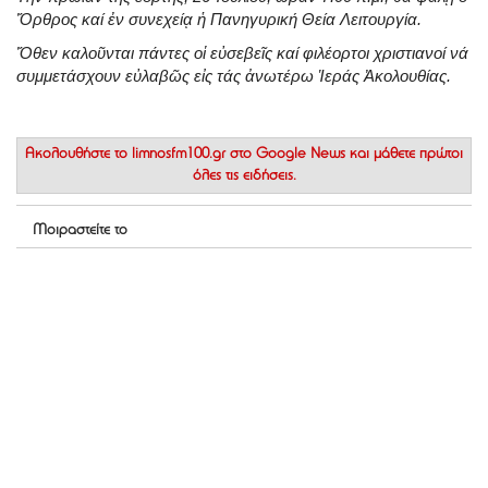
Ὄρθρος καί ἐν συνεχείᾳ ἡ Πανηγυρική Θεία Λειτουργία.
Ὄθεν καλοῦνται πάντες οἱ εὐσεβεῖς καί φιλέορτοι χριστιανοί νά
συμμετάσχουν εὐλαβῶς εἰς τάς ἀνωτέρω Ἱεράς Ἀκολουθίας.
Ακολουθήστε το
limnosfm100.gr στο Google News
και μάθετε πρώτοι
όλες τις ειδήσεις.
Μοιραστείτε το