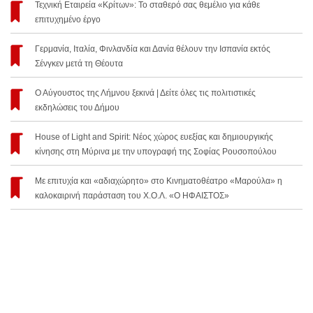
Τεχνική Εταιρεία «Κρίτων»: Το σταθερό σας θεμέλιο για κάθε
επιτυχημένο έργο
Γερμανία, Ιταλία, Φινλανδία και Δανία θέλουν την Ισπανία εκτός
Σένγκεν μετά τη Θέουτα
Ο Αύγουστος της Λήμνου ξεκινά | Δείτε όλες τις πολιτιστικές
εκδηλώσεις του Δήμου
House of Light and Spirit: Νέος χώρος ευεξίας και δημιουργικής
κίνησης στη Μύρινα με την υπογραφή της Σοφίας Ρουσοπούλου
Με επιτυχία και «αδιαχώρητο» στο Κινηματοθέατρο «Μαρούλα» η
καλοκαιρινή παράσταση του Χ.Ο.Λ. «Ο ΗΦΑΙΣΤΟΣ»