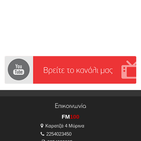
Επικοινωνία
FM
100
Καρατζά 4 Μύρινα
2254023450