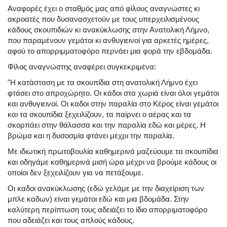
Αναφορές έχει ο σταθμός μας από φίλους αναγνώστες κι
ακροατές που δυσανασχετούν με τους υπερχειλισμένους
κάδους σκουπιδιών κι ανακύκλωσης στην Ανατολική Λήμνο,
που παραμένουν γεμάτοι κι ανθυγιεινοί για αρκετές ημέρες,
αφού το απορριμματοφόρο περνάει μια φορά την εβδομάδα.
Φίλος αναγνώστης αναφέρει συγκεκριμένα:
"Η κατάσταση με τα σκουπίδια στη ανατολική Λήμνο έχει
φτάσει στο απροχώρητο. Οι κάδοι στα χωριά είναι όλοι γεμάτοι
και ανθυγιεινοί. Οι καδοι στην παραλία στο Κέρος είναι γεμάτοι
και τα σκουπίδια ξεχειλίζουν, τα παίρνει ο αέρας και τα
σκορπάει στην θάλασσα και την παραλία εδώ και μέρες. Η
βρώμα και η δυσοσμία φτάνει μεχρι την παραλία.
Με ιδιωτική πρωτοβουλία καθημερινά μαζεύουμε τα σκουπίδια
και οδηγάμε καθημερινά μισή ώρα μέχρι να βρούμε κάδους οι
οποίοι δεν ξεχειλίζουν για να πετάξουμε.
Οι καδοι ανακύκλωσης (εδώ γελάμε με την διαχείριση των
μπλε καδων) είναι γεμάτοι εδώ και μια βδομάδα. Στην
καλύτερη περίπτωση τους αδειάζει το ίδιο απορριματοφόρο
που αδειάζει και τους απλούς κάδους.