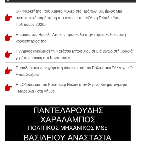
Ο «Φιλοκτήτης» του Χάινερ Μύλερ στο Ιερό των Καβείρων: Μια
ανατρεπτική παράσταση στο πλαίσιο του «Όλη η Ελλάδα ένας
Πολιτισμός 2026»
Η ομάδα του Ηρακλή Ατσικής προσκαλεί στην ετήσια καλοκαιρινή
χοροεσπερίδα της
Η Λήμνος αγκάλιασε τη Νατάσσα Μποφίλιου σε μια ξεχωριστή βραδιά
γεμάτη μουσική στο Κοντοπούλι
Παραδοσιακό πανηγύρι στη Φυσίνη από τον Πολιτιστικό Σύλλογο «Ο
Άγιος Σώζων»
Η «Οδύσσεια» του Κρίστοφερ Νόλαν στον Θερινό Κινηματογράφο
«Μαρούλα» στη Λήμνο