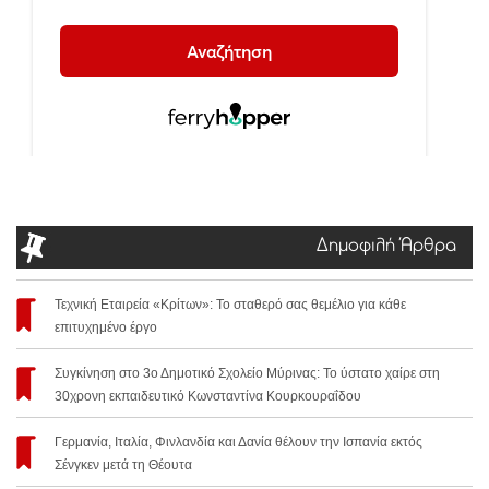
Δημοφιλή Άρθρα
Τεχνική Εταιρεία «Κρίτων»: Το σταθερό σας θεμέλιο για κάθε
επιτυχημένο έργο
Συγκίνηση στο 3ο Δημοτικό Σχολείο Μύρινας: Το ύστατο χαίρε στη
30χρονη εκπαιδευτικό Κωνσταντίνα Κουρκουραΐδου
Γερμανία, Ιταλία, Φινλανδία και Δανία θέλουν την Ισπανία εκτός
Σένγκεν μετά τη Θέουτα