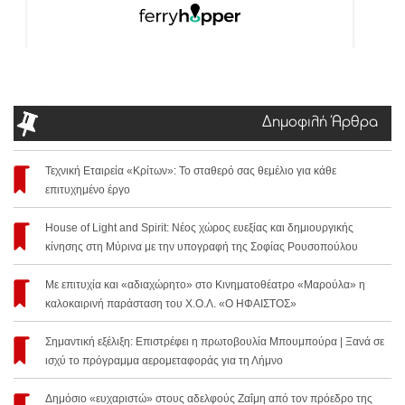
Δημοφιλή Άρθρα
Τεχνική Εταιρεία «Κρίτων»: Το σταθερό σας θεμέλιο για κάθε
επιτυχημένο έργο
House of Light and Spirit: Νέος χώρος ευεξίας και δημιουργικής
κίνησης στη Μύρινα με την υπογραφή της Σοφίας Ρουσοπούλου
Με επιτυχία και «αδιαχώρητο» στο Κινηματοθέατρο «Μαρούλα» η
καλοκαιρινή παράσταση του Χ.Ο.Λ. «Ο ΗΦΑΙΣΤΟΣ»
Σημαντική εξέλιξη: Επιστρέφει η πρωτοβουλία Μπουμπούρα | Ξανά σε
ισχύ το πρόγραμμα αερομεταφοράς για τη Λήμνο
Δημόσιο «ευχαριστώ» στους αδελφούς Ζαΐμη από τον πρόεδρο της