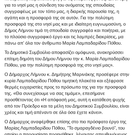
για το νησί μας η σύνδεση του ονόματος της σπουδαίας
συγγραφέως με τον τόπο μας, η διαρκής παρουσία της, η
αγάπη και η προσφορά της σε αυτόν. Για την πολύτιμη
προσφορά της στο νησί μας και με ιδιαίτερη ευγνωμοσύνη, ο
Δήμος Λήμνου τιμά τη σπουδαία συγγραφέα και ποιήτρια, με
το πλούσιο συγγραφικό έργο και τις λαμπρές διακρίσεις, μα
πάνω απ' όλα τον άνθρωπο Μαρία Λαμπαδαρίδου Πόθου.
Το Δημοτικό Συμβούλιο αποφασίζει ομόφωνα, ανακηρύσσει
επίτιμη δημότη του Δήμου Λήμνου την κ. Μαρία Λαμπαδαρίδου
Πόθου, για την πολύτιμη προσφορά της στο νησί μας».
Ο Δήμαρχος Λήμνου κ. Δημήτρης Μαρινάκης προσέφερε στην
κυρία Λαμπαδαρίδου Πόθου τιμητική πλακέτα και εξέφρασε
θερμές ευχαριστίες προς το πρόσωπο της για την προσφορά
της. «Θα συνεχίσουμε να σας τιμάμε», επεσήμανε
προσθέτοντας ότι «Η απόφασή μας, αυτή η κατάθεση ψυχής
από τον Πρόεδρο και τα μέλη του Δημοτικού Συμβουλίου, είναι
χρέος και τιμή απέναντι σε όλα όσα έχετε κάνει».
Ο Δήμαρχος αναφέρθηκε επίσης στο πιο πρόσφατο έργο της
Μαρίας Λαμπαδαρίδου Πόθου, "Το σμαραγδένιο βουνό", του
οποίου η παρουσίαση προηγήθηκε, λέγοντας απευθυνόμενος