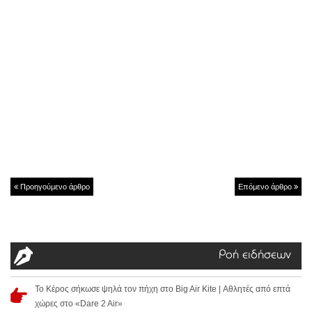
Προηγούμενο άρθρο
Επόμενο άρθρο
Ροή ειδήσεων
Το Κέρος σήκωσε ψηλά τον πήχη στο Big Air Kite | Αθλητές από επτά
χώρες στο «Dare 2 Air»