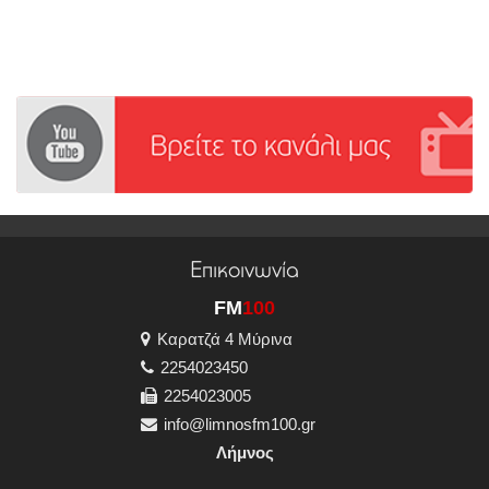
Επικοινωνία
FM
100
Καρατζά 4 Μύρινα
2254023450
2254023005
info@limnosfm100.gr
Λήμνος