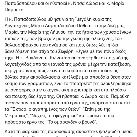
Παπαδοπούλου και οι ηθοποιοί κ. Νίτσα Δώρα και κ. Μαρία
Παμούκη.
Η κ. Παπαδοπούλου μίλησε για τη "μεγάλη κυρία της
Λογοτεχνίας Μαρία Λαμπαδαρίδου Πόθου. Για την δική μας
Μαρία, την Μαρία της Λήμνου, την ποιήτρια των χρυσαφένιων
τοπίων της, των βράχων με την γεύση της αλισάχνης, του
θαλασσόβραχου που αγάπησε και που, όπως λέει η ίδια,
δανειζόμενη τον στίχο του Σεφέρη, «έγινε με τον πόνο δικός
της». Η κ. Βογδάνου - Κωνστάντιου αναφέρθηκε στη ζωή της
λογοτέχνιδας από τα νεανικά της χρόνια μέχρι την καταξίωση,
περιγράφοντας πώς εκείνο το κορίτσι που αγαπούσε τις
βόλτες στην ακροθαλασσιά κατέλαβε μια σπουδαία θέση στον
κόσμο των γραμμάτων, ενώ το "πορτρέτο" της ολοκληρώθηκε
με αναφορές στην οικογενειακή της ιστορία και στο πλούσιο
και πολυσχιδές έργο της. Οι ηθοποιοί κ. Δώρα και κ. Παμούκη
ανέγνωσαν αποσπάσματα από έργα της, ανάμεσα στα οποία
τα "Έκτωρ, ο αγαπημένος των θεών", "Σπίτι μου της
Μικρασίας", "Νύχτες του φεγγαριού" και φυσικά το πιο
πρόσφατο έργο της, "Το σμαραγδένιο βουνό".
Κατά τη διάρκεια της παρουσίασης ακούστηκε ψαλμωδία μέσα