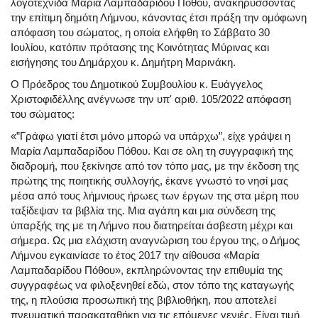
λογοτέχνιδα Μαρία Λαμπαδαρίδου Πόθου, ανακηρύσσοντάς
την επίτιμη δημότη Λήμνου, κάνοντας έτσι πράξη την ομόφωνη
απόφαση του σώματος, η οποία ελήφθη το Σάββατο 30
Ιουλίου, κατόπιν πρότασης της Κοινότητας Μύρινας και
εισήγησης του Δημάρχου κ. Δημήτρη Μαρινάκη.
Ο Πρόεδρος του Δημοτικού Συμβουλίου κ. Ευάγγελος
Χριστοφιδέλλης ανέγνωσε την υπ' αριθ. 105/2022 απόφαση
του σώματος:
«”Γράφω γιατί έτσι μόνο μπορώ να υπάρχω”, είχε γράψει η
Μαρία Λαμπαδαρίδου Πόθου. Και σε ολη τη συγγραφική της
διαδρομή, που ξεκίνησε από τον τόπο μας, με την έκδοση της
πρώτης της ποιητικής συλλογής, έκανε γνωστό το νησί μας
μέσα από τους λήμνιους ήρωες των έργων της στα μέρη που
ταξίδεψαν τα βιβλία της. Μια αγάπη και μια σύνδεση της
ύπαρξής της με τη Λήμνο που διατηρείται άσβεστη μέχρι και
σήμερα. Ως μια ελάχιστη αναγνώριση του έργου της, ο Δήμος
Λήμνου εγκαινίασε το έτος 2017 την αίθουσα «Μαρία
Λαμπαδαρίδου Πόθου», εκπληρώνοντας την επιθυμία της
συγγραφέως να φιλοξενηθεί εδώ, στον τόπο της καταγωγής
της, η πλούσια προσωπική της βιβλιοθήκη, που αποτελεί
πνευματική παρακαταθήκη για τις επόμενες γενιές. Είναι τιμή