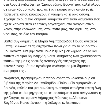
στη λογοτέχνιδα ότι «το "Σμαραγδένιο βουνό" μας καλεί όλους
σε έναν κόσμο καλύτερο, σε έναν κόσμο στον οποίο εσείς
πιστεύετε, όπου κυριαρχούν η γαλήνη και η δικαιοσύνη.
Έχουμε ακόμα ένα διαμάντι ανάμεσα στα τόσα διαμάντια που
έχετε χαρίσει στην ελληνική λογοτεχνία, στο αναγνωστικό
κοινό, στην κοινωνία μας, στον τόπο μας, στο νησί μας, στο
νησί σας, σε όλο τον κόσμο».
Βαθιά συγκινημένη, η Μαρία Λαμπαδαρίδου Πόθου ανέφερε
μεταξύ άλλων: «Σας ευχαριστώ πολύ για αυτό το δώρο που
μου κάνατε. Να μην είναι μόνο η ψυχή μου λημνιά, αλλά και
τυπικά να είμαι δημότης Λήμνου». «Δημότης των χρυσαφενιων
τοπιων της με τις ορφικές αντιφεγγιές στις νυχτες της
πανσέληνος», όπως αργότερα ανέφερε σε μία δημόσια
αναφορά της .
Νωρίτερα, προηγήθηκαν η παρουσίαση του ολοκαίνουριου
βιβλίου της Μαρίας Λαμπαδαρίδου Πόθου «Το σμαραγδένιο
βουνό», καθώς και μια συνολική αναφορά στο έργο και τη ζωή
της, μέσα από αφηγήσεις και αποσπάσματα που ανέγνωσαν η
φιλόλογος και πρώην Δήμαρχος Μύρινας κ. Δέσποινα
Βογδάνου Κωνστάντιου, η φιλόλογος κ. Δέσποινα