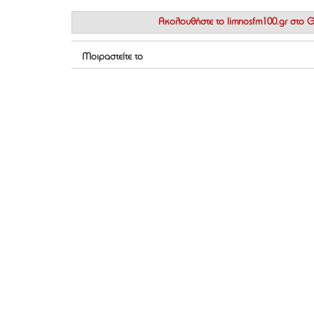
Ακολουθήστε το
limnosfm100.gr στο
Μοιραστείτε το