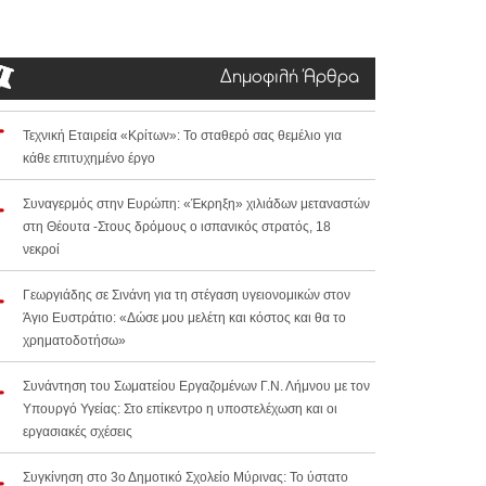
Δημοφιλή Άρθρα
Τεχνική Εταιρεία «Κρίτων»: Το σταθερό σας θεμέλιο για
κάθε επιτυχημένο έργο
Συναγερμός στην Ευρώπη: «Έκρηξη» χιλιάδων μεταναστών
στη Θέουτα -Στους δρόμους ο ισπανικός στρατός, 18
νεκροί
Γεωργιάδης σε Σινάνη για τη στέγαση υγειονομικών στον
Άγιο Ευστράτιο: «Δώσε μου μελέτη και κόστος και θα το
χρηματοδοτήσω»
Συνάντηση του Σωματείου Εργαζομένων Γ.Ν. Λήμνου με τον
Υπουργό Υγείας: Στο επίκεντρο η υποστελέχωση και οι
εργασιακές σχέσεις
Συγκίνηση στο 3ο Δημοτικό Σχολείο Μύρινας: Το ύστατο