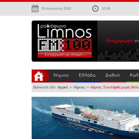
06 Αυγούστου 2026
10:46
Λήμνος
Ελλάδα
Διεθνή
Καλ
Βρίσκεστε εδώ:
Αρχική
Λήμνος
Λήμνος: Συνελήφθη χωρίς δίπ
>>
>>