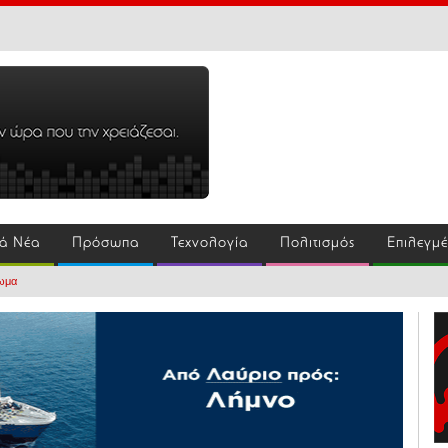
ά Νέα
Πρόσωπα
Τεχνολογία
Πολιτισμός
Επιλεγμ
λωμα