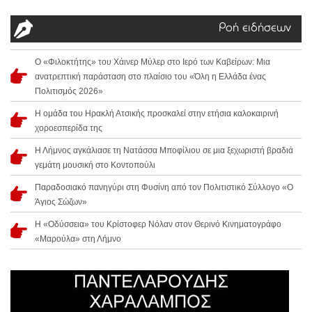
Ροή ειδήσεων
Ο «Φιλοκτήτης» του Χάινερ Μύλερ στο Ιερό των Καβείρων: Μια
ανατρεπτική παράσταση στο πλαίσιο του «Όλη η Ελλάδα ένας
Πολιτισμός 2026»
Η ομάδα του Ηρακλή Ατσικής προσκαλεί στην ετήσια καλοκαιρινή
χοροεσπερίδα της
Η Λήμνος αγκάλιασε τη Νατάσσα Μποφίλιου σε μια ξεχωριστή βραδιά
γεμάτη μουσική στο Κοντοπούλι
Παραδοσιακό πανηγύρι στη Φυσίνη από τον Πολιτιστικό Σύλλογο «Ο
Άγιος Σώζων»
Η «Οδύσσεια» του Κρίστοφερ Νόλαν στον Θερινό Κινηματογράφο
«Μαρούλα» στη Λήμνο