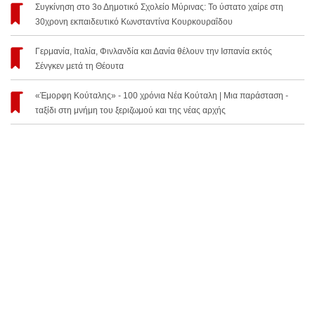
Συγκίνηση στο 3ο Δημοτικό Σχολείο Μύρινας: Το ύστατο χαίρε στη
30χρονη εκπαιδευτικό Κωνσταντίνα Κουρκουραΐδου
Γερμανία, Ιταλία, Φινλανδία και Δανία θέλουν την Ισπανία εκτός
Σένγκεν μετά τη Θέουτα
«Έμορφη Κούταλης» - 100 χρόνια Νέα Κούταλη | Μια παράσταση -
ταξίδι στη μνήμη του ξεριζωμού και της νέας αρχής