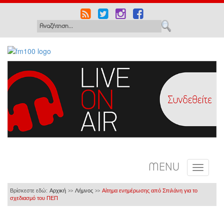
MENU
Βρίσκεστε εδώ:
Αρχική
Λήμνος
Αίτημα ενημέρωσης από Σπιλάνη για το
>>
>>
σχεδιασμό του ΠΕΠ