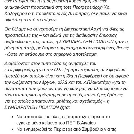
είχε αποφασίσει η προηγούμενη κυβέρνηση και είχε
ανακοινώσει προσωπικά στη τότε Περιφερειάρχη Χρ.
Καλογήρου ο τ. πρωθυπουργός Α.Τσίπρας, δεν παύει να είναι
υψηλότερο από το τρέχον.
Θα θέλαμε να συγχαρούμε τη Διαχειριστική Αρχή για όλες τις
προσπάθειες της – και ειδικά για τις διαδικασίες δημόσιας
διαβούλευσης στις οποίες η ΣΥΜΠΑΡΑΤΑΞΗ ΠΟΛΙΤΩΝ ήταν η
μόνη παράταξη με διαρκή συμμετοχή και συγκεκριμένες θέσεις
- ώστε να φτάσουμε στο σημερινό αποτέλεσμα.
Διαβάζοντας στον τύπο τόσο τις ανησυχίες του
κ.Περιφερειάρχη για την έλλειψη προετοιμασίας των φορέων
(μεταξύ των οποίων είναι και η ίδια η Περιφέρεια) σε ότι αφορά
την ωρίμανση των έργων, αλλά και του κ.Πλακωτάρη «για τη
δυνατότητα των φορέων των νησιών μας να υλοποιήσουν ένα
τόσο απαιτητικό πρόγραμμα με αρκετές καινοτόμες δράσεις
για τις οποίες απαιτούνται μελέτες και σχεδιασμός», η
ΣΥΜΠΑΡΑΤΑΞΗ ΠΟΛΙΤΩΝ ζητά:
Να αποσταλεί σε όλες τις παρατάξεις άμεσα το
εγκεκριμένο κείμενο του ΠΕΠ Β.Αιγαίου
Να ενημερωθεί το Περιφερειακό Συμβούλιο για τις