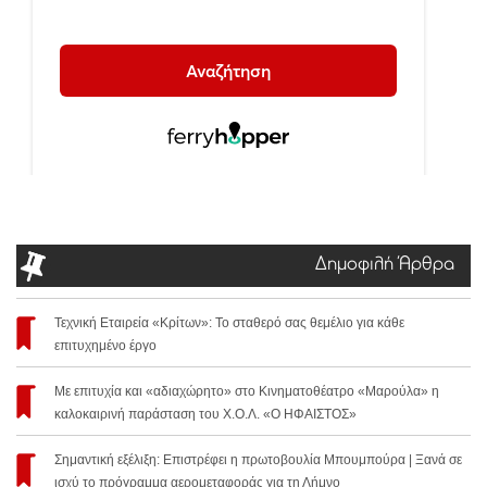
Δημοφιλή Άρθρα
Τεχνική Εταιρεία «Κρίτων»: Το σταθερό σας θεμέλιο για κάθε
επιτυχημένο έργο
Με επιτυχία και «αδιαχώρητο» στο Κινηματοθέατρο «Μαρούλα» η
καλοκαιρινή παράσταση του Χ.Ο.Λ. «Ο ΗΦΑΙΣΤΟΣ»
Σημαντική εξέλιξη: Επιστρέφει η πρωτοβουλία Μπουμπούρα | Ξανά σε
ισχύ το πρόγραμμα αερομεταφοράς για τη Λήμνο