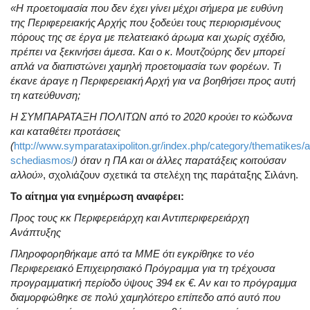
«Η προετοιμασία που δεν έχει γίνει μέχρι σήμερα με ευθύνη
της Περιφερειακής Αρχής που ξοδεύει τους περιορισμένους
πόρους της σε έργα με πελατειακό άρωμα και χωρίς σχέδιο,
πρέπει να ξεκινήσει άμεσα. Και ο κ. Μουτζούρης δεν μπορεί
απλά να διαπιστώνει χαμηλή προετοιμασία των φορέων. Τι
έκανε άραγε η Περιφερειακή Αρχή για να βοηθήσει προς αυτή
τη κατεύθυνση;
H ΣΥΜΠΑΡΑΤΑΞΗ ΠΟΛΙΤΩΝ από το 2020 κρούει το κώδωνα
και καταθέτει προτάσεις
(
http://www.symparataxipoliton.gr/index.php/category/thematikes/
schediasmos/
) όταν η ΠΑ και οι άλλες παρατάξεις κοιτούσαν
αλλού»
, σχολιάζουν σχετικά τα στελέχη της παράταξης Σιλάνη.
Το αίτημα για ενημέρωση αναφέρει:
Προς τους κκ Περιφερειάρχη και Αντιπεριφερειάρχη
Ανάπτυξης
Πληροφορηθήκαμε από τα ΜΜΕ ότι εγκρίθηκε το νέο
Περιφερειακό Επιχειρησιακό Πρόγραμμα για τη τρέχουσα
προγραμματική περίοδο ύψους 394 εκ €. Αν και το πρόγραμμα
διαμορφώθηκε σε πολύ χαμηλότερο επίπεδο από αυτό που