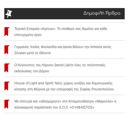
Δημοφιλή Άρθρα
Τεχνική Εταιρεία «Κρίτων»: Το σταθερό σας θεμέλιο για κάθε
επιτυχημένο έργο
Γερμανία, Ιταλία, Φινλανδία και Δανία θέλουν την Ισπανία εκτός
Σένγκεν μετά τη Θέουτα
Ο Αύγουστος της Λήμνου ξεκινά | Δείτε όλες τις πολιτιστικές
εκδηλώσεις του Δήμου
House of Light and Spirit: Νέος χώρος ευεξίας και δημιουργικής
κίνησης στη Μύρινα με την υπογραφή της Σοφίας Ρουσοπούλου
Με επιτυχία και «αδιαχώρητο» στο Κινηματοθέατρο «Μαρούλα» η
καλοκαιρινή παράσταση του Χ.Ο.Λ. «Ο ΗΦΑΙΣΤΟΣ»