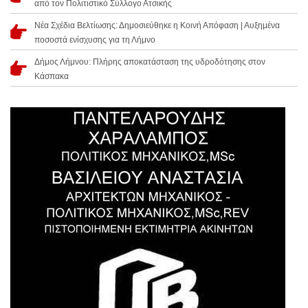
από τον Πολιτιστικό Σύλλογο Ατσικής
Νέα Σχέδια Βελτίωσης: Δημοσιεύθηκε η Κοινή Απόφαση | Αυξημένα
ποσοστά ενίσχυσης για τη Λήμνο
Δήμος Λήμνου: Πλήρης αποκατάσταση της υδροδότησης στον
Κάσπακα