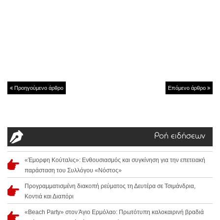
Προηγούμενο άρθρο
Επόμενο άρθρο
Ροή ειδήσεων
«Έμορφη Κούταλις»: Ενθουσιασμός και συγκίνηση για την επετειακή
παράσταση του Συλλόγου «Νόστος»
Προγραμματισμένη διακοπή ρεύματος τη Δευτέρα σε Τσιμάνδρια,
Κοντιά και Διαπόρι
«Beach Party» στον Άγιο Ερμόλαο: Πρωτότυπη καλοκαιρινή βραδιά