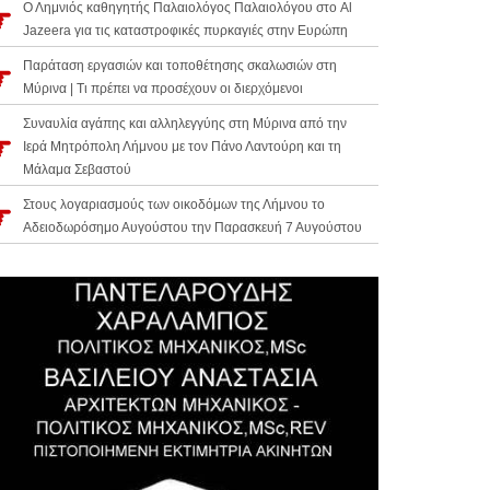
Ο Λημνιός καθηγητής Παλαιολόγος Παλαιολόγου στο Al
Jazeera για τις καταστροφικές πυρκαγιές στην Ευρώπη
Παράταση εργασιών και τοποθέτησης σκαλωσιών στη
Μύρινα | Τι πρέπει να προσέχουν οι διερχόμενοι
Συναυλία αγάπης και αλληλεγγύης στη Μύρινα από την
Ιερά Μητρόπολη Λήμνου με τον Πάνο Λαντούρη και τη
Μάλαμα Σεβαστού
Στους λογαριασμούς των οικοδόμων της Λήμνου το
Αδειοδωρόσημο Αυγούστου την Παρασκευή 7 Αυγούστου