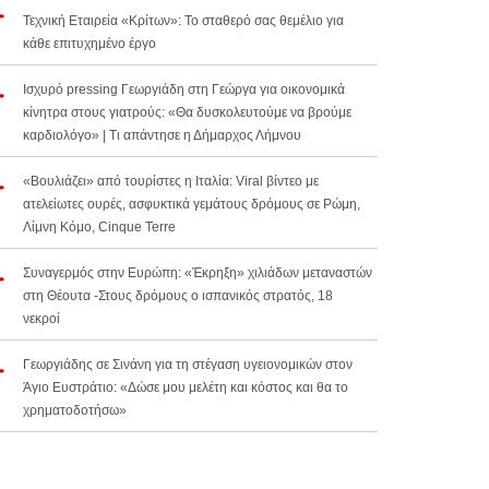
Τεχνική Εταιρεία «Κρίτων»: Το σταθερό σας θεμέλιο για
κάθε επιτυχημένο έργο
Ισχυρό pressing Γεωργιάδη στη Γεώργα για οικονομικά
κίνητρα στους γιατρούς: «Θα δυσκολευτούμε να βρούμε
καρδιολόγο» | Τι απάντησε η Δήμαρχος Λήμνου
«Βουλιάζει» από τουρίστες η Ιταλία: Viral βίντεο με
ατελείωτες ουρές, ασφυκτικά γεμάτους δρόμους σε Ρώμη,
Λίμνη Κόμο, Cinque Terre
Συναγερμός στην Ευρώπη: «Έκρηξη» χιλιάδων μεταναστών
στη Θέουτα -Στους δρόμους ο ισπανικός στρατός, 18
νεκροί
Γεωργιάδης σε Σινάνη για τη στέγαση υγειονομικών στον
Άγιο Ευστράτιο: «Δώσε μου μελέτη και κόστος και θα το
χρηματοδοτήσω»