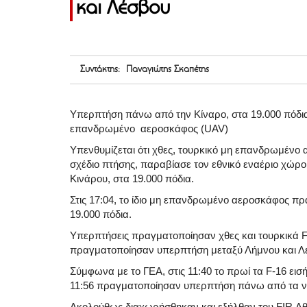
και Λέσβου
Συντάκτης: Παναγιώτης Σκαπέτης
Yπερπτήση πάνω από την Κίναρο, στα 19.000 πόδια
επανδρωμένο αεροσκάφος (UAV)
Υπενθυμίζεται ότι χθες, τουρκικό μη επανδρωμένο
σχέδιο πτήσης, παραβίασε τον εθνικό εναέριο χώρο
Κινάρου, στα 19.000 πόδια.
Στις 17:04, το ίδιο μη επανδρωμένο αεροσκάφος 
19.000 πόδια.
Υπερπτήσεις πραγματοποίησαν χθες και τουρκικά F-
πραγματοποίησαν υπερπτήση μεταξύ Λήμνου και Λ
Σύμφωνα με το ΓΕΑ, στις 11:40 το πρωί τα F-16 ει
11:56 πραγματοποίησαν υπερπτήση πάνω από τα νη
Ακολούθως διαχωρήσθηκαν και εξήλθαν του FIR Αθην